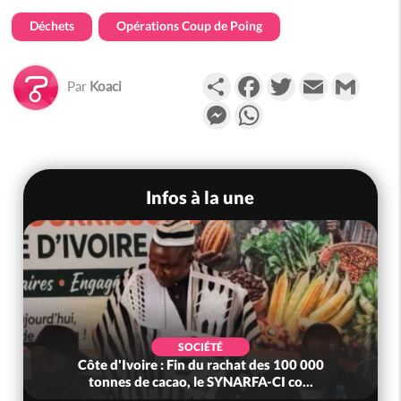
Déchets
Opérations Coup de Poing
Partager
Facebook
Twitter
Email
Gmail
Par
Koaci
Messenger
WhatsApp
Infos à la une
SOCIÉTÉ
Côte d'Ivoire : Fin du rachat des 100 000
tonnes de cacao, le SYNARFA-CI co...