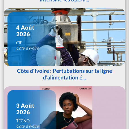
4 Août
2026
CIE
Côte d'Ivoire
Côte d'Ivoire : Pertubations sur la ligne
d'alimentation é...
3 Août
2026
TECNO
Côte d'Ivoire