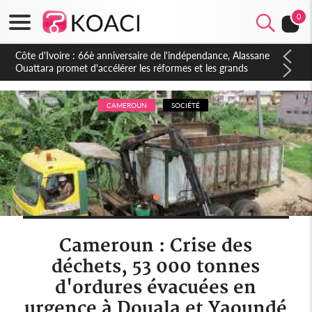
0
Côte d'Ivoire : À Abidjan, Amadou Oury Bah admire le modèle
ivoirien et veut s'en inspirer pour accélérer le développement
de la Guinée
CAMEROUN
SOCIÉTÉ
Cameroun : Crise des
déchets, 53 000 tonnes
d'ordures évacuées en
urgence à Douala et Yaoundé