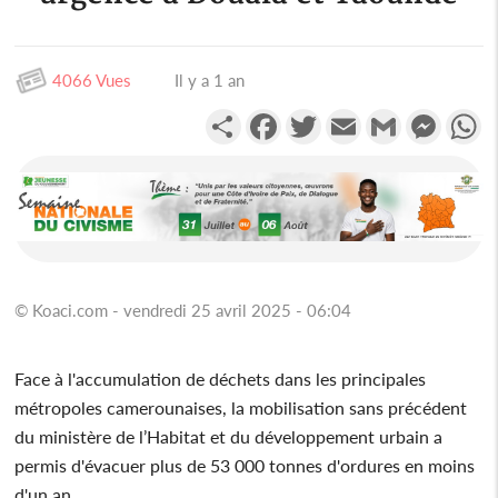
4066 Vues
Il y a 1 an
Partager
Facebook
Twitter
Email
Gmail
Messen
W
© Koaci.com - vendredi 25 avril 2025 - 06:04
Face à l'accumulation de déchets dans les principales
métropoles camerounaises, la mobilisation sans précédent
du ministère de l’Habitat et du développement urbain a
permis d'évacuer plus de 53 000 tonnes d'ordures en moins
d'un an.