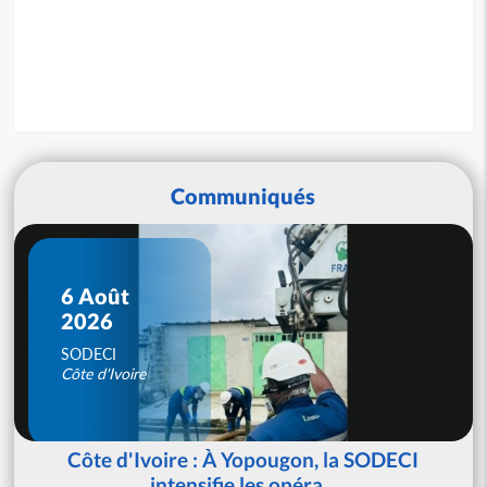
Communiqués
6 Août
2026
SODECI
Côte d'Ivoire
Côte d'Ivoire : À Yopougon, la SODECI
intensifie les opéra...