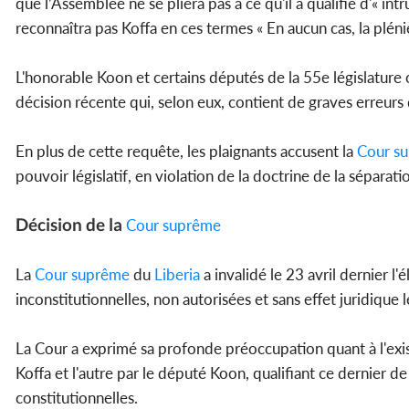
que l’Assemblée ne se pliera pas à ce qu'il a qualifié d'« int
reconnaîtra pas Koffa en ces termes « En aucun cas, la pléni
L'honorable Koon et certains députés de la 55e législature
décision récente qui, selon eux, contient de graves erreurs d
En plus de cette requête, les plaignants accusent la
Cour s
pouvoir législatif, en violation de la doctrine de la séparat
Décision de la
Cour suprême
La
Cour suprême
du
Liberia
a invalidé le 23 avril dernier 
inconstitutionnelles, non autorisées et sans effet juridique l
La Cour a exprimé sa profonde préoccupation quant à l'existe
Koffa et l'autre par le député Koon, qualifiant ce dernier d
constitutionnelles.