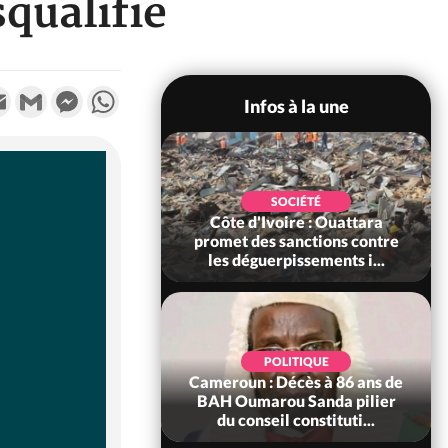
qualifié
k
tter
Email
Gmail
Messenger
WhatsApp
Infos à la une
SOCIÉTÉ
Côte d'Ivoire : Rentrée
SOCIÉTÉ
voire : Ouattara
Scolaire 2026-2027,
 sanctions contre
l'inscription sans frais au
erpissements i...
Pré...
POLITIQUE
SOCIÉTÉ
 Décès à 86 ans de
Côte d'Ivoire : Indépendance
rou Sanda pilier
à Grand-Béréby, le Sous-
il constituti...
Préfet exhorte les pop...