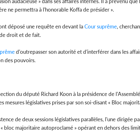
rusion audacieuse » dans ses affaires internes. Il a prévenu que 
ère ne permettra à l'honorable Koffa de présider ».
 ont déposé une requête en devant la
Cour suprême
, cherchan
e droit et de fait.
uprême
d'outrepasser son autorité et d'interférer dans les affa
ion des pouvoirs.
l'élection du député Richard Koon à la présidence de l’Assembl
es mesures législatives prises par son soi-disant « Bloc majorita
nce de deux sessions législatives parallèles, l'une dirigée pa
e « bloc majoritaire autoproclamé » opérant en dehors des limi