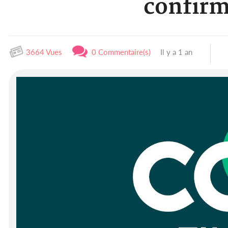
confirm
3664 Vues
0 Commentaire(s)
Il y a 1 an