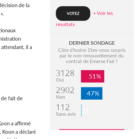
décision de la
+ Voir les
».
resultats
tionaux
nistration
DERNIER SONDAGE
ttendant, il a
Côte d'Ivoire: Etes-vous surpris
par le non-renouvellement du
contrat de Emerse Faé ?
3128
51%
Oui
2902
47%
Non
de fait de
112
2%
Sans avis
Koon a affirmé
t, Koon a déclaré