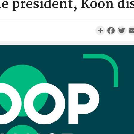
é président, Koon dis
Partager
Faceboo
Twi
POLITIQUE
Côte d'Ivoire : Après le pari
Côte d'I
réussi du 66e anniversaire,
promet des
Adama Bictogo : «...
les dégu
POLITIQUE
Côte d'Ivoire : 66e
anniversaire de
Cameroun :
l'Indépendance, les Forces de
BAH Ouma
Défense e...
du conse