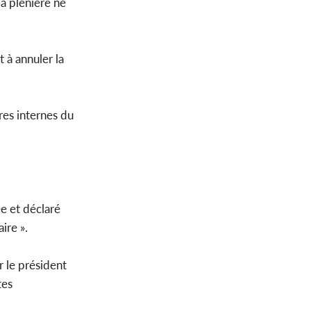
la plénière ne
t à annuler la
ires internes du
ée et déclaré
ire ».
r le président
tes