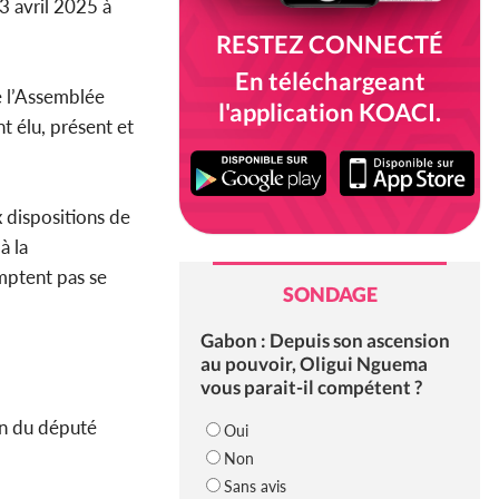
3 avril 2025 à
RESTEZ CONNECTÉ
En téléchargeant
 l’Assemblée
l'application KOACI.
t élu, présent et
x dispositions de
à la
omptent pas se
SONDAGE
Gabon : Depuis son ascension
au pouvoir, Oligui Nguema
vous parait-il compétent ?
ion du député
Oui
Non
Sans avis