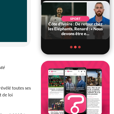
SPORT
POLITIQUE
re : De retour chez
Bénin : L'ancien président
ts, Renard : « Nous
Patrice Talon élu à la tête du
ns être e...
Sénat
uté
 révélé toutes ses
t de loi