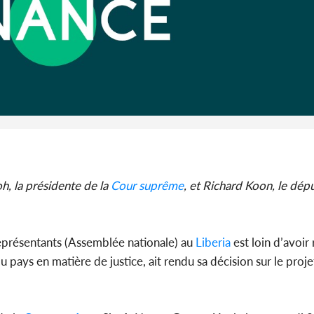
SOCIÉTÉ
Côte d'Ivoire : MIRAH, la
Côte d'Ivoi
guerre des communiqués
les Eléphan
s'intensifie entre la MA-M...
devo
h, la présidente de la
Cour suprême
, et Richard Koon, le dép
représentants (Assemblée nationale) au
Liberia
est loin d’avoir
u pays en matière de justice, ait rendu sa décision sur le proje