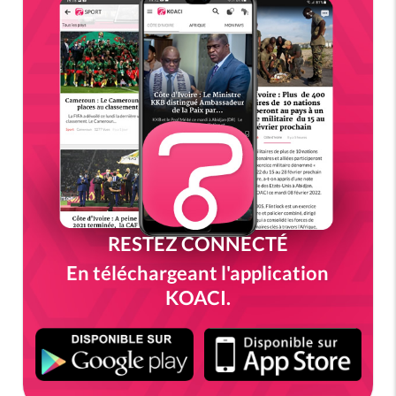
RESTEZ CONNECTÉ
En téléchargeant l'application
KOACI.