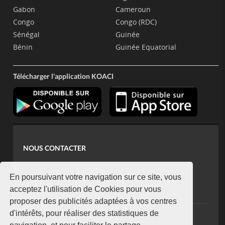
Gabon
Cameroun
Congo
Congo (RDC)
Sénégal
Guinée
Bénin
Guinée Equatorial
Télécharger l'application KOACI
NOUS CONTACTER
contact@koaci.com
koaci@yahoo.fr
En poursuivant votre navigation sur ce site, vous
+225 07 08 85 52 93
acceptez l'utilisation de Cookies pour vous
proposer des publicités adaptées à vos centres
d'intérêts, pour réaliser des statistiques de
NEWSLETTER