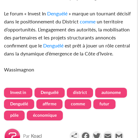
Le forum « Invest In
Denguélé
» marque un tournant décisif
dans le positionnement du District
comme
un territoire
d’opportunités. L’engagement des autorités, la mobilisation
des partenaires et les projets structurants annoncés
confirment que le
Denguélé
est prêt à jouer un rôle central
dans la dynamique d’émergence de la Côte d’Ivoire.
Wassimagnon
Invest in
Denguélé
district
autonome
Denguélé
affirme
comme
futur
pôle
économique
Partager
Facebook
Twitter
Email
Gmail
Par
Koaci