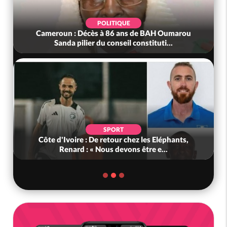
POLITIQUE
oun : Décès à 86 ans de BAH Oumarou
Bénin : L'ancie
Sanda pilier du conseil constituti...
SPORT
d'Ivoire : De retour chez les Eléphants,
Ghana : Kenn
Renard : « Nous devons être e...
Défense,