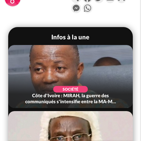
Messenger
WhatsApp
Infos à la une
SOCIÉTÉ
ôte d'Ivoire : MIRAH, la guerre des
Côte d'Ivoir
uniqués s'intensifie entre la MA-M...
anniver