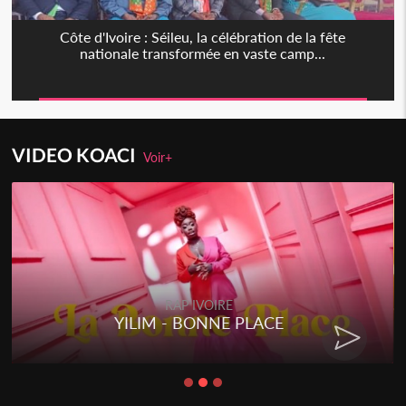
Côte d'Ivoire : Séileu, la célébration de la fête
nationale transformée en vaste camp...
VIDEO KOACI
Voir+
RAP IVOIRE
E
RENARD BARAKISSA - DOS 
CHAT