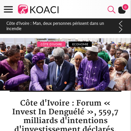
0
Côte d'Ivoire : Séileu, la célébration de la fête nationale
transformée en vaste campagne contre les produits
dépigmentants dangereux
CÔTE D'IVOIRE
ECONOMIE
Côte d'Ivoire : Forum «
Invest In Denguélé », 559,7
milliards d'intentions
d'investissement déclarés,