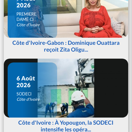
2026
PREMIERE
DAME CI
Côte d'Ivoire
Côte d'Ivoire-Gabon : Dominique Ouattara
reçoit Zita Oligu...
6 Août
2026
SODECI
Côte d'Ivoire
Côte d'Ivoire : À Yopougon, la SODECI
intensifie les opéra...