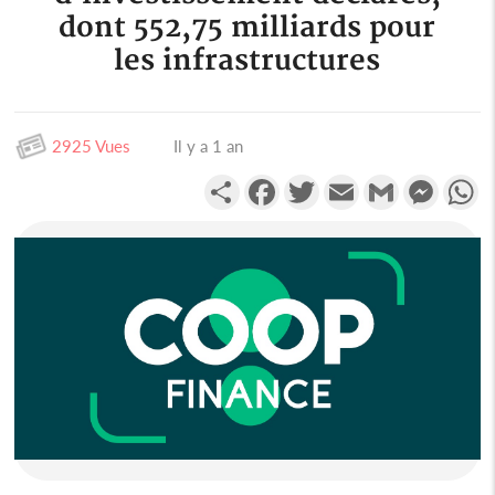
dont 552,75 milliards pour
les infrastructures
2925 Vues
Il y a 1 an
Partager
Facebook
Twitter
Email
Gmail
Messen
W