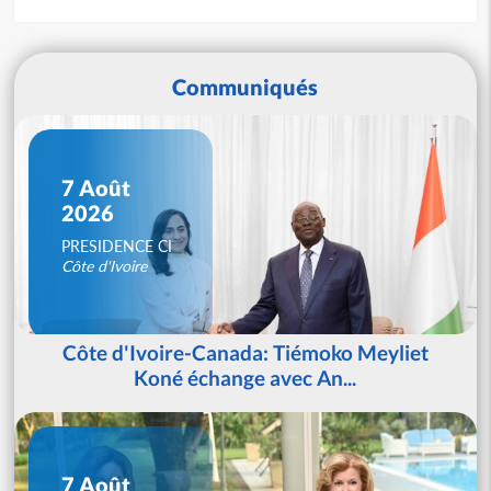
Communiqués
7 Août
2026
PRESIDENCE CI
Côte d'Ivoire
Côte d'Ivoire-Canada: Tiémoko Meyliet
Koné échange avec An...
7 Août