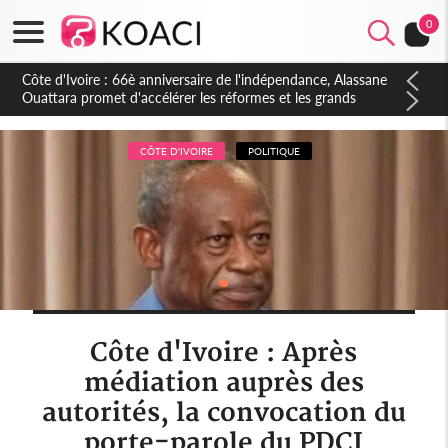
0
Côte d'Ivoire : À Abidjan, Amadou Oury Bah admire le modèle
ivoirien et veut s'en inspirer pour accélérer le développement
de la Guinée
CÔTE D'IVOIRE
POLITIQUE
Côte d'Ivoire : Après
médiation auprès des
autorités, la convocation du
porte-parole du PDCI