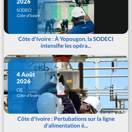
2026
SODECI
Côte d'Ivoire
Côte d'Ivoire : À Yopougon, la SODECI
intensifie les opéra...
4 Août
2026
CIE
Côte d'Ivoire
Côte d'Ivoire : Pertubations sur la ligne
d'alimentation é...