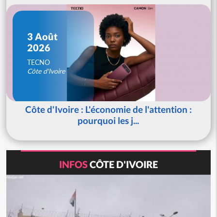
3 Août
2026
TECNO
Côte d'Ivoire
Côte d'Ivoire : L'économie de l'attention :
pourquoi les j...
INFOS
CÔTE D'IVOIRE