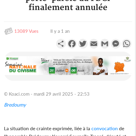
finalement annulée
13089 Vues
Il y a 1 an
Partager
Facebook
Twitter
Email
Gmail
Messen
W
© Koaci.com - mardi 29 avril 2025 - 22:53
Bredoumy
La situation de crainte exprimée, liée à la
convocation
de