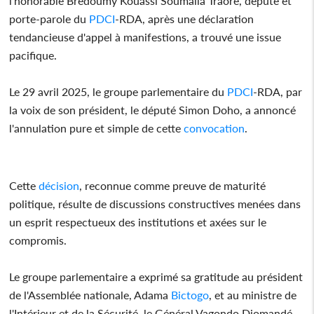
l'honorable Brédoumy Kouassi Soumaïla Traoré, député et
porte-parole du
PDCI
-RDA, après une déclaration
tendancieuse d'appel à manifestions, a trouvé une issue
pacifique.
Le 29 avril 2025, le groupe parlementaire du
PDCI
-RDA, par
la voix de son président, le député Simon Doho, a annoncé
l'annulation pure et simple de cette
convocation
.
Cette
décision
, reconnue comme preuve de maturité
politique, résulte de discussions constructives menées dans
un esprit respectueux des institutions et axées sur le
compromis.
Le groupe parlementaire a exprimé sa gratitude au président
de l'Assemblée nationale, Adama
Bictogo
, et au ministre de
l'Intérieur et de la Sécurité, le Général Vagondo Diomandé,