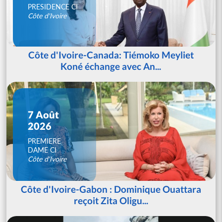
PRESIDENCE CI
Côte d'Ivoire
Côte d'Ivoire-Canada: Tiémoko Meyliet
Koné échange avec An...
7 Août
2026
PREMIERE
DAME CI
Côte d'Ivoire
Côte d'Ivoire-Gabon : Dominique Ouattara
reçoit Zita Oligu...