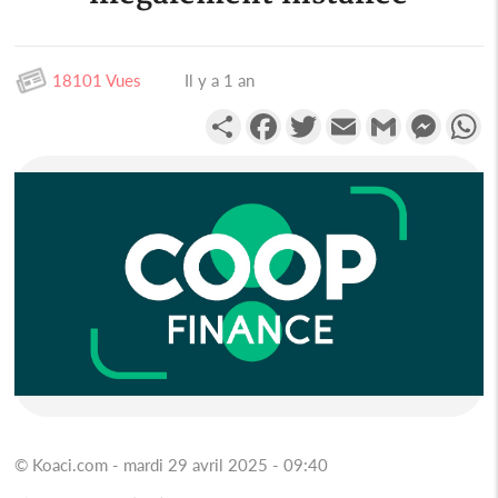
18101 Vues
Il y a 1 an
Partager
Facebook
Twitter
Email
Gmail
Messen
W
© Koaci.com - mardi 29 avril 2025 - 09:40