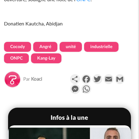
Donatien Kautcha, Abidjan
Cocody
Angré
unité
industrielle
ONPC
Kang-Lay
Partager
Facebook
Twitter
Email
Gmail
Par
Koaci
Messenger
WhatsApp
Infos à la une