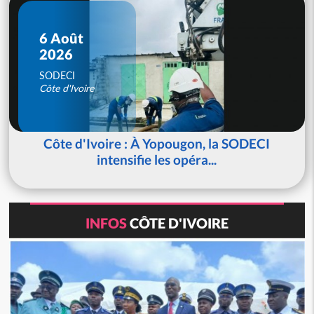
6 Août
2026
SODECI
Côte d'Ivoire
Côte d'Ivoire : À Yopougon, la SODECI
intensifie les opéra...
INFOS
CÔTE D'IVOIRE