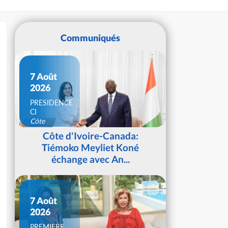
Communiqués
7 Août
2026
PRESIDENCE
CI
Côte
d'Ivoire
Côte d'Ivoire-Canada:
Tiémoko Meyliet Koné
échange avec An...
7 Août
2026
PREMIERE