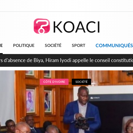
COMMUNIQUÉS
UE
POLITIQUE
SOCIÉTÉ
SPORT
n de la pagaille au PDCI-RDA, Lessiehi bannit les mouvements 
CÔTE D'IVOIRE
SOCIÉTÉ