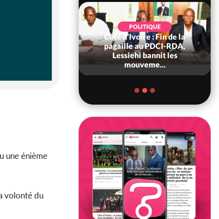
POLITIQUE
POLITIQUE
d'Ivoire : 66è
Côte d'Ivoire : Fin de la
versaire de
pagaille au PDCI-RDA,
ndance, Alassane
Lessiehi bannit les
ara prome...
mouveme...
eu une énième
la volonté du