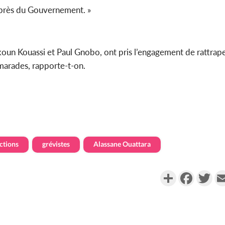
auprès du Gouvernement. »
 Ekoun Kouassi et Paul Gnobo, ont pris l’engagement de rattrap
amarades, rapporte-t-on.
ctions
grévistes
Alassane Ouattara
Partager
Faceboo
Twi