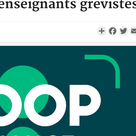
enseignants gréviste
Partager
Faceboo
Twi
Côte d'I
promet des
les dégu
Côte d'Ivoi
Alassane 
la gr