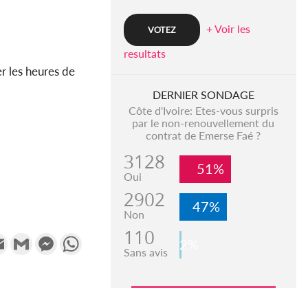
+ Voir les
resultats
er les heures de
DERNIER SONDAGE
Côte d'Ivoire: Etes-vous surpris
par le non-renouvellement du
contrat de Emerse Faé ?
3128
51%
Oui
2902
47%
Non
110
k
tter
Email
Gmail
Messenger
WhatsApp
2%
Sans avis