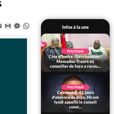
s
k
tter
Email
Gmail
Messenger
WhatsApp
Infos à la une
SOCIÉTÉ
POLITIQUE
voire : Ouattara
Côte d'Ivoire : Décrispation ?
 sanctions contre
Mamadou Traoré ex
erpissements i...
conseiller de Soro a recou...
POLITIQUE
Cameroun : 61 jours
POLITIQUE
re : Fête nationale,
d'absence de Biya, Hiram
Ouattara accorde
Iyodi appelle le conseil
âce à 4 661...
const...