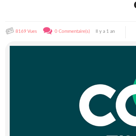
8169 Vues
0 Commentaire(s)
Il y a 1 an