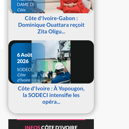
DAME CI
Côte
d'Ivoire
Côte d'Ivoire-Gabon :
Dominique Ouattara reçoit
Zita Oligu...
6 Août
2026
SODECI
Côte
d'Ivoire
Côte d'Ivoire : À Yopougon,
la SODECI intensifie les
opéra...
INFOS
CÔTE D'IVOIRE