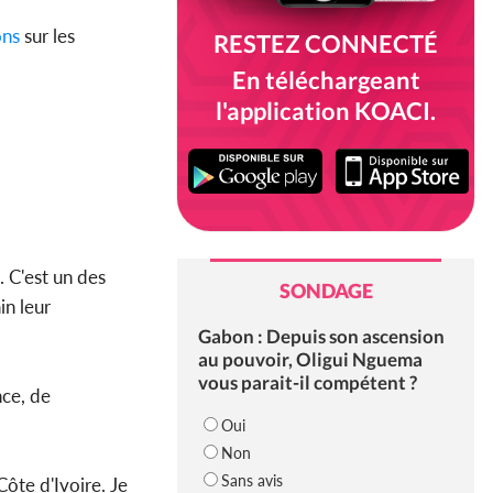
ons
sur les
RESTEZ CONNECTÉ
En téléchargeant
l'application KOACI.
. C'est un des
SONDAGE
in leur
Gabon : Depuis son ascension
au pouvoir, Oligui Nguema
vous parait-il compétent ?
nce, de
Oui
Non
Sans avis
ôte d'Ivoire. Je