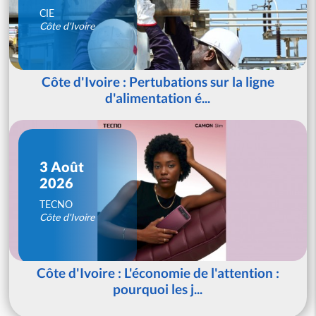
CIE
Côte d'Ivoire
Côte d'Ivoire : Pertubations sur la ligne
d'alimentation é...
3 Août
2026
TECNO
Côte d'Ivoire
Côte d'Ivoire : L'économie de l'attention :
pourquoi les j...