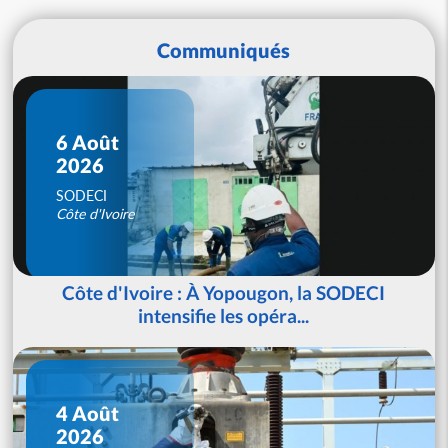
Communiqués
6 Août
2026
SODECI
Côte d'Ivoire
Côte d'Ivoire : À Yopougon, la SODECI
intensifie les opéra...
4 Août
2026