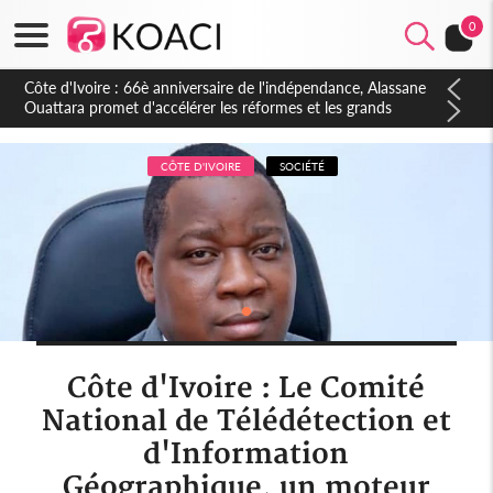
0
Côte d'Ivoire : À Abidjan, Amadou Oury Bah admire le modèle
ivoirien et veut s'en inspirer pour accélérer le développement
de la Guinée
CÔTE D'IVOIRE
SOCIÉTÉ
Côte d'Ivoire : Le Comité
National de Télédétection et
d'Information
Géographique, un moteur