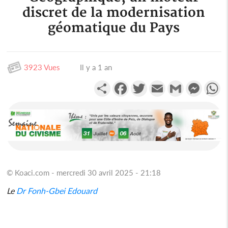
discret de la modernisation
géomatique du Pays
3923 Vues
Il y a 1 an
Partager
Facebook
Twitter
Email
Gmail
Messen
W
© Koaci.com - mercredi 30 avril 2025 - 21:18
Le
Dr Fonh-Gbei Edouard