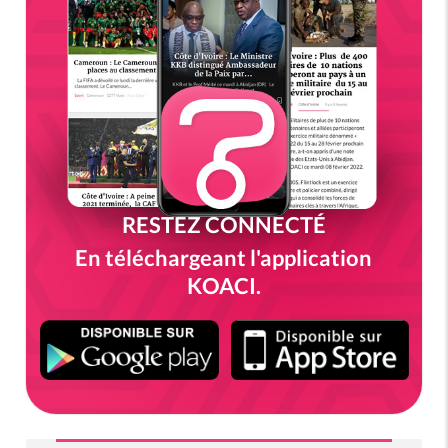
RESTEZ CONNECTÉ
En téléchargeant l'application
KOACI.