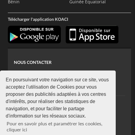
Bénin
Guinée Equatorial
Télécharger l'application KOACI
NOUS CONTACTER
contact@koaci.com
koaci@yahoo.fr
En poursuivant votre navigation sur ce site, vous
+225 07 08 85 52 93
acceptez l'utilisation de Cookies pour vous
proposer des publicités adaptées à vos centres
d'intérêts, pour réaliser des statistiques de
NEWSLETTER
navigation, et pour faciliter le partage
Restez connecté via notre newsletter
d'information sur les réseaux sociaux.
S'abonner
Pour en savoir plus et paramétrer les cookies,
Se désabonner
cliquer ici