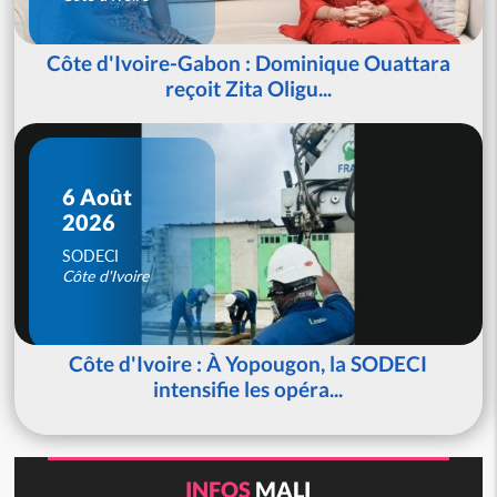
Côte d'Ivoire-Gabon : Dominique Ouattara
reçoit Zita Oligu...
6 Août
2026
SODECI
Côte d'Ivoire
Côte d'Ivoire : À Yopougon, la SODECI
intensifie les opéra...
INFOS
MALI