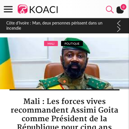
0
Côte d'Ivoire : Séileu, la célébration de la fête nationale
transformée en vaste campagne contre les produits
dépigmentants dangereux
MALI
POLITIQUE
Mali : Les forces vives
recommandent Assimi Goita
comme Président de la
République pour cinq ans