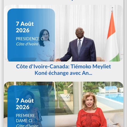
7 Août
2026
PRESIDENCE CI
Côte d'Ivoire
Côte d'Ivoire-Canada: Tiémoko Meyliet
Koné échange avec An...
7 Août
2026
PREMIERE
DAME CI
Côte d'Ivoire