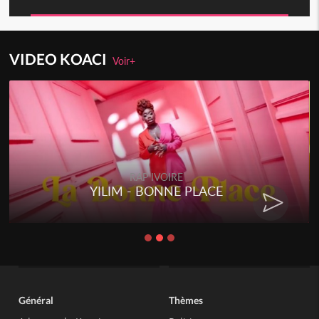
VIDEO KOACI
Voir+
RAP IVOIRE
YILIM - BONNE PLACE
Général
Thèmes