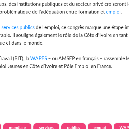
s, des institutions publiques et du secteur privé croiseront l
 problématique de l’adéquation entre formation et
emploi
.
9
services
publics
de l’emploi, ce congrès marque une étape i
ble. Il souligne également le rôle de la Côte d’Ivoire en tant
que et dans le monde.
avail (BIT), la
WAPES
– ou AMSEP en français – rassemble l
loi Jeunes en Côte d’Ivoire et Pôle Emploi en France.
mondiale
services
publics
emploi
WAP