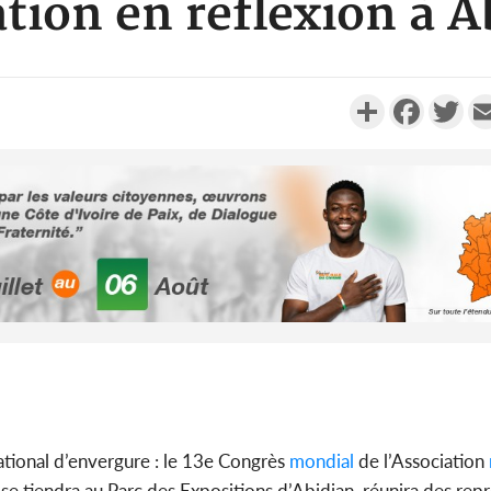
tion en réflexion à A
Partager
Faceboo
Twi
Côte d'Ivo
2026, 
battant de
Côte d'Ivo
socié
ational d’envergure : le 13e Congrès
mondial
de l’Association
gouverneme
se tiendra au Parc des Expositions d’Abidjan, réunira des rep