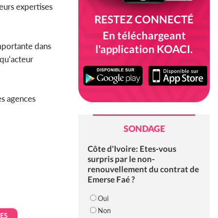
eurs expertises
RESTEZ CONNECTÉ
En téléchargeant
mportante dans
l'application KOACI.
 qu’acteur
es agences
SONDAGE
Côte d'Ivoire: Etes-vous
surpris par le non-
renouvellement du contrat de
Emerse Faé ?
Oui
Non
ES