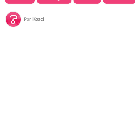
Par
Koaci