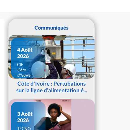
Communiqués
4 Août
2026
CIE
Côte
d'Ivoire
Côte d'Ivoire : Pertubations
sur la ligne d'alimentation é...
3 Août
2026
TECNO