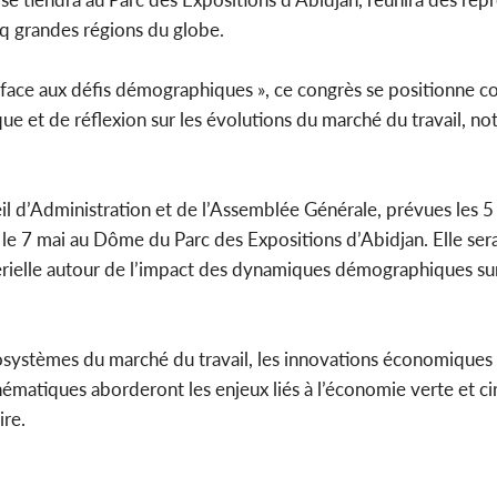
nq grandes régions du globe.
oi face aux défis démographiques », ce congrès se positionne
Côte d'
e et de réflexion sur les évolutions du marché du travail, n
sanitaire
modernise
il d’Administration et de l’Assemblée Générale, prévues les 5 
 le 7 mai au Dôme du Parc des Expositions d’Abidjan. Elle sera
érielle autour de l’impact des dynamiques démographiques sur
osystèmes du marché du travail, les innovations économiques 
thématiques aborderont les enjeux liés à l’économie verte et circ
ire.