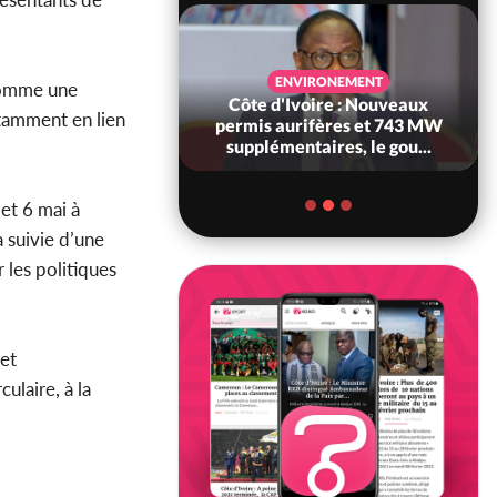
SANTÉ
ENVIRONEMENT
 comme une
Ivoire : Réforme
Côte d'Ivoire : Nouveaux
otamment en lien
, le gouvernement
permis aurifères et 743 MW
 ses structures...
supplémentaires, le gou...
et 6 mai à
 suivie d’une
 les politiques
et
ulaire, à la