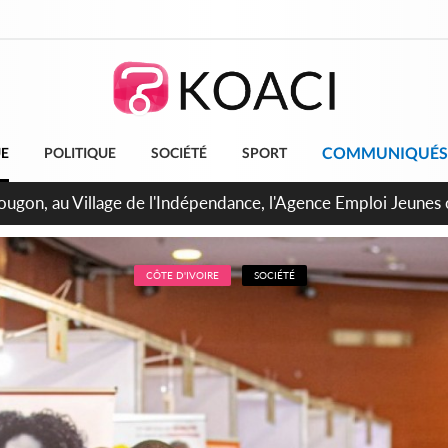
COMMUNIQUÉS
UE
POLITIQUE
SOCIÉTÉ
SPORT
 de Treichville, après la fronde, les agents contractuels obti
arriérés du SMIG 2023
CÔTE D'IVOIRE
SOCIÉTÉ