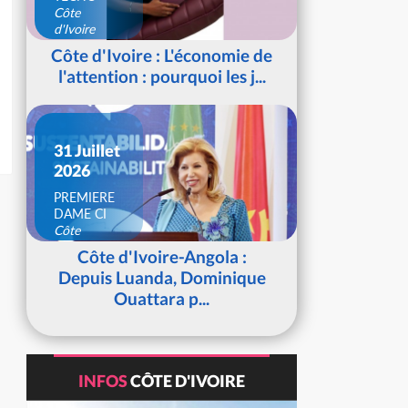
Côte
d'Ivoire
Côte d'Ivoire : L'économie de
l'attention : pourquoi les j...
31 Juillet
2026
PREMIERE
DAME CI
Côte
d'Ivoire
Côte d'Ivoire-Angola :
Depuis Luanda, Dominique
Ouattara p...
INFOS
CÔTE D'IVOIRE