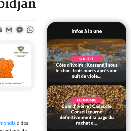
bidjan
k
tter
Email
Gmail
Messenger
WhatsApp
Infos à la une
POLITIQUE
SOCIÉTÉ
ire : Indépendance
Côte d'Ivoire : Kossandji sous
Yopougon coeur
le choc, trois morts après une
 la célébration...
nuit de viole...
ECONOMIE
Côte d'Ivoire : Cacao, le
SOCIÉTÉ
ire : Réforme de la
Conseil tourne
té civile, le
définitivement la page du
mondial
e des
nt valide six dé...
rachat e...
résentants de