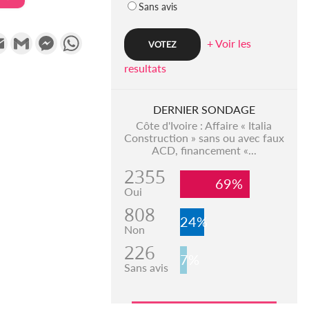
Sans avis
k
tter
Email
Gmail
Messenger
WhatsApp
+ Voir les
resultats
DERNIER SONDAGE
Côte d'Ivoire : Affaire « Italia
Construction » sans ou avec faux
ACD, financement «...
2355
69%
Oui
808
24%
Non
226
7%
Sans avis