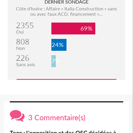
DERNIER SONDAGE
Côte d'Ivoire : Affaire « Italia Construction » sans
ou avec faux ACD, financement «...
2355
69%
Oui
808
24%
Non
226
7%
Sans avis
3 Commentaire(s)
Togo : L'opposition et des OSC décidées à