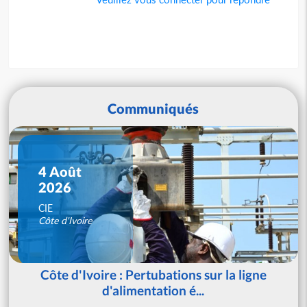
Communiqués
4 Août
2026
CIE
Côte d'Ivoire
Côte d'Ivoire : Pertubations sur la ligne
d'alimentation é...