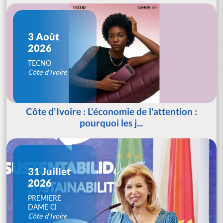
3 Août
2026
TECNO
Côte d'Ivoire
Côte d'Ivoire : L'économie de l'attention :
pourquoi les j...
31 Juillet
2026
PREMIERE
DAME CI
Côte d'Ivoire