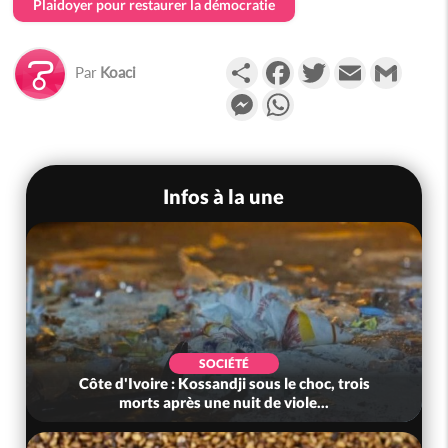
Plaidoyer pour restaurer la démocratie
Partager
Facebook
Twitter
Email
Gmail
Par
Koaci
Messenger
WhatsApp
Infos à la une
SOCIÉTÉ
Côte d'Ivoire : Kossandji sous le choc, trois
morts après une nuit de viole...