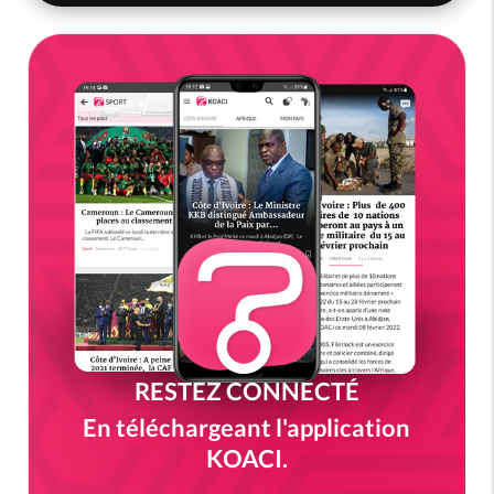
RESTEZ CONNECTÉ
En téléchargeant l'application
KOACI.