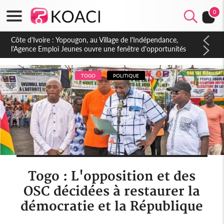
0
Côte d'Ivoire : CHU de Treichville, après la fronde, les agents
contractuels obtiennent un accord avec la direction sur les
arriérés du SMIG 2023
TOGO
POLITIQUE
Togo : L'opposition et des
OSC décidées à restaurer la
démocratie et la République