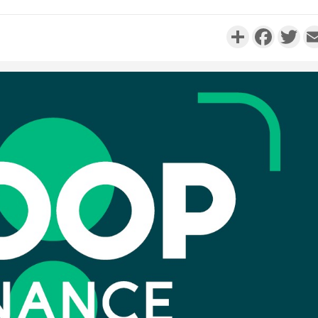
Partager
Faceboo
Twi
Côte d'I
personnes 
Côte d'Ivo
son coll
million