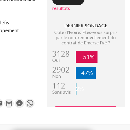
resultats
défis
DERNIER SONDAGE
loppement
Côte d'Ivoire: Etes-vous surpris
par le non-renouvellement du
contrat de Emerse Faé ?
3128
51%
Oui
2902
47%
Non
112
2%
Sans avis
k
tter
Email
Gmail
Messenger
WhatsApp