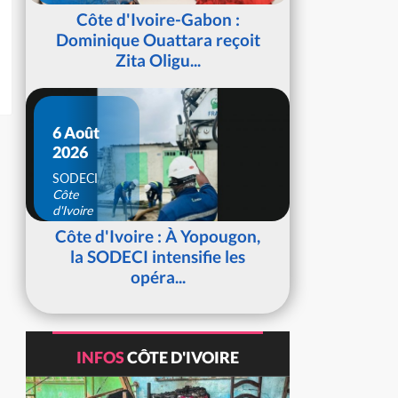
d'Ivoire
Côte d'Ivoire-Gabon :
Dominique Ouattara reçoit
Zita Oligu...
6 Août
2026
SODECI
Côte
d'Ivoire
Côte d'Ivoire : À Yopougon,
la SODECI intensifie les
opéra...
INFOS
CÔTE D'IVOIRE