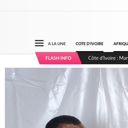
A LA UNE
COTE D'IVOIRE
AFRIQ
Côte d'Ivoire : Séi
FLASH INFO
dépigmentants da