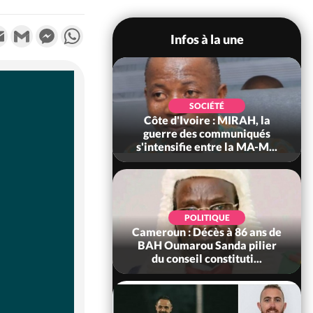
k
tter
Email
Gmail
Messenger
WhatsApp
Infos à la une
SOCIÉTÉ
SOCIÉTÉ
voire : Man, deux
Côte d'Ivoire : MIRAH, la
périssent dans un
guerre des communiqués
incendie
s'intensifie entre la MA-M...
SOCIÉTÉ
POLITIQUE
ire : Daloa, il tue
Cameroun : Décès à 86 ans de
ègue et cache 38
BAH Oumarou Sanda pilier
s dans une fo...
du conseil constituti...