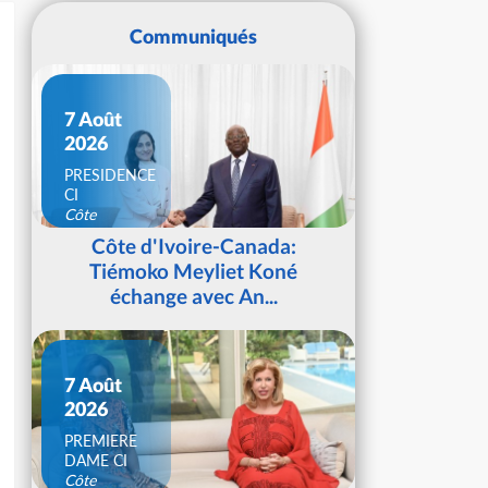
Communiqués
7 Août
2026
PRESIDENCE
CI
Côte
d'Ivoire
Côte d'Ivoire-Canada:
Tiémoko Meyliet Koné
échange avec An...
7 Août
2026
PREMIERE
DAME CI
Côte