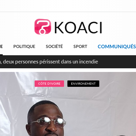
COMMUNIQUÉS
UE
POLITIQUE
SOCIÉTÉ
SPORT
leu, la célébration de la fête nationale transformée en vaste 
ngereux
CÔTE D'IVOIRE
ENVIRONEMENT