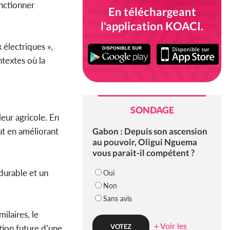
nctionner
En téléchargeant
l'application KOACI.
électriques »,
textes où la
SONDAGE
eur agricole. En
Gabon : Depuis son ascension
ut en améliorant
au pouvoir, Oligui Nguema
vous parait-il compétent ?
durable et un
Oui
Non
Sans avis
milaires, le
+ Voir les
tion future d’une