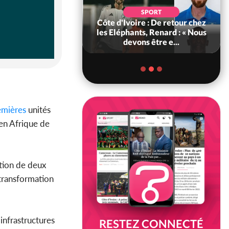
POLITIQUE
d'Ivoire : 66e
SPORT
versaire de
Côte d'Ivoire : De retour chez
ance, les Forces de
les Eléphants, Renard : « Nous
fense e...
devons être e...
mières
unités
 en Afrique de
ation de deux
 transformation
 infrastructures
RESTEZ CONNECTÉ