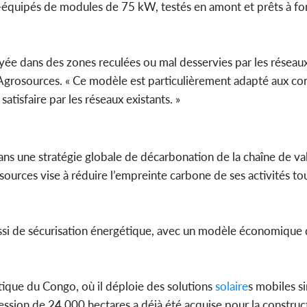
équipés de modules de 75 kW, testés en amont et prêts à fo
ée dans des zones reculées ou mal desservies par les réseaux 
rosources. « Ce modèle est particulièrement adapté aux con
satisfaire par les réseaux existants. »
dans une stratégie globale de décarbonation de la chaîne de val
sources vise à réduire l’empreinte carbone de ses activités to
ssi de sécurisation énergétique, avec un modèle économique 
ique du Congo, où il déploie des solutions
solaire
s mobiles si
ssion de 24 000 hectares a déjà été acquise pour la construc