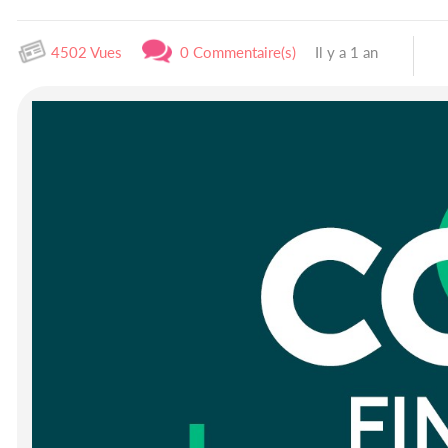
4502 Vues
0 Commentaire(s)
Il y a 1 an