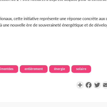
ionaux, cette initiative représente une réponse concrète aux 
oie à une nouvelle ère de souveraineté énergétique et de déve
limentées
entièrement
énergie
solaire
Partager
Faceboo
Twi