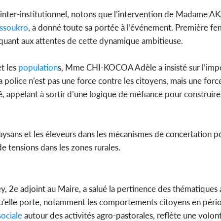
ue inter-institutionnel, notons que l’intervention de Madam
ssoukro
, a donné toute sa portée à l’événement. Première f
e quant aux attentes de cette dynamique ambitieuse.
et les
population
s, Mme CHI-KOCOA Adèle a insisté sur l’imp
 police n’est pas une force contre les citoyens, mais une forc
claré, appelant à sortir d’une logique de méfiance pour construir
 paysans et les éleveurs dans les mécanismes de concertation p
de tensions dans les zones rurales.
e adjoint au Maire, a salué la pertinence des thématiques 
qu’elle porte, notamment les comportements citoyens en pério
ociale
autour des activités agro-pastorales, reflète une volont