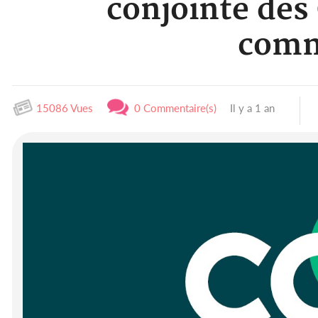
conjointe des
comm
15086 Vues
0 Commentaire(s)
Il y a 1 an