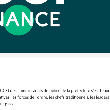
Abidjan
partenaria
Côte d'I
CAFOP 202
d'admissi
CCE) des commissariats de police de la préfecture s’est tenue
ives, les forces de l’ordre, les chefs traditionnels, les leade
ur place.