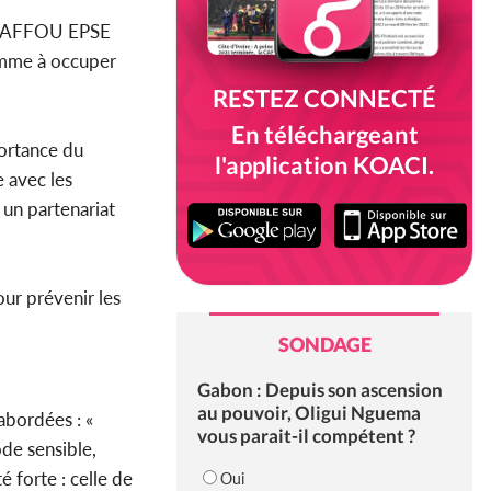
e AKAFFOU EPSE
emme à occuper
RESTEZ CONNECTÉ
En téléchargeant
ortance du
l'application KOACI.
e avec les
e un partenariat
our prévenir les
SONDAGE
Gabon : Depuis son ascension
au pouvoir, Oligui Nguema
abordées : «
vous parait-il compétent ?
de sensible,
é forte : celle de
Oui