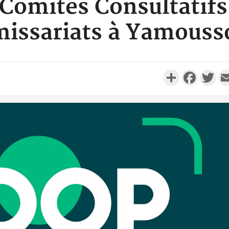
 Comités Consultatifs
issariats à Yamouss
Partager
Faceboo
Twi
Côte d'
résidue
sociétés
Côte d'Iv