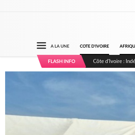
A LA UNE
COTE D'IVOIRE
AFRIQ
Sierra Leone : Un 
FLASH INFO
d'avance