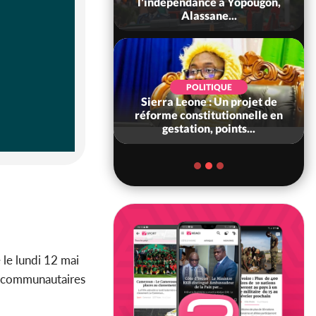
 consolide ses
l'indépendance à Yopougon,
ts avec New Del...
Alassane...
SOCIÉTÉ
POLITIQUE
voire : Concours
Sierra Leone : Un projet de
6, les résultats
réforme constitutionnelle en
bilité (1er tou...
gestation, points...
 le lundi 12 mai
rs communautaires