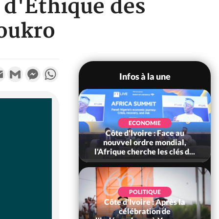
 d'Éthique des
oukro
k
tter
Email
Gmail
Messenger
WhatsApp
Infos à la une
SOCIÉTÉ
Ivoire : Stocks
ECONOMIE
ls de cacao, des
Côte d'Ivoire : Face au
 coopératives et
nouvvel ordre mondial,
ach...
l'Afrique cherche les clés d...
POLITIQUE
Côte d'Ivoire : Après la
POLITIQUE
oire : Diplomatie,
célébration de