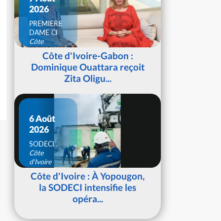
2026
PREMIERE
DAME CI
Côte
d'Ivoire
Côte d'Ivoire-Gabon :
Dominique Ouattara reçoit
Zita Oligu...
6 Août
2026
SODECI
Côte
d'Ivoire
Côte d'Ivoire : À Yopougon,
la SODECI intensifie les
opéra...