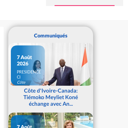
Communiqués
7 Août
2026
PRESIDENCE
CI
Côte
d'Ivoire
Côte d'Ivoire-Canada:
Tiémoko Meyliet Koné
échange avec An...
7 Août