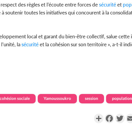
respect des règles et l’écoute entre forces de
sécurité
et
pop
 soutenir toutes les initiatives qui concourent à la consolidat
loppement local et garant du bien-être collectif, salue cette in
l’unité, la
sécurité
et la cohésion sur son territoire », a-t-il ind
cohésion sociale
Yamoussoukro
session
population
Partager
Faceboo
Twi