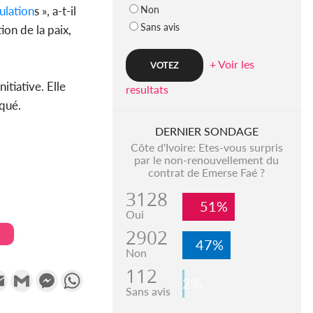
Non
ulation
s », a-t-il
Sans avis
ion de la paix,
+ Voir les
itiative. Elle
resultats
iqué.
DERNIER SONDAGE
Côte d'Ivoire: Etes-vous surpris
par le non-renouvellement du
contrat de Emerse Faé ?
3128
51%
Oui
2902
47%
Non
112
k
tter
Email
Gmail
Messenger
WhatsApp
2%
Sans avis