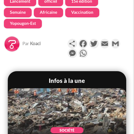
Lancement
officiel
15e édition
Semaine
Africaine
Vaccination
Yopougon-Est
Partager
Facebook
Twitter
Email
Gmail
Par
Koaci
Messenger
WhatsApp
Infos à la une
SOCIÉTÉ