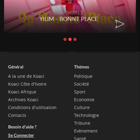
RAP IVOIRE
YILIM - BONNE PLACE
Général
Thèmes
A la une de Koaci
Politique
Koaci Côte d'Ivoire
Société
Koaci Afrique
Sport
Archives Koaci
Economie
Conditions d'utilisation
Culture
Contacts
Technologie
Tribune
Besoin d'aide ?
Evènement
Se Connecter
Santé