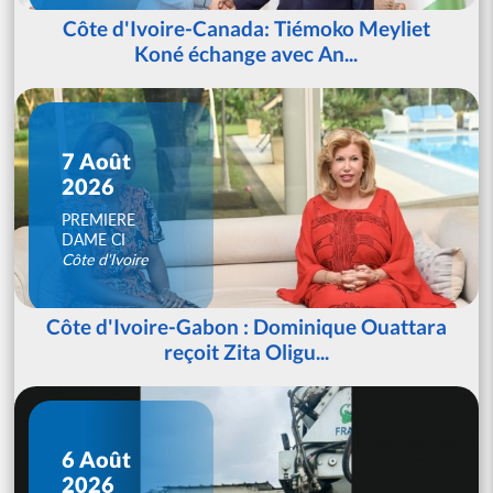
Côte d'Ivoire-Canada: Tiémoko Meyliet
Koné échange avec An...
7 Août
2026
PREMIERE
DAME CI
Côte d'Ivoire
Côte d'Ivoire-Gabon : Dominique Ouattara
reçoit Zita Oligu...
6 Août
2026