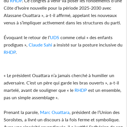
du
RHDP
. Ce congrès à venir va poser les fondements d’une
Côte d’Ivoire nouvelle pour la période 2025-2030 avec
Alassane Ouattara », a-t-il affirmé, appelant les nouveaux
venus à s’impliquer activement dans les structures du parti.
Évoquant le retour de l’
UDS
comme celui « des enfants
prodigues »,
Claude Sahi
a insisté sur la posture inclusive du
RHDP
.
« Le président Ouattara n’a jamais cherché à humilier un
adversaire. C’est un père qui garde les bras ouverts », a-t-il
martelé, avant de souligner que « le
RHDP
est un ensemble,
pas un simple assemblage ».
Prenant la parole,
Marc Ouattara
, président de l’Union des
Soroïstes, a livré un discours à la fois ferme et symbolique.
Avec une sincérité revendiquée, il a justifié l’adhésion de son