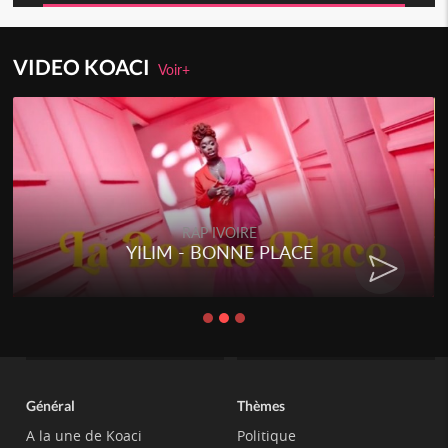
VIDEO KOACI
Voir+
IVOIRE
RAP IVOI
ONNE PLACE
RENARD BARAKIS
CHA
Général
Thèmes
A la une de Koaci
Politique