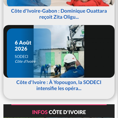
Côte d'Ivoire-Gabon : Dominique Ouattara
reçoit Zita Oligu...
6 Août
2026
SODECI
Côte d'Ivoire
Côte d'Ivoire : À Yopougon, la SODECI
intensifie les opéra...
INFOS
CÔTE D'IVOIRE