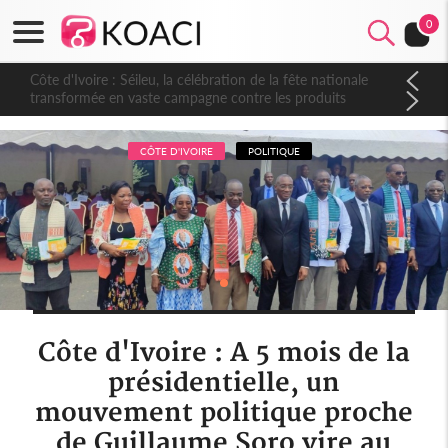
0
Côte d'Ivoire : Séileu, la célébration de la fête nationale
transformée en vaste campagne contre les produits
dépigmentants dangereux
CÔTE D'IVOIRE
POLITIQUE
Côte d'Ivoire : A 5 mois de la
présidentielle, un
mouvement politique proche
de Guillaume Soro vire au