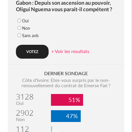
Gabon : Depuis son ascension au pouvoir,
Oligui Nguema vous parait-il compétent ?
Oui
Non
Sans avis
+ Voir les resultats
DERNIER SONDAGE
Côte d'Ivoire: Etes-vous surpris par le non-
renouvellement du contrat de Emerse Faé ?
3128
51%
Oui
2902
47%
Non
112
2%