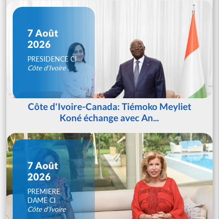
7 Août
2026
PRESIDENCE CI
Côte d'Ivoire
Côte d'Ivoire-Canada: Tiémoko Meyliet
Koné échange avec An...
7 Août
2026
PREMIERE
DAME CI
Côte d'Ivoire