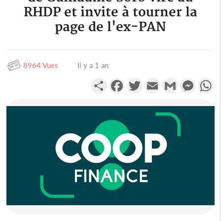
RHDP et invite à tourner la
page de l'ex-PAN
8964 Vues
Il y a 1 an
Partager
Facebook
Twitter
Email
Gmail
Messen
W