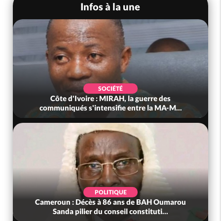
Infos à la une
SOCIÉTÉ
Côte d'Ivoire : MIRAH, la guerre des
Côte
communiqués s'intensifie entre la MA-M...
POLITIQUE
Cameroun : Décès à 86 ans de BAH Oumarou
Bénin :
Sanda pilier du conseil constituti...