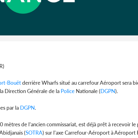
Côte d'I
CAFOP 202
d'admissi
R)
ort-Bouët
derrière Wharfs situé au carrefour Aéroport sera bi
la Direction Générale de la
Police
Nationale (
DGPN
).
ées par la
DGPN
.
mètres de l’ancien commissariat, est déjà prêt à recevoir le
Abidjanais (
SOTRA
) sur l’axe Carrefour-Aéroport à Aéroport