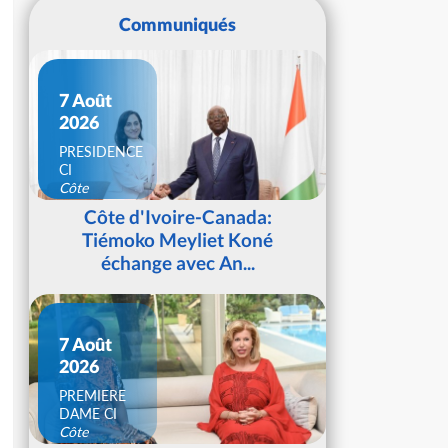
Communiqués
7 Août
2026
PRESIDENCE
CI
Côte
d'Ivoire
Côte d'Ivoire-Canada:
Tiémoko Meyliet Koné
échange avec An...
7 Août
2026
PREMIERE
DAME CI
Côte