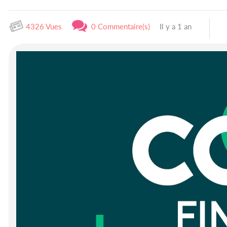
4326 Vues
0 Commentaire(s)
Il y a 1 an