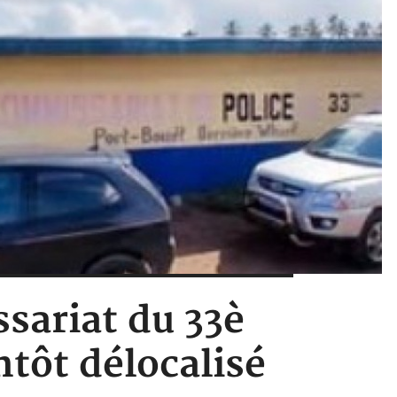
ssariat du 33è
tôt délocalisé