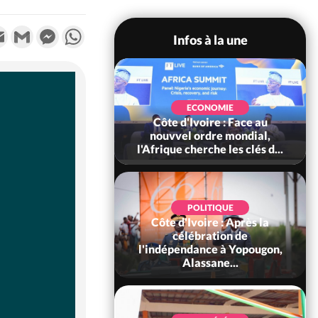
k
tter
Email
Gmail
Messenger
WhatsApp
Infos à la une
SOCIÉTÉ
Ivoire : Stocks
ECONOMIE
ls de cacao, des
Côte d'Ivoire : Face au
 coopératives et
nouvvel ordre mondial,
ach...
l'Afrique cherche les clés d...
POLITIQUE
Côte d'Ivoire : Après la
POLITIQUE
oire : Diplomatie,
célébration de
 consolide ses
l'indépendance à Yopougon,
ts avec New Del...
Alassane...