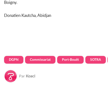
Boigny.
Donatien Kautcha, Abidjan
DGPN
Commissariat
Port-Bouët
SOTRA
Par
Koaci