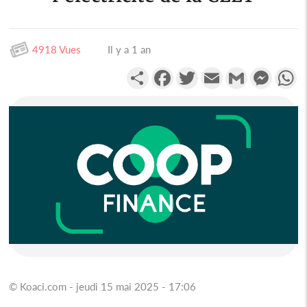
4918 Vues
Il y a 1 an
Partager
Facebook
Twitter
Email
Gmail
Messen
W
© Koaci.com - jeudi 15 mai 2025 - 17:06