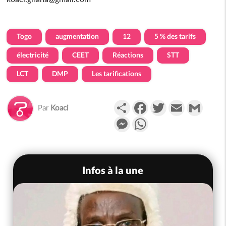
Togo
augmentation
12
5 % des tarifs
électricité
CEET
Réactions
STT
LCT
DMP
Les tarifications
Partager
Facebook
Twitter
Email
Gmail
Par
Koaci
Messenger
WhatsApp
Infos à la une