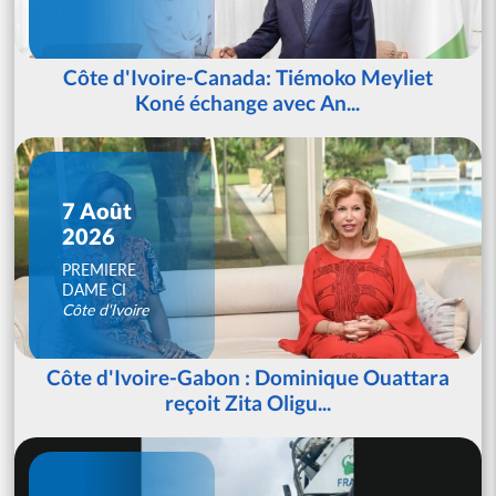
Côte d'Ivoire-Canada: Tiémoko Meyliet
Koné échange avec An...
7 Août
2026
PREMIERE
DAME CI
Côte d'Ivoire
Côte d'Ivoire-Gabon : Dominique Ouattara
reçoit Zita Oligu...