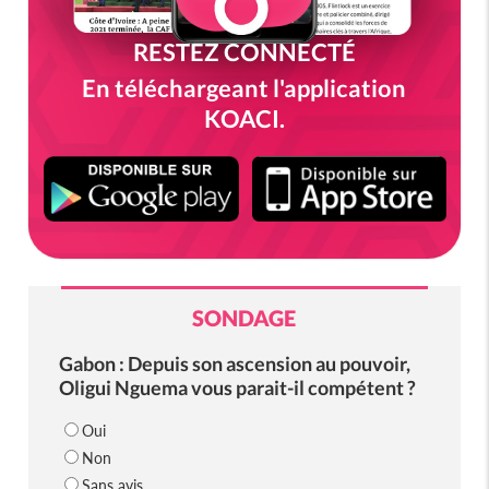
RESTEZ CONNECTÉ
En téléchargeant l'application
KOACI.
SONDAGE
Gabon : Depuis son ascension au pouvoir,
Oligui Nguema vous parait-il compétent ?
Oui
Non
Sans avis