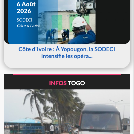
6 Août
2026
SODECI
Côte d'Ivoire
Côte d'Ivoire : À Yopougon, la SODECI
intensifie les opéra...
INFOS
TOGO