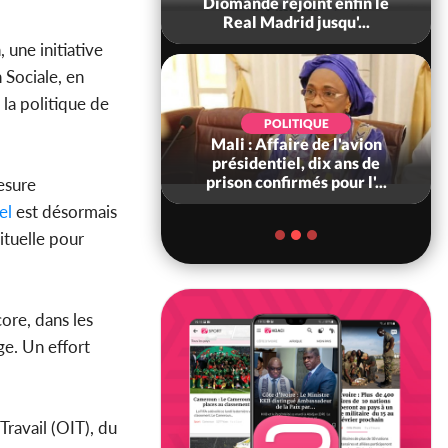
0 tonnes de cacao,
Diomandé rejoint enfin le
ARFA-CI co...
Real Madrid jusqu'...
 une initiative
n Sociale, en
la politique de
POLITIQUE
POLITIQUE
voire : Violences
Mali : Affaire de l'avion
 à Kossandji (Mé)
présidentiel, dix ans de
it 03 morts, A...
prison confirmés pour l'...
esure
el
est désormais
ituelle pour
ore, dans les
ge. Un effort
ravail (OIT), du