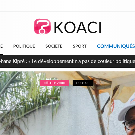
COMMUNIQUÉS
UE
POLITIQUE
SOCIÉTÉ
SPORT
cueillent 254 anciens combattants issus de groupes armés
CÔTE D'IVOIRE
CULTURE