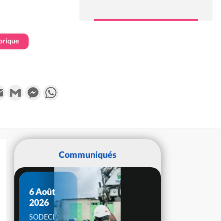
orique
k
tter
Email
Gmail
Messenger
WhatsApp
Communiqués
6 Août
2026
SODECI