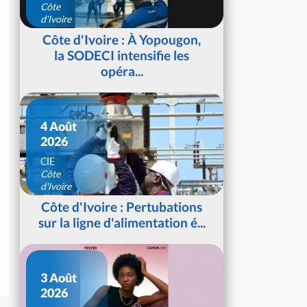
Côte
d'Ivoire
Côte d'Ivoire : À Yopougon,
la SODECI intensifie les
opéra...
4 Août
2026
CIE
Côte
d'Ivoire
Côte d'Ivoire : Pertubations
sur la ligne d'alimentation é...
3 Août
2026