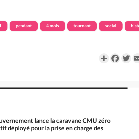
l
pendant
4 mois
tournant
social
hist
Partager
Faceboo
Twi
 gouvernement lance la caravane CMU zéro
tif déployé pour la prise en charge des