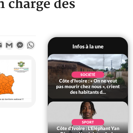
en charge des
k
tter
Email
Gmail
Messenger
WhatsApp
Infos à la une
POLITIQUE
SOCIÉTÉ
re : Décrispation ?
Côte d'Ivoire : « On ne veut
ou Traoré ex
pas mourir chez nous », crient
 de Soro a recou...
des habitants d...
SOCIÉTÉ
SPORT
ire : Fin du rachat
Côte d'Ivoire : L'Eléphant Yan