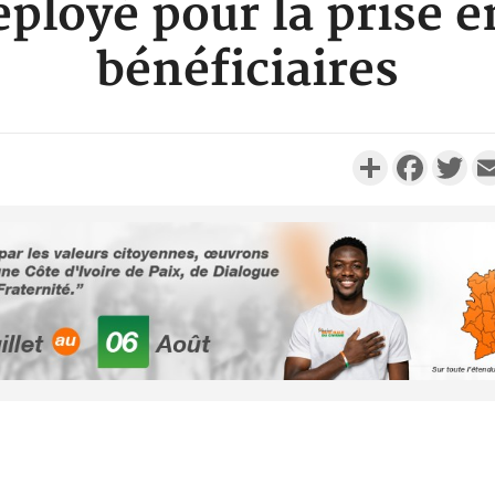
éployé pour la prise 
bénéficiaires
Partager
Faceboo
Twi
Côte d'Ivoi
Mamad
conseiller
Côte d'Ivo