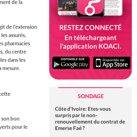
ment de la
RESTEZ CONNECTÉ
it de l'extension
les assurés,
En téléchargeant
les pharmacies
l'application KOACI.
es, du centre
les dans les
a mesure.
cette
SONDAGE
Côte d'Ivoire: Etes-vous
surpris par le non-
à son bon
renouvellement du contrat de
verts pour le
Emerse Faé ?