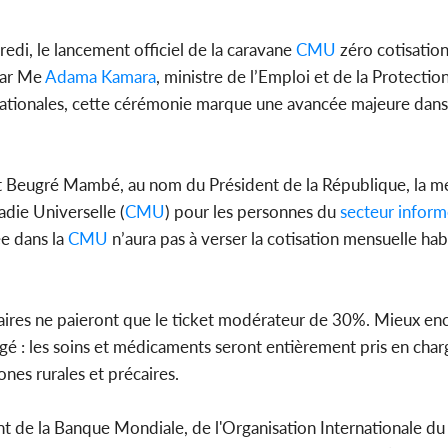
des 100 00
le SYN
dredi, le lancement officiel de la caravane
CMU
zéro cotisation,
par Me
Adama Kamara
, ministre de l’Emploi et de la Protectio
ationales, cette cérémonie marque une avancée majeure dans 
Côte d'I
tragiques
ayant fa
rt Beugré Mambé, au nom du Président de la République, la m
adie Universelle (
CMU
) pour les personnes du
secteur
inform
ée dans la
CMU
n’aura pas à verser la cotisation mensuelle hab
ciaires ne paieront que le ticket modérateur de 30%. Mieux enc
é : les soins et médicaments seront entièrement pris en char
nes rurales et précaires.
t de la Banque Mondiale, de l'Organisation Internationale du T