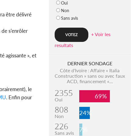
Oui
Non
ra être délivré
Sans avis
 de s’enrôler
+ Voir les
resultats
té agissante », et
DERNIER SONDAGE
Côte d'Ivoire : Affaire « Italia
Construction » sans ou avec faux
ACD, financement «...
rairement), le
2355
69%
MU
. Enfin pour
Oui
808
24%
Non
226
7%
Sans avis