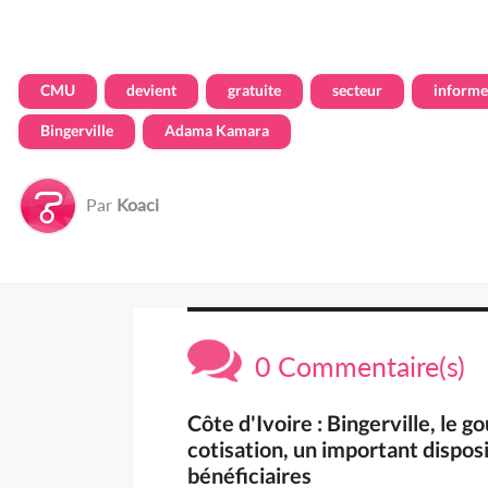
CMU
devient
gratuite
secteur
informe
Bingerville
Adama Kamara
Par
Koaci
0 Commentaire(s)
Côte d'Ivoire : Bingerville, le
cotisation, un important disposi
bénéficiaires