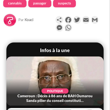
cannabis
passager
suspects
Partager
Facebook
Twitter
Email
Gmail
Par
Koaci
Messenger
WhatsApp
Infos à la une
POLITIQUE
Cameroun : Décès à 86 ans de BAH Oumarou
Sanda pilier du conseil constituti...