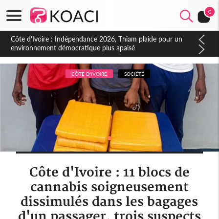
0
Côte d'Ivoire : Concours INFAS 2026, les convocations
seront disponibles à compter du samedi
CÔTE D'IVOIRE
SOCIÉTÉ
Côte d'Ivoire : 11 blocs de
cannabis soigneusement
dissimulés dans les bagages
d'un passager, trois suspects