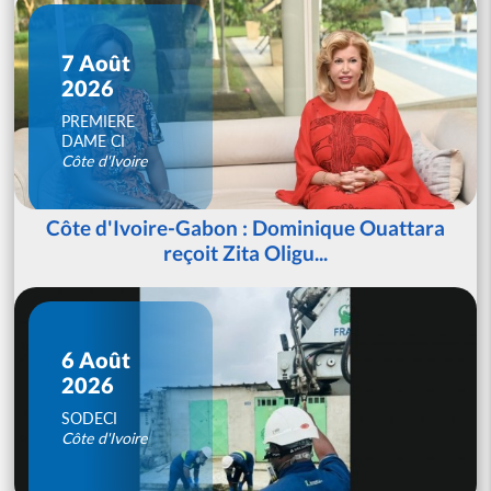
7 Août
2026
PREMIERE
DAME CI
Côte d'Ivoire
Côte d'Ivoire-Gabon : Dominique Ouattara
reçoit Zita Oligu...
6 Août
2026
SODECI
Côte d'Ivoire