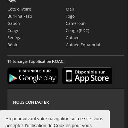
Pays
Côte d'Ivoire
Mali
Burkina Faso
Togo
Gabon
Cameroun
Congo
Congo (RDC)
Sénégal
Guinée
Bénin
Guinée Equatorial
Télécharger l'application KOACI
NOUS CONTACTER
contact@koaci.com
koaci@yahoo.fr
En poursuivant votre navigation sur ce site, vous
+225 07 08 85 52 93
acceptez l'utilisation de Cookies pour vous