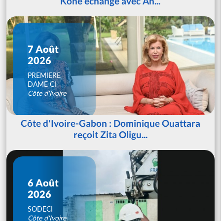
Koné échange avec An...
7 Août
2026
PREMIERE
DAME CI
Côte d'Ivoire
Côte d'Ivoire-Gabon : Dominique Ouattara
reçoit Zita Oligu...
6 Août
2026
SODECI
Côte d'Ivoire