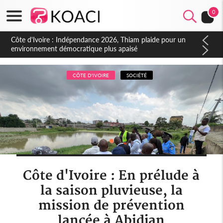
0
Côte d'Ivoire : Concours INFAS 2026, les convocations
seront disponibles à compter du samedi
CÔTE D'IVOIRE
SOCIÉTÉ
Côte d'Ivoire : En prélude à
la saison pluvieuse, la
mission de prévention
lancée à Abidjan