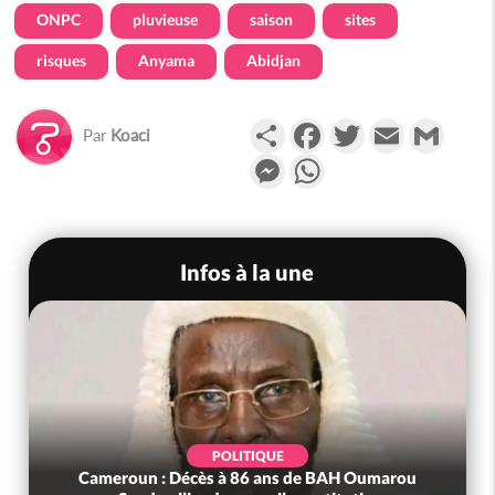
ONPC
pluvieuse
saison
sites
risques
Anyama
Abidjan
Partager
Facebook
Twitter
Email
Gmail
Par
Koaci
Messenger
WhatsApp
Infos à la une
POLITIQUE
Cameroun : Décès à 86 ans de BAH Oumarou