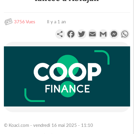
3756 Vues
Il y a 1 an
Partager
Facebook
Twitter
Email
Gmail
Messen
W
© Koaci.com - vendredi 16 mai 2025 - 11:10