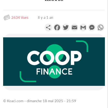
2634 Vues
Il y a 1 an
Partager
Facebook
Twitter
Email
Gmail
Messen
W
© Koaci.com - dimanche 18 mai 2025 - 21:59