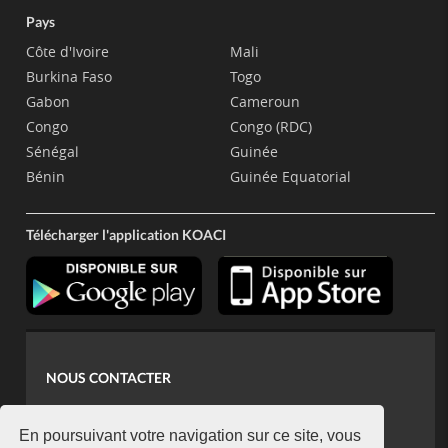
Pays
Côte d'Ivoire
Mali
Burkina Faso
Togo
Gabon
Cameroun
Congo
Congo (RDC)
Sénégal
Guinée
Bénin
Guinée Equatorial
Télécharger l'application KOACI
NOUS CONTACTER
contact@koaci.com
koaci@yahoo.fr
En poursuivant votre navigation sur ce site, vous