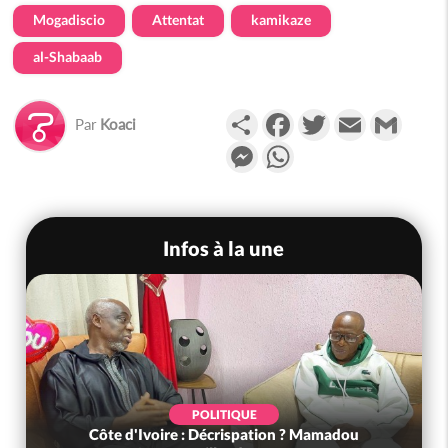
Mogadiscio
Attentat
kamikaze
al-Shabaab
Partager
Facebook
Twitter
Email
Gmail
Par
Koaci
Messenger
WhatsApp
Infos à la une
POLITIQUE
Côte d'Ivoire : Décrispation ? Mamadou