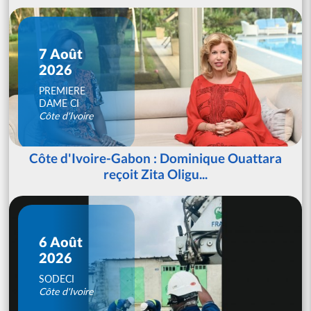
7 Août
2026
PREMIERE
DAME CI
Côte d'Ivoire
Côte d'Ivoire-Gabon : Dominique Ouattara
reçoit Zita Oligu...
6 Août
2026
SODECI
Côte d'Ivoire