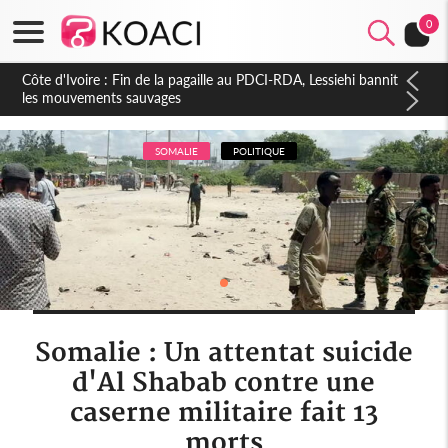
0
Côte d'Ivoire : Ouattara promet des sanctions contre les
déguerpissements illégaux
SOMALIE
POLITIQUE
Somalie : Un attentat suicide
d'Al Shabab contre une
caserne militaire fait 13
morts