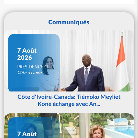
Communiqués
7 Août
2026
PRESIDENCE CI
Côte d'Ivoire
Côte d'Ivoire-Canada: Tiémoko Meyliet
Koné échange avec An...
7 Août