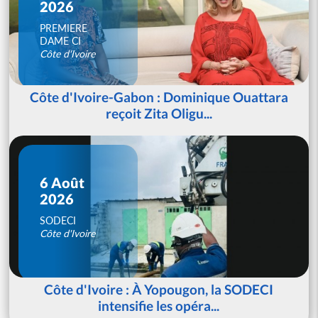
2026
PREMIERE
DAME CI
Côte d'Ivoire
Côte d'Ivoire-Gabon : Dominique Ouattara
reçoit Zita Oligu...
6 Août
2026
SODECI
Côte d'Ivoire
Côte d'Ivoire : À Yopougon, la SODECI
intensifie les opéra...