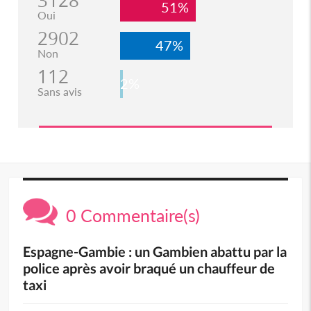
3128
51%
Oui
2902
47%
Non
112
2%
Sans avis
0 Commentaire(s)
Espagne-Gambie : un Gambien abattu par la
police après avoir braqué un chauffeur de
taxi