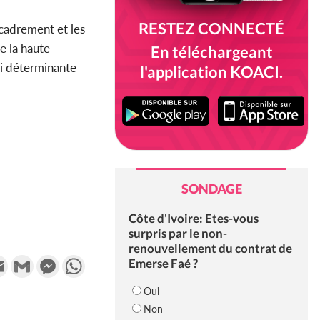
RESTEZ CONNECTÉ
ncadrement et les
e la haute
En téléchargeant
si déterminante
l'application KOACI.
SONDAGE
Côte d'Ivoire: Etes-vous
surpris par le non-
renouvellement du contrat de
k
tter
Email
Gmail
Messenger
WhatsApp
Emerse Faé ?
Oui
Non