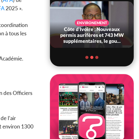
FA
2025 ».
SANTÉ
ENVIRONEMENT
 coordination
Ivoire : Réforme
Côte d'Ivoire : Nouveaux
n à tous les
, le gouvernement
permis aurifères et 743 MW
 ses structures...
supplémentaires, le gou...
l’Académie.
n des Officiers
e l’air
st environ 1300