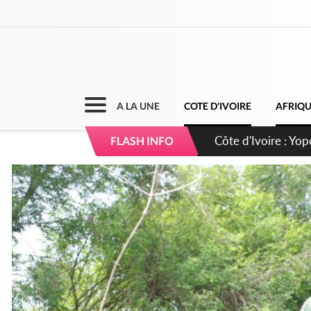
A LA UNE
COTE D'IVOIRE
AFRIQ
Côte d'Ivoire : CHU
FLASH INFO
direction sur les 