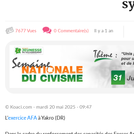
s
7677 Vues
0 Commentaire(s)
Il y a 1 an
© Koaci.com - mardi 20 mai 2025 - 09:47
L’
exercice
AFA
à Yakro (DR)
Dans le cadre du renforcement des capacités des Forces A