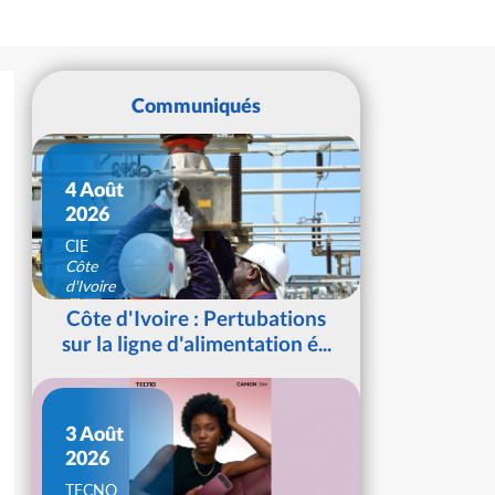
Communiqués
4 Août
2026
CIE
Côte
d'Ivoire
Côte d'Ivoire : Pertubations
sur la ligne d'alimentation é...
3 Août
2026
TECNO