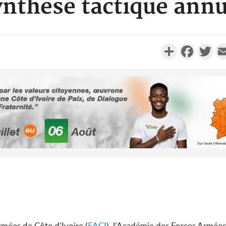
ynthèse tactique annu
Partager
Faceboo
Twi
Côte d'Ivo
2026, 
battant de
Côte d'Ivo
socié
gouverneme
rmées de Côte d’Ivoire (
FACI
), l’Académie des Forces Armées