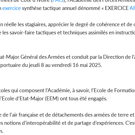
on
exercice
synthèse tactique annuel dénommé « EXERCICE
A
ion réelle les stagiaires, apprécier le degré de cohérence et de
Côte d'
les savoir-faire tactiques et techniques assimilés en instructio
sanitaire
modernise
Etat-Major Général des Armées et conduit par la Direction de 
oportuaire du jeudi 8 au vendredi 16 mai 2025.
s écoles qui composent l’Académie, à savoir, l’Ecole de Formatio
 l’Ecole d’Etat-Major (EEM) ont tous été engagés.
e l’air française et de détachements des armées de terre et d
es notions d’interopérabilité et de partage d’expériences. C’e
n.