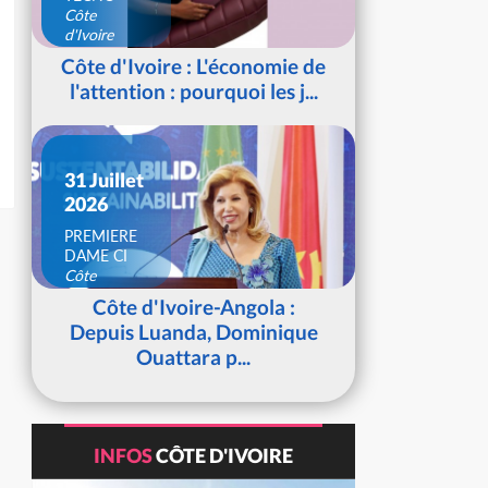
Côte
d'Ivoire
Côte d'Ivoire : L'économie de
l'attention : pourquoi les j...
31 Juillet
2026
PREMIERE
DAME CI
Côte
d'Ivoire
Côte d'Ivoire-Angola :
Depuis Luanda, Dominique
Ouattara p...
INFOS
CÔTE D'IVOIRE