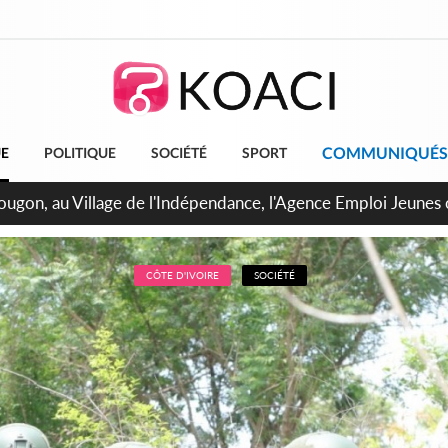
COMMUNIQUÉS
UE
POLITIQUE
SOCIÉTÉ
SPORT
 de Treichville, après la fronde, les agents contractuels obti
arriérés du SMIG 2023
CÔTE D'IVOIRE
SOCIÉTÉ