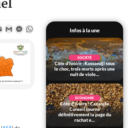
el
k
tter
Email
Gmail
Messenger
WhatsApp
Infos à la une
POLITIQUE
SOCIÉTÉ
ire : Indépendance
Côte d'Ivoire : Kossandji sous
Yopougon coeur
le choc, trois morts après une
 la célébration...
nuit de viole...
ECONOMIE
Côte d'Ivoire : Cacao, le
SOCIÉTÉ
ire : Réforme de la
Conseil tourne
té civile, le
définitivement la page du
nt valide six dé...
rachat e...
 (
AFA
) de