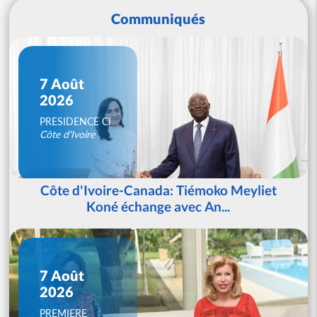
Communiqués
7 Août
2026
PRESIDENCE CI
Côte d'Ivoire
Côte d'Ivoire-Canada: Tiémoko Meyliet
Koné échange avec An...
7 Août
2026
PREMIERE