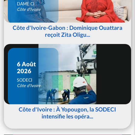
DAME CI
Côte d'Ivoire
Côte d'Ivoire-Gabon : Dominique Ouattara
reçoit Zita Oligu...
6 Août
2026
SODECI
Côte d'Ivoire
Côte d'Ivoire : À Yopougon, la SODECI
intensifie les opéra...