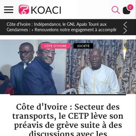
0
Sierra Leone : Un projet de réforme constitutionnelle en
gestation, points clés des amendements, un exclu d'avance
CÔTE D'IVOIRE
SOCIÉTÉ
Côte d'Ivoire : Secteur des
transports, le CETP lève son
préavis de grève suite à des
discussions avec les