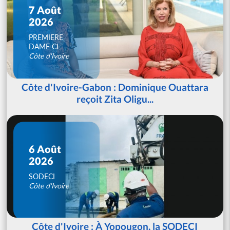
7 Août
2026
PREMIERE
DAME CI
Côte d'Ivoire
Côte d'Ivoire-Gabon : Dominique Ouattara
reçoit Zita Oligu...
6 Août
2026
SODECI
Côte d'Ivoire
Côte d'Ivoire : À Yopougon, la SODECI