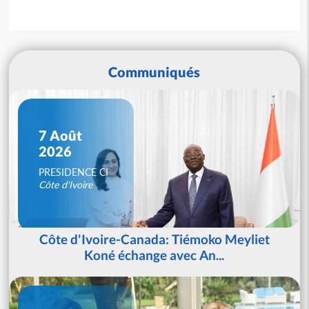
Communiqués
7 Août
2026
PRESIDENCE CI
Côte d'Ivoire
Côte d'Ivoire-Canada: Tiémoko Meyliet
Koné échange avec An...