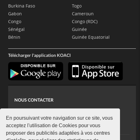
Burkina Faso
Togo
Gabon
Cameroun
Congo
Congo (RDC)
Sénégal
Guinée
Bénin
Guinée Equatorial
Télécharger l'application KOACI
NOUS CONTACTER
contact@koaci.com
koaci@yahoo.fr
En poursuivant votre navigation sur ce site, vous
+225 07 08 85 52 93
acceptez l'utilisation de Cookies pour vous
proposer des publicités adaptées à vos centres