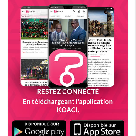
RESTEZ CONNECTÉ
En téléchargeant l'application
KOACI.