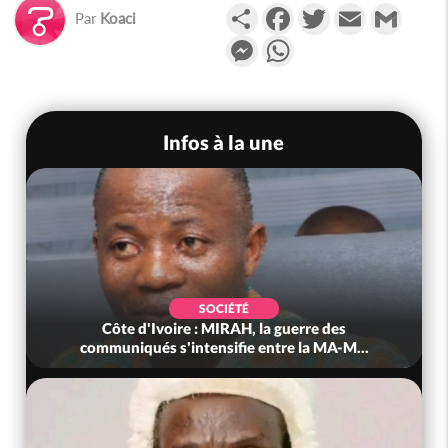
Partager
Facebook
Twitter
Email
Gmail
Par
Koaci
Messenger
WhatsApp
Infos à la une
POLITIQUE
la guerre des
Côte d'Ivoire : Après le pari réuss
ntre la MA-M...
anniversaire, Adama Bictogo : 