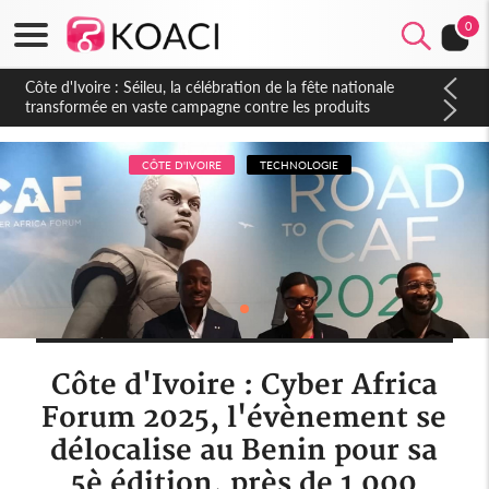
0
Côte d'Ivoire : Séileu, la célébration de la fête nationale
transformée en vaste campagne contre les produits
dépigmentants dangereux
CÔTE D'IVOIRE
TECHNOLOGIE
Côte d'Ivoire : Cyber Africa
Forum 2025, l'évènement se
délocalise au Benin pour sa
5è édition, près de 1 000