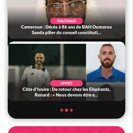
POLITIQUE
 de BAH Oumarou
Bénin : L'ancien président Patrice Tal
constituti...
tête du Sénat
POLITIQUE
ez les Eléphants,
Ghana : Kenneth Adjei nommé minis
s être e...
Défense, Zanetor A-Rawlings à 