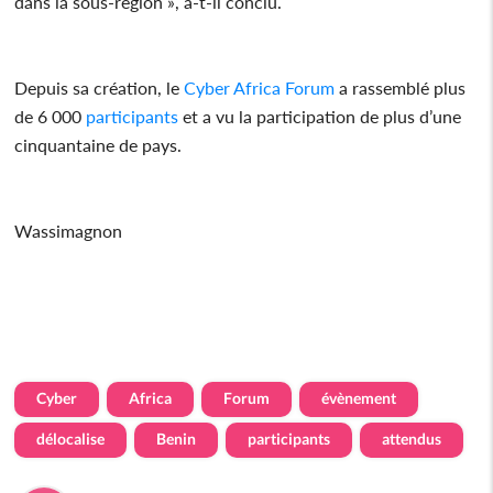
dans la sous-région », a-t-il conclu.
Depuis sa création, le
Cyber
Africa
Forum
a rassemblé plus
de 6 000
participants
et a vu la participation de plus d’une
cinquantaine de pays.
Wassimagnon
Cyber
Africa
Forum
évènement
délocalise
Benin
participants
attendus