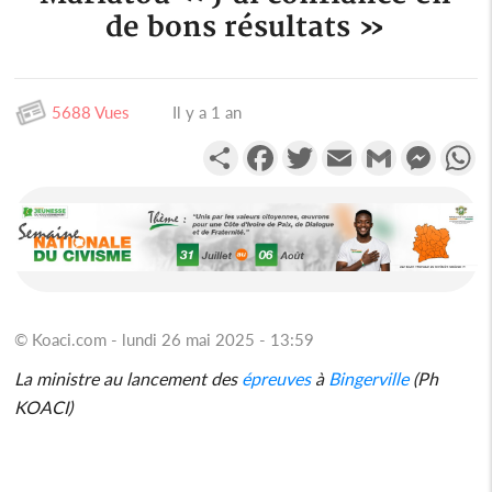
de bons résultats »
5688 Vues
Il y a 1 an
Partager
Facebook
Twitter
Email
Gmail
Messen
W
© Koaci.com - lundi 26 mai 2025 - 13:59
La ministre au lancement des
épreuves
à
Bingerville
(Ph
KOACI)