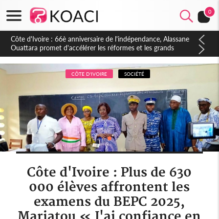
0
Côte d'Ivoire : À Abidjan, Amadou Oury Bah admire le modèle
ivoirien et veut s'en inspirer pour accélérer le développement
de la Guinée
CÔTE D'IVOIRE
SOCIÉTÉ
Côte d'Ivoire : Plus de 630
000 élèves affrontent les
examens du BEPC 2025,
Mariatou « J'ai confiance en