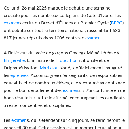
Ce lundi 26 mai 2025 marque le début d'une semaine
cruciale pour les nombreux collégiens de Côte d’Ivoire. Les
examen
s écrits du Brevet d’Études du Premier Cycle (
BEPC
)
ont débuté sur tout le territoire national, rassemblant 633
817 jeunes répartis dans 1006 centres d'
examen
.
À l'intérieur du lycée de garçons Gnalega Mémé Jérémie à
Bingerville
, la ministre de l’
Éducation
nationale et de
l’Alphabétisation,
Mariatou
Koné, a officiellement inauguré
les
épreuves
. Accompagnée d'enseignants, de responsables
éducatifs et de nombreux élèves, elle a exprimé sa confiance
pour le bon déroulement des
examen
s. « J'ai confiance en de
bons résultats », a-t-elle affirmé, encourageant les candidats
à rester concentrés et disciplinés.
Les
examen
s, qui s'étendent sur cinq jours, se termineront le
vendredi 30 mai. Cette session est un moment crucial pour