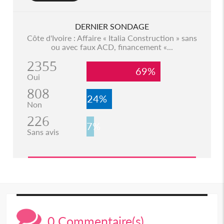
DERNIER SONDAGE
Côte d'Ivoire : Affaire « Italia Construction » sans
ou avec faux ACD, financement «...
2355
69%
Oui
808
24%
Non
226
7%
Sans avis
0 Commentaire(s)