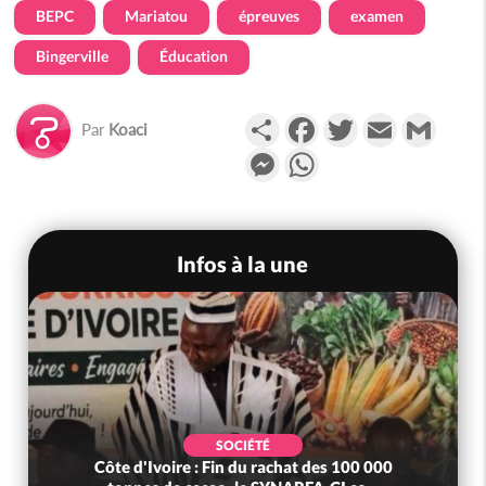
BEPC
Mariatou
épreuves
examen
Bingerville
Éducation
Partager
Facebook
Twitter
Email
Gmail
Par
Koaci
Messenger
WhatsApp
Infos à la une
SOCIÉTÉ
Côte d'Ivoire : Fin du rachat des 100 000