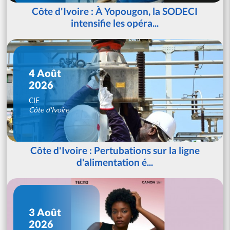
Côte d'Ivoire : À Yopougon, la SODECI
intensifie les opéra...
4 Août
2026
CIE
Côte d'Ivoire
Côte d'Ivoire : Pertubations sur la ligne
d'alimentation é...
3 Août
2026