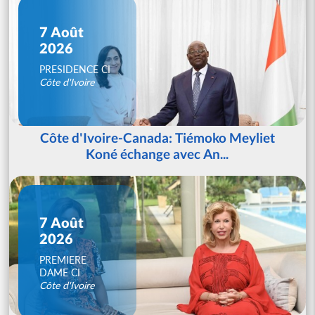
7 Août
2026
PRESIDENCE CI
Côte d'Ivoire
Côte d'Ivoire-Canada: Tiémoko Meyliet
Koné échange avec An...
7 Août
2026
PREMIERE
DAME CI
Côte d'Ivoire