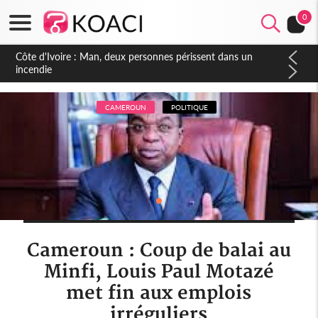
0
Côte d'Ivoire : Séileu, la célébration de la fête nationale
transformée en vaste campagne contre les produits
dépigmentants dangereux
CAMEROUN
POLITIQUE
Cameroun : Coup de balai au
Minfi, Louis Paul Motazé
met fin aux emplois
irréguliers