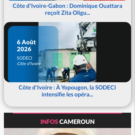
Côte d'Ivoire-Gabon : Dominique Ouattara
reçoit Zita Oligu...
6 Août
2026
SODECI
Côte d'Ivoire
Côte d'Ivoire : À Yopougon, la SODECI
intensifie les opéra...
INFOS
CAMEROUN