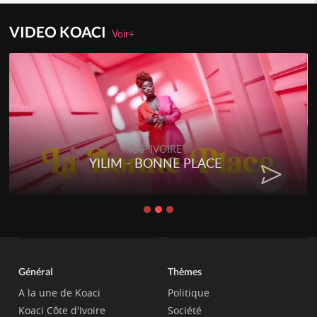
VIDEO KOACI
Voir+
RAP IVOIRE
YILIM - BONNE PLACE
Général
Thèmes
A la une de Koaci
Politique
Koaci Côte d'Ivoire
Société