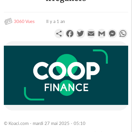
3060 Vues
Il y a 1 an
Partager
Facebook
Twitter
Email
Gmail
Messen
W
© Koaci.com - mardi 27 mai 2025 - 05:10