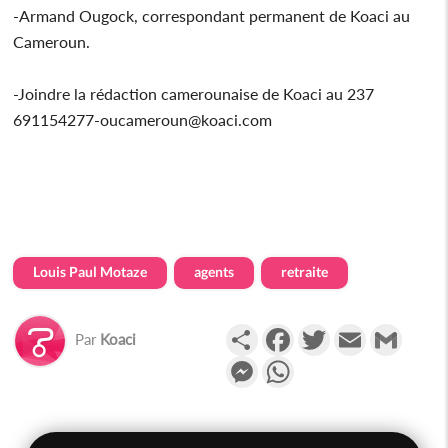
-Armand Ougock, correspondant permanent de Koaci au
Cameroun.
-Joindre la rédaction camerounaise de Koaci au 237
691154277-oucameroun@koaci.com
Louis Paul Motaze
agents
retraite
Partager
Facebook
Twitter
Email
Gmail
Par
Koaci
Messenger
WhatsApp