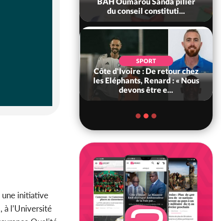
ance, les Forces de
BAH Oumarou Sanda pilier
fense e...
du conseil constituti...
SOCIÉTÉ
SPORT
voire : MIRAH, la
Côte d'Ivoire : De retour chez
des communiqués
les Eléphants, Renard : « Nous
ie entre la MA-M...
devons être e...
une initiative
 à l’Université