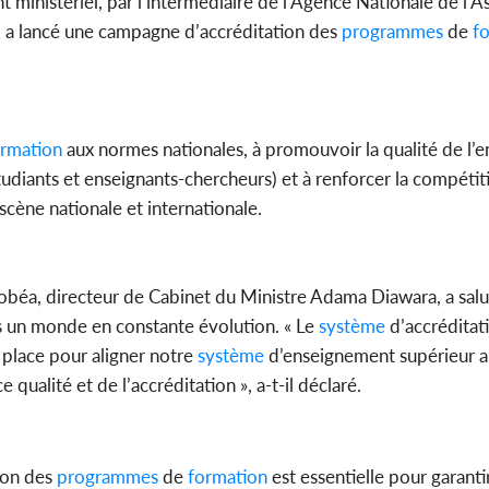
inistériel, par l’intermédiaire de l’Agence Nationale de l’A
a lancé une campagne d’accréditation des
programmes
de
fo
rmation
aux normes nationales, à promouvoir la qualité de l’
étudiants et enseignants-chercheurs) et à renforcer la compétit
scène nationale et internationale.
obéa, directeur de Cabinet du Ministre Adama Diawara, a salu
ans un monde en constante évolution. « Le
système
d’accréditat
lace pour aligner notre
système
d’enseignement supérieur a
qualité et de l’accréditation », a-t-il déclaré.
ion des
programmes
de
formation
est essentielle pour garanti