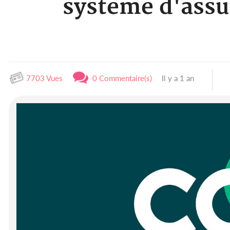
système d'assu
7703 Vues
0 Commentaire(s)
Il y a 1 an