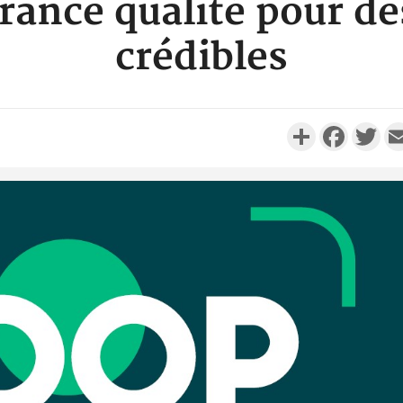
rance qualité pour de
crédibles
Partager
Faceboo
Twi
Côte d'Ivo
réussi du
Adama 
Côte 
anni