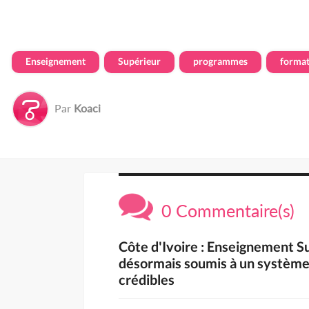
Enseignement
Supérieur
programmes
format
Par
Koaci
0 Commentaire(s)
Côte d'Ivoire : Enseignement S
désormais soumis à un système 
crédibles