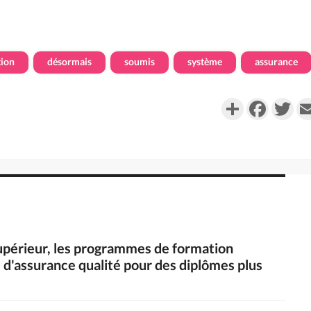
ion
désormais
soumis
système
assurance
Partager
Faceboo
Twi
upérieur, les programmes de formation
d'assurance qualité pour des diplômes plus