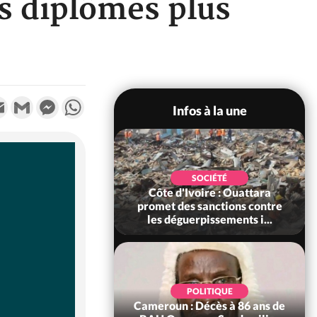
s diplômes plus
k
tter
Email
Gmail
Messenger
WhatsApp
Infos à la une
POLITIQUE
SOCIÉTÉ
ire : Après le pari
Côte d'Ivoire : Ouattara
 66e anniversaire,
promet des sanctions contre
Bictogo : «...
les déguerpissements i...
POLITIQUE
d'Ivoire : 66e
POLITIQUE
versaire de
Cameroun : Décès à 86 ans de