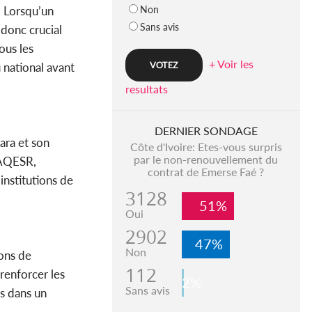
Non
 Lorsqu’un
Sans avis
 donc crucial
ous les
+ Voir les
 national avant
resultats
DERNIER SONDAGE
ara et son
Côte d'Ivoire: Etes-vous surpris
par le non-renouvellement du
ANAQESR,
contrat de Emerse Faé ?
institutions de
3128
51%
Oui
2902
47%
Non
ions de
112
renforcer les
2%
Sans avis
s dans un