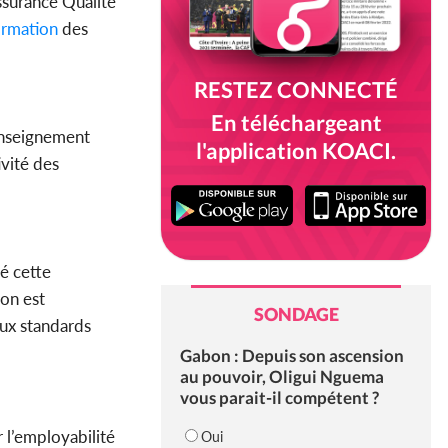
ssurance Qualité
rmation
des
RESTEZ CONNECTÉ
En téléchargeant
enseignement
l'application KOACI.
ivité des
é cette
ion est
SONDAGE
ux standards
Gabon : Depuis son ascension
au pouvoir, Oligui Nguema
vous parait-il compétent ?
r l’employabilité
Oui