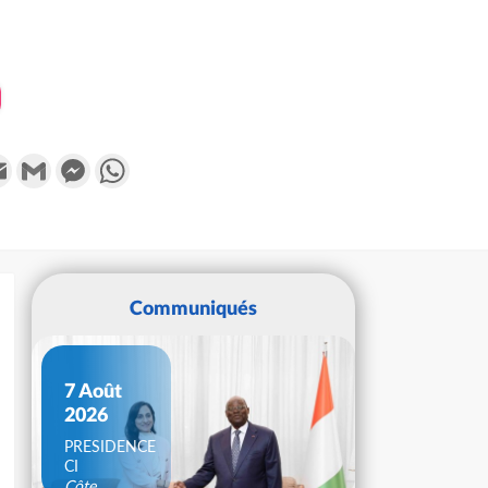
k
tter
Email
Gmail
Messenger
WhatsApp
Communiqués
7 Août
2026
PRESIDENCE
CI
Côte