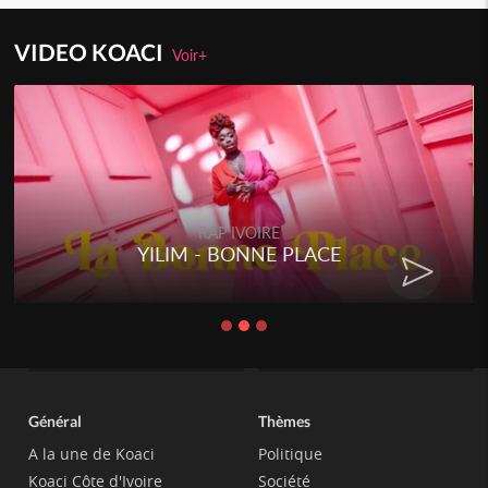
VIDEO KOACI
Voir+
RAP IVOIRE
YILIM - BONNE PLACE
Général
Thèmes
A la une de Koaci
Politique
Koaci Côte d'Ivoire
Société