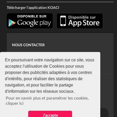
Télécharger l'application KOACI
NOUS CONTACTER
contact@koaci.com
koaci@yahoo.fr
En poursuivant votre navigation sur ce site, vous
+225 07 08 85 52 93
acceptez l'utilisation de Cookies pour vous
proposer des publicités adaptées à vos centres
d'intérêts, pour réaliser des statistiques de
NEWSLETTER
navigation, et pour faciliter le partage
Restez connecté via notre newsletter
d'information sur les réseaux sociaux.
S'abonner
Pour en savoir plus et paramétrer les cookies,
Se désabonner
cliquer ici
J'accepte