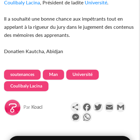
Coulibaly Lacina
, Président de ladite
Université
.
Il a souhaité une bonne chance aux impétrants tout en
appelant à la rigueur du jury dans le jugement des contenus
des mémoires des apprenants.
Donatien Kautcha, Abidjan
soutenances
Man
Université
Coulibaly Lacina
Partager
Facebook
Twitter
Email
Gmail
Par
Koaci
Messenger
WhatsApp