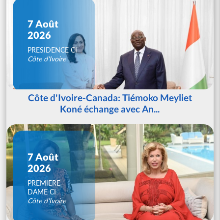
7 Août
2026
PRESIDENCE CI
Côte d'Ivoire
Côte d'Ivoire-Canada: Tiémoko Meyliet
Koné échange avec An...
7 Août
2026
PREMIERE
DAME CI
Côte d'Ivoire