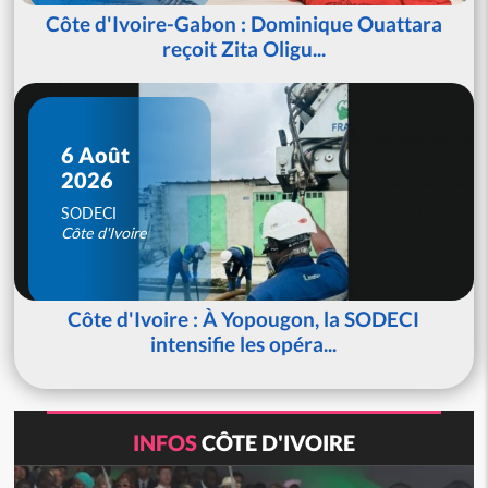
Côte d'Ivoire-Gabon : Dominique Ouattara
reçoit Zita Oligu...
6 Août
2026
SODECI
Côte d'Ivoire
Côte d'Ivoire : À Yopougon, la SODECI
intensifie les opéra...
INFOS
CÔTE D'IVOIRE