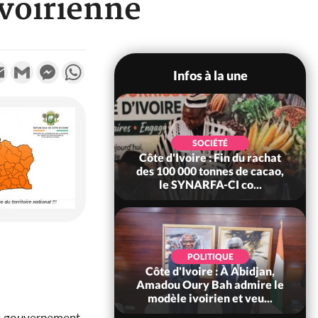
voirienne
k
tter
Email
Gmail
Messenger
WhatsApp
Infos à la une
SOCIÉTÉ
SOCIÉTÉ
ire : Fin du rachat
Côte d'Ivoire : MIRAH, bras
0 tonnes de cacao,
de fer autour de la mutuelle,
ARFA-CI co...
le SYNHA-CI saisi...
POLITIQUE
POLITIQUE
oire : À Abidjan,
Côte d'Ivoire : Violences
ry Bah admire le
tragiques à Kossandji (Mé)
voirien et veu...
ayant fait 03 morts, A...
on gouvernement