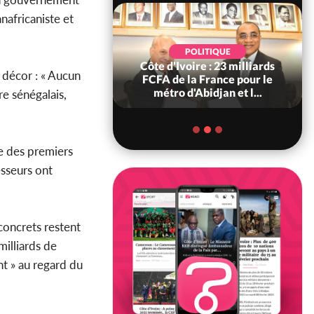
nafricaniste et
POLITIQUE
SOCIÉTÉ
ire : 23 milliards
Côte d'Ivoire : « On ne veut
 décor : « Aucun
a France pour le
pas mourir chez nous », crient
'Abidjan et l...
des habitants d...
e sénégalais,
re des premiers
esseurs ont
concrets restent
illiards de
nt » au regard du