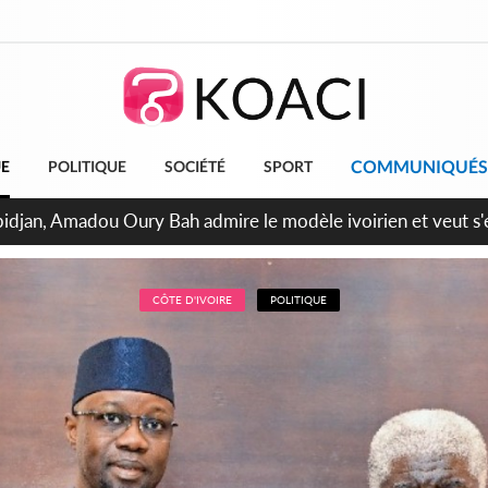
COMMUNIQUÉS
UE
POLITIQUE
SOCIÉTÉ
SPORT
bidjan, Amadou Oury Bah admire le modèle ivoirien et veut s'e
 la Guinée
CÔTE D'IVOIRE
POLITIQUE