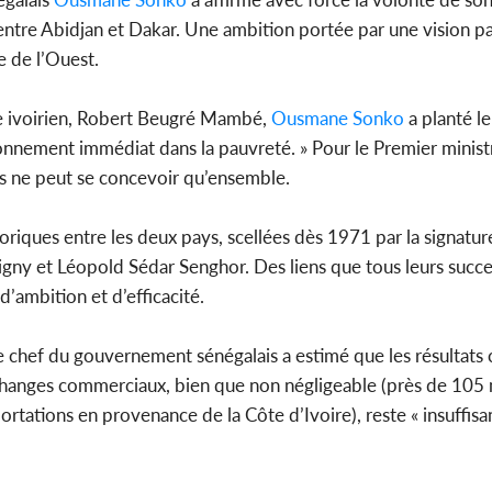
entre Abidjan et Dakar. Une ambition portée par une vision pa
e de l’Ouest.
POLITIQUE
Côte d'Ivoire : Décrispation ?
Côte d'Ivo
ue ivoirien, Robert Beugré Mambé,
Ousmane
Sonko
a planté le
Mamadou Traoré ex
FCFA de l
conseiller de Soro a recou...
métro d
onnement immédiat dans la pauvreté. » Pour le Premier ministr
nes ne peut se concevoir qu’ensemble.
toriques entre les deux pays, scellées dès 1971 par la signatu
igny et Léopold Sédar Senghor. Des liens que tous leurs succ
d’ambition et d’efficacité.
le chef du gouvernement sénégalais a estimé que les résultats 
hanges commerciaux, bien que non négligeable (près de 105 m
rtations en provenance de la Côte d’Ivoire), reste « insuffisa