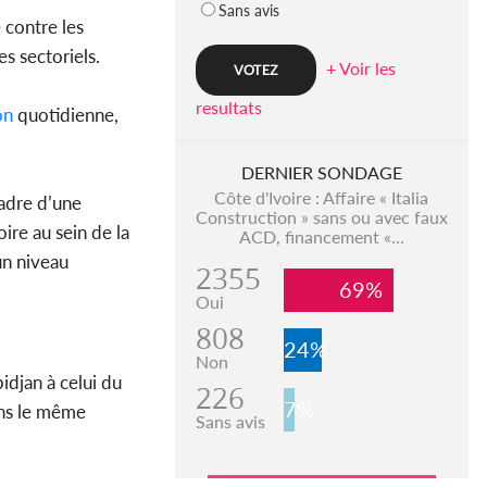
Sans avis
e contre les
es sectoriels.
+ Voir les
resultats
on
quotidienne,
DERNIER SONDAGE
Côte d'Ivoire : Affaire « Italia
cadre d’une
Construction » sans ou avec faux
oire au sein de la
ACD, financement «...
un niveau
2355
69%
Oui
808
24%
Non
idjan à celui du
226
7%
ans le même
Sans avis