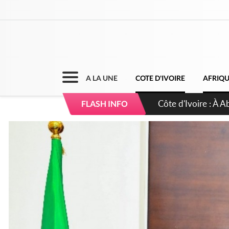
A LA UNE
COTE D'IVOIRE
AFRIQ
Côte d'Ivoire : À A
FLASH INFO
développement de