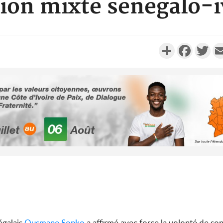
on mixte sénégalo-i
Partager
Faceboo
Twi
POLITIQUE
Côte d'Ivoire : Fête nationale,
Côte d'Ivo
Alassane Ouattara accorde
des 100 00
la grâce à 4 661...
le SYN
POLITIQUE
Côte d'Ivoire : 66è
anniversaire de
Côte d'Iv
l'indépendance, Alassane
Amadou Ou
Ouattara prome...
modèle i
négalais
Ousmane
Sonko
a affirmé avec force la volonté de s