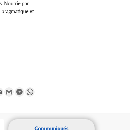
s. Nourrie par
, pragmatique et
k
tter
Email
Gmail
Messenger
WhatsApp
Communiqués