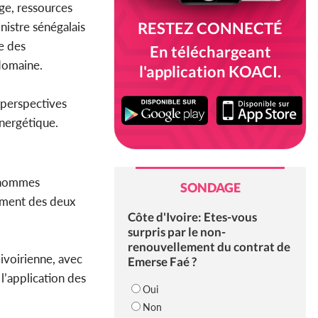
age, ressources
RESTEZ CONNECTÉ
nistre sénégalais
e des
En téléchargeant
domaine.
l'application KOACI.
 perspectives
énergétique.
es hommes
SONDAGE
nement des deux
Côte d'Ivoire: Etes-vous
surpris par le non-
renouvellement du contrat de
ivoirienne, avec
Emerse Faé ?
l’application des
Oui
Non