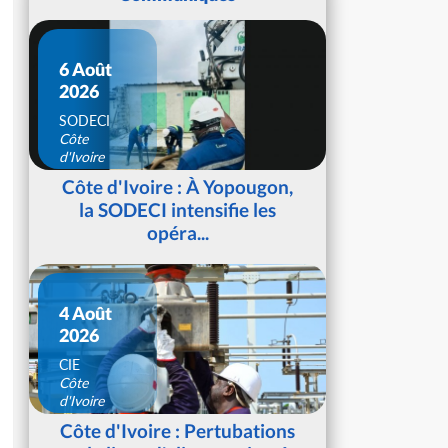
6 Août
2026
SODECI
Côte
d'Ivoire
Côte d'Ivoire : À Yopougon,
la SODECI intensifie les
opéra...
4 Août
2026
CIE
Côte
d'Ivoire
Côte d'Ivoire : Pertubations