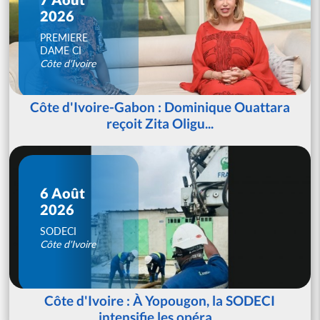
2026
PREMIERE
DAME CI
Côte d'Ivoire
Côte d'Ivoire-Gabon : Dominique Ouattara
reçoit Zita Oligu...
6 Août
2026
SODECI
Côte d'Ivoire
Côte d'Ivoire : À Yopougon, la SODECI
intensifie les opéra...