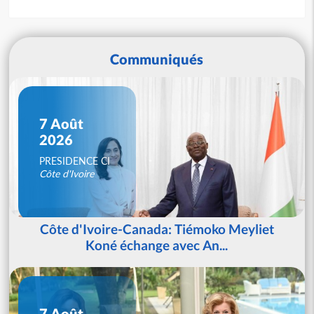
Communiqués
7 Août
2026
PRESIDENCE CI
Côte d'Ivoire
Côte d'Ivoire-Canada: Tiémoko Meyliet
Koné échange avec An...
7 Août