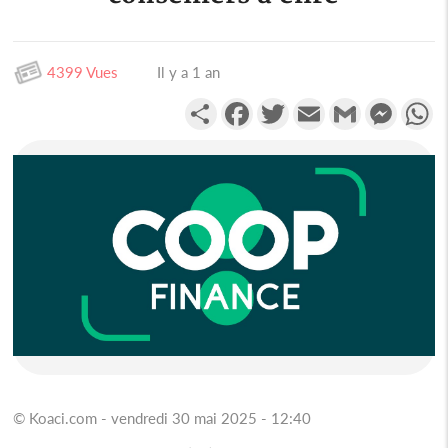
4399 Vues
Il y a 1 an
Partager
Facebook
Twitter
Email
Gmail
Messen
W
© Koaci.com - vendredi 30 mai 2025 - 12:40