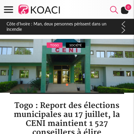
0
Côte d'Ivoire : Séileu, la célébration de la fête nationale
transformée en vaste campagne contre les produits
dépigmentants dangereux
TOGO
SOCIÉTÉ
Togo : Report des élections
municipales au 17 juillet, la
CENI maintient 1 527
conseillers à élire