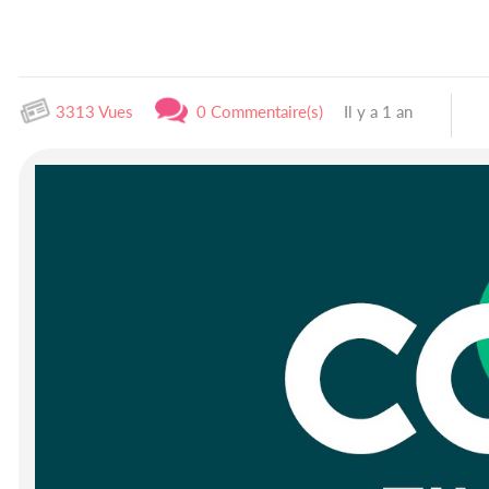
3313 Vues
0 Commentaire(s)
Il y a 1 an