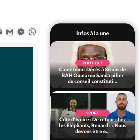
k
tter
Email
Gmail
Messenger
WhatsApp
Infos à la une
SOCIÉTÉ
Ivoire : Rentrée
POLITIQUE
re 2026-2027,
Cameroun : Décès à 86 ans de
tion sans frais au
BAH Oumarou Sanda pilier
Pré...
du conseil constituti...
POLITIQUE
d'Ivoire : 66e
SPORT
versaire de
Côte d'Ivoire : De retour chez
ance, les Forces de
les Eléphants, Renard : « Nous
fense e...
devons être e...