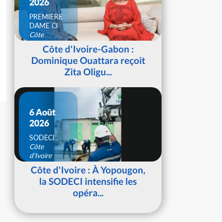
2026
PREMIERE
DAME CI
Côte
d'Ivoire
Côte d'Ivoire-Gabon :
Dominique Ouattara reçoit
Zita Oligu...
6 Août
2026
SODECI
Côte
d'Ivoire
Côte d'Ivoire : À Yopougon,
la SODECI intensifie les
opéra...