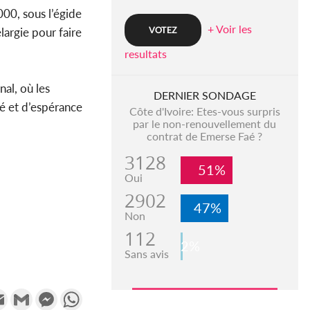
00, sous l’égide
+ Voir les
largie pour faire
resultats
nal, où les
DERNIER SONDAGE
té et d’espérance
Côte d'Ivoire: Etes-vous surpris
par le non-renouvellement du
contrat de Emerse Faé ?
3128
51%
Oui
2902
47%
Non
112
2%
Sans avis
k
tter
Email
Gmail
Messenger
WhatsApp