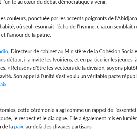
et l’unité au cœur du débat démocratique à venir.
des couleurs, ponctuée par les accents poignants de l’Abidjana
 habité, où seul résonnait l’écho de l’hymne, chacun semblait 
 et l’amour de la patrie.
adio
, Directeur de cabinet au Ministère de la Cohésion Sociale,
s détour, il a invité les Ivoiriens, et en particulier les jeunes,
es. « Refusons d’être les vecteurs de la division, soyons plutôt
gravité. Son appel à l’unité s’est voulu un véritable pacte répub
aix
.
orales, cette cérémonie a agi comme un rappel de l’essentiel 
coute, le respect et le dialogue. Elle a également mis en lumièr
n de la
paix
, au-delà des clivages partisans.