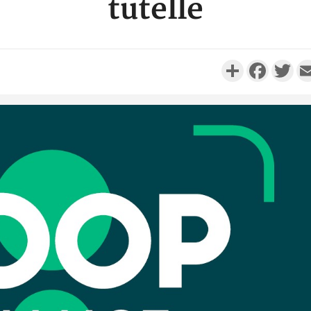
tutelle
Partager
Faceboo
Twi
Côte d'
Scolai
l'inscrip
Côte 
anni
l'Indépend
Dé