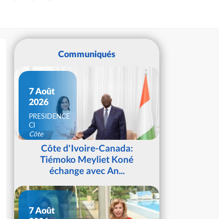
Communiqués
7 Août
2026
PRESIDENCE
CI
Côte
d'Ivoire
Côte d'Ivoire-Canada:
Tiémoko Meyliet Koné
échange avec An...
7 Août