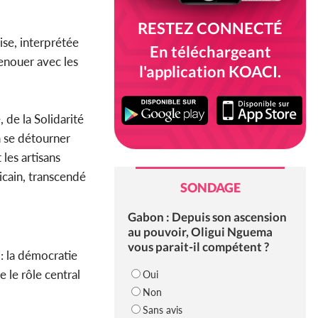
RESTEZ CONNECTÉ
ise, interprétée
En téléchargeant
renouer avec les
l'application KOACI.
 de la Solidarité
 à se détourner
 les artisans
licain, transcendé
SONDAGE
Gabon : Depuis son ascension
au pouvoir, Oligui Nguema
vous parait-il compétent ?
: la démocratie
e le rôle central
Oui
Non
Sans avis