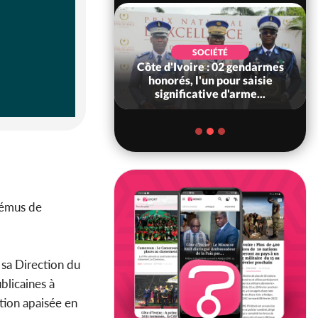
SOCIÉTÉ
SOCIÉTÉ
voire : Ouattara
Côte d'Ivoire : 02 gendarmes
 sanctions contre
honorés, l'un pour saisie
erpissements i...
significative d'arme...
s émus de
 sa Direction du
blicaines à
tion apaisée en