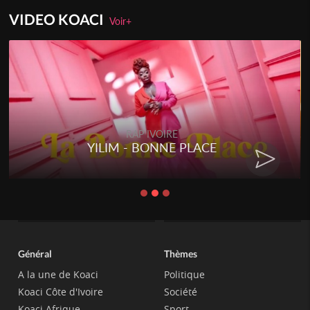
VIDEO KOACI
Voir+
RAP IVOIRE
YILIM - BONNE PLACE
Général
Thèmes
A la une de Koaci
Politique
Koaci Côte d'Ivoire
Société
Koaci Afrique
Sport