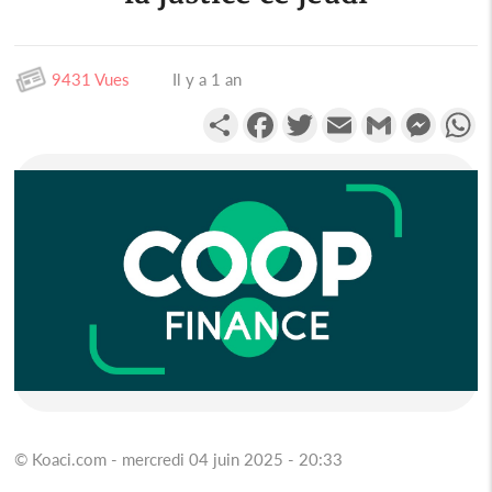
9431 Vues
Il y a 1 an
Partager
Facebook
Twitter
Email
Gmail
Messen
W
© Koaci.com - mercredi 04 juin 2025 - 20:33