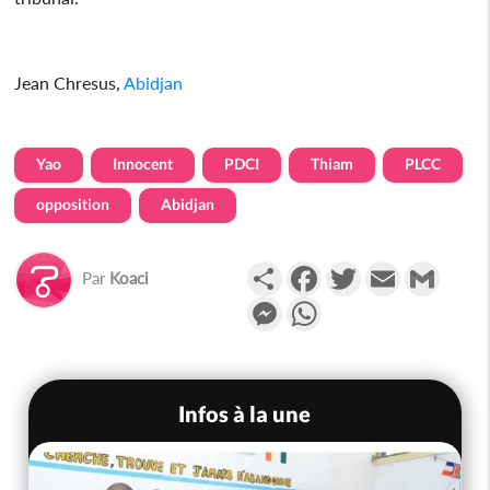
Jean Chresus,
Abidjan
Yao
Innocent
PDCI
Thiam
PLCC
opposition
Abidjan
Partager
Facebook
Twitter
Email
Gmail
Par
Koaci
Messenger
WhatsApp
Infos à la une