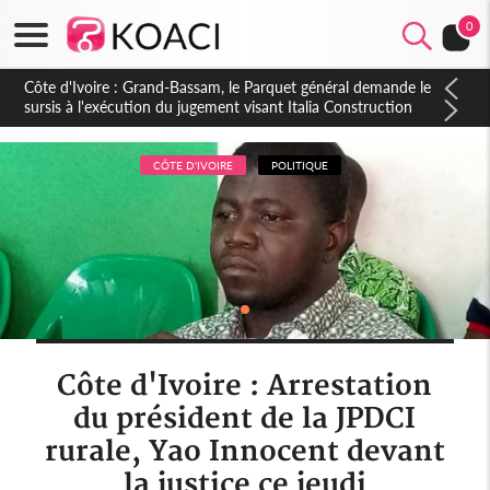
0
Côte d'Ivoire : Indépendance à Dakpadou, la sous-préfète
Hôma Viviane Manissan appelle à une appropriation locale du
PND 2026-2030
CÔTE D'IVOIRE
POLITIQUE
Côte d'Ivoire : Arrestation
du président de la JPDCI
rurale, Yao Innocent devant
la justice ce jeudi