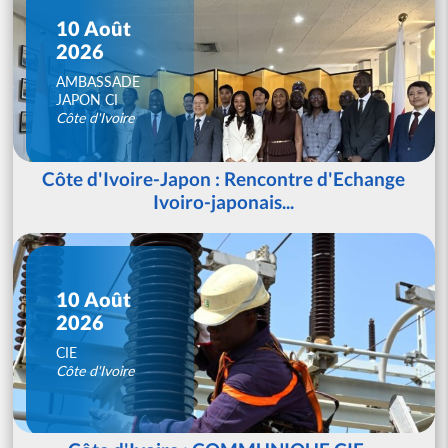
10 Août
2026
AMBASSADE
JAPON CI
Côte d'Ivoire
Côte d'Ivoire-Japon : Rencontre d'Echange
Ivoiro-japonais...
10 Août
2026
CIE
Côte d'Ivoire