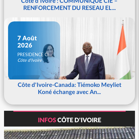
Côte d'Ivoire : COMMUNIQUE CIE –
RENFORCEMENT DU RESEAU EL...
7 Août
2026
PRESIDENCE CI
Côte d'Ivoire
Côte d'Ivoire-Canada: Tiémoko Meyliet
Koné échange avec An...
INFOS
CÔTE D'IVOIRE