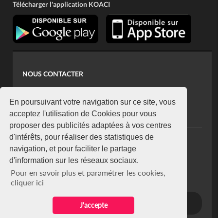
Télécharger l'application KOACI
NOUS CONTACTER
contact@koaci.com
koaci@yahoo.fr
En poursuivant votre navigation sur ce site, vous
+225 07 08 85 52 93
acceptez l'utilisation de Cookies pour vous
proposer des publicités adaptées à vos centres
d'intérêts, pour réaliser des statistiques de
NEWSLETTER
navigation, et pour faciliter le partage
Restez connecté via notre newsletter
d'information sur les réseaux sociaux.
S'abonner
Pour en savoir plus et paramétrer les cookies,
Se désabonner
cliquer ici
J'accepte