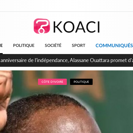
COMMUNIQUÉS
UE
POLITIQUE
SOCIÉTÉ
SPORT
bidjan, Amadou Oury Bah admire le modèle ivoirien et veut s'e
 la Guinée
CÔTE D'IVOIRE
POLITIQUE