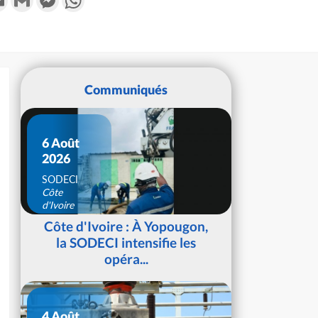
Communiqués
6 Août
2026
SODECI
Côte
d'Ivoire
Côte d'Ivoire : À Yopougon,
la SODECI intensifie les
opéra...
4 Août