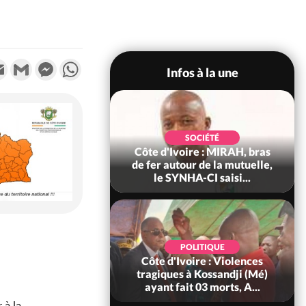
k
tter
Email
Gmail
Messenger
WhatsApp
Infos à la une
SOCIÉTÉ
SOCIÉTÉ
ire : Fin du rachat
Côte d'Ivoire : MIRAH, bras
0 tonnes de cacao,
de fer autour de la mutuelle,
ARFA-CI co...
le SYNHA-CI saisi...
POLITIQUE
POLITIQUE
oire : À Abidjan,
Côte d'Ivoire : Violences
ry Bah admire le
tragiques à Kossandji (Mé)
voirien et veu...
ayant fait 03 morts, A...
 à la