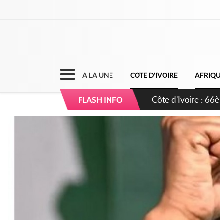
A LA UNE
COTE D'IVOIRE
AFRIQ
Côte d'Ivoire : À A
FLASH INFO
développement de