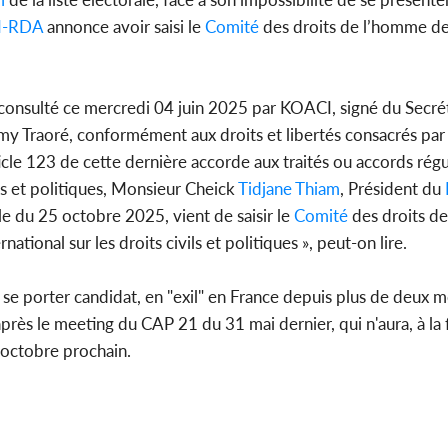
I-RDA
annonce avoir saisi le
Comité
des droits de l’homme d
POLITIQUE
Côte d'Ivoire : Décrispation ?
Côte d'Ivo
consulté ce mercredi 04 juin 2025 par KOACI, signé du Secrét
Mamadou Traoré ex
FCFA de l
conseiller de Soro a recou...
métro d
 Traoré, conformément aux droits et libertés consacrés par 
ticle 123 de cette dernière accorde aux traités ou accords rég
ils et politiques, Monsieur Cheick
Tidjane Thiam
, Président du
le du 25 octobre 2025, vient de saisir le
Comité
des droits d
ational sur les droits civils et politiques », peut-on lire.
 porter candidat, en "exil" en France depuis plus de deux mo
rès le meeting du CAP 21 du 31 mai dernier, qui n'aura, à la f
'octobre prochain.