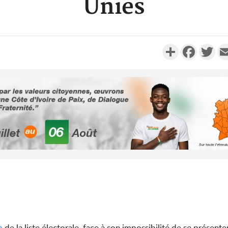
Unies
Partager
Faceboo
Twi
POLITIQUE
Côte d'Ivoire : Fête nationale,
Côte d'Ivo
Alassane Ouattara accorde
des 100 00
la grâce à 4 661...
le SYN
POLITIQUE
Côte d'Ivoire : 66è
anniversaire de
Côte d'Iv
l'indépendance, Alassane
Amadou Ou
Ouattara prome...
modèle i
m
de la liste électorale, face à son impossibilité de se présenter