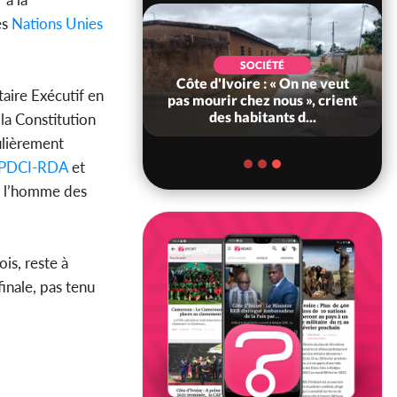
es
Nations Unies
POLITIQUE
SOCIÉTÉ
ire : 23 milliards
Côte d'Ivoire : « On ne veut
aire Exécutif en
a France pour le
pas mourir chez nous », crient
'Abidjan et l...
des habitants d...
la Constitution
ulièrement
PDCI-RDA
et
e l’homme des
is, reste à
inale, pas tenu