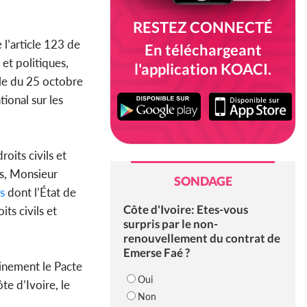
RESTEZ CONNECTÉ
 l’article 123 de
En téléchargeant
 et politiques,
l'application KOACI.
lle du 25 octobre
tional sur les
oits civils et
ns, Monsieur
SONDAGE
s
dont l’État de
Côte d'Ivoire: Etes-vous
its civils et
surpris par le non-
renouvellement du contrat de
Emerse Faé ?
leinement le Pacte
Oui
ôte d’Ivoire, le
Non