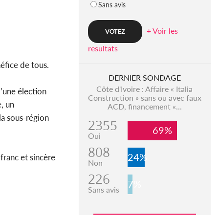
Sans avis
+ Voir les
resultats
éfice de tous.
DERNIER SONDAGE
Côte d'Ivoire : Affaire « Italia
’une élection
Construction » sans ou avec faux
e, un
ACD, financement «...
la sous-région
2355
69%
Oui
808
24%
franc et sincère
Non
226
7%
Sans avis