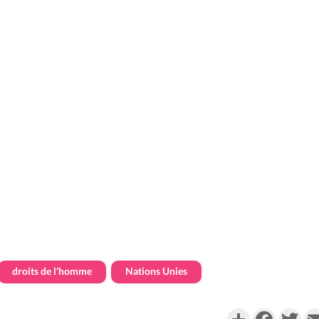
droits de l'homme
Nations Unies
Partager
Faceboo
Twi