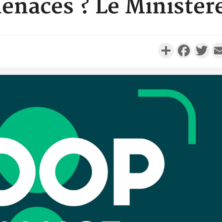
enacés ? Le Ministèr
Partager
Faceboo
Twi
Côte d'Iv
Comma
Djahan N
Côte d'
résidue
sociétés