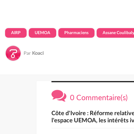
AIRP
UEMOA
Pharmaciens
Assane Coulibal
Par
Koaci
0 Commentaire(s)
Côte d'Ivoire : Réforme relative
l'espace UEMOA, les intérêts iv