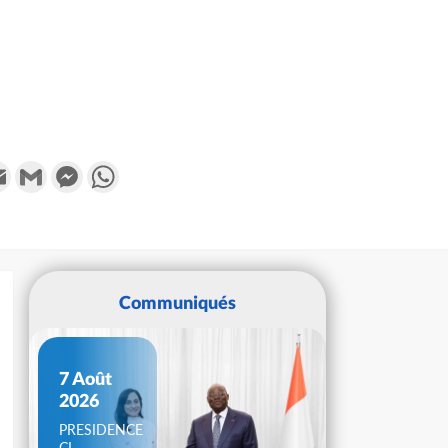
k
tter
Email
Gmail
Messenger
WhatsApp
Communiqués
7 Août
2026
PRESIDENCE
CI