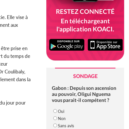
RESTEZ CONNECTÉ
e. Elle vise à
En téléchargeant
ment aux
l'application KOACI.
 être prise en
art du temps de
teur
r Coulibaly,
SONDAGE
llement dans la
Gabon : Depuis son ascension
au pouvoir, Oligui Nguema
vous parait-il compétent ?
 du jour pour
Oui
Non
Sans avis