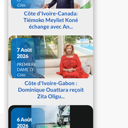
Côte
d'Ivoire
Côte d'Ivoire-Canada:
Tiémoko Meyliet Koné
échange avec An...
7 Août
2026
PREMIERE
DAME CI
Côte
d'Ivoire
Côte d'Ivoire-Gabon :
Dominique Ouattara reçoit
Zita Oligu...
6 Août
2026