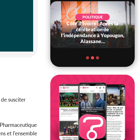
POLITIQUE
Côte d'Ivoire : Après la
POLITIQUE
oire : Diplomatie,
célébration de
 consolide ses
l'indépendance à Yopougon,
ts avec New Del...
Alassane...
 de susciter
n Pharmaceutique
iens et l’ensemble