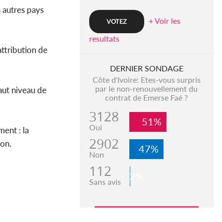
s autres pays
+ Voir les
resultats
attribution de
DERNIER SONDAGE
Côte d'Ivoire: Etes-vous surpris
par le non-renouvellement du
aut niveau de
contrat de Emerse Faé ?
3128
51%
Oui
ent : la
2902
-on.
47%
Non
112
2%
Sans avis