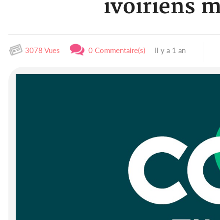
ivoiriens m
3078 Vues
0 Commentaire(s)
Il y a 1 an