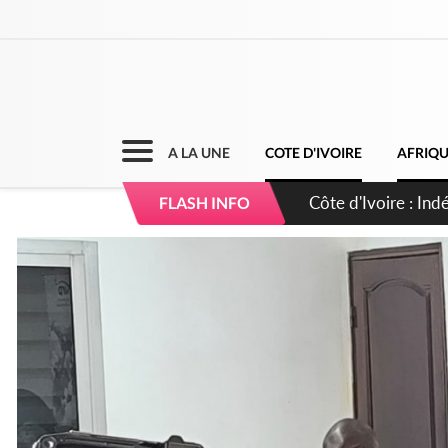
A LA UNE
COTE D'IVOIRE
AFRIQ
Sierra Leone : Un 
FLASH INFO
d'avance