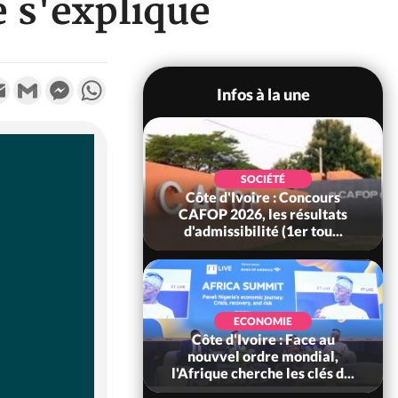
e s'explique
k
tter
Email
Gmail
Messenger
WhatsApp
Infos à la une
SOCIÉTÉ
oire : Leleblé, le
SOCIÉTÉ
ndant KOUAME
Côte d'Ivoire : Concours
orbert, Nouveau
CAFOP 2026, les résultats
Sous-...
d'admissibilité (1er tou...
SOCIÉTÉ
Ivoire : Stocks
ECONOMIE
ls de cacao, des
Côte d'Ivoire : Face au
 coopératives et
nouvvel ordre mondial,
ach...
l'Afrique cherche les clés d...