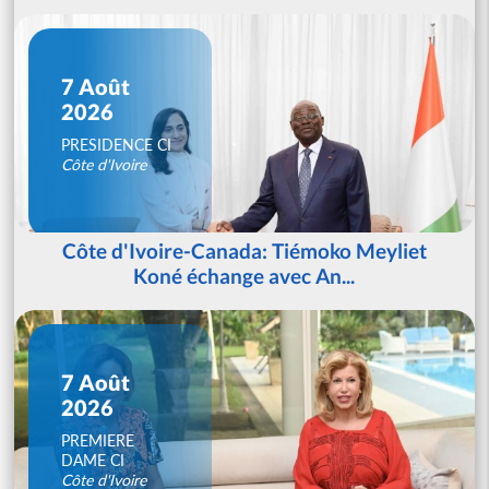
7 Août
2026
PRESIDENCE CI
Côte d'Ivoire
Côte d'Ivoire-Canada: Tiémoko Meyliet
Koné échange avec An...
7 Août
2026
PREMIERE
DAME CI
Côte d'Ivoire