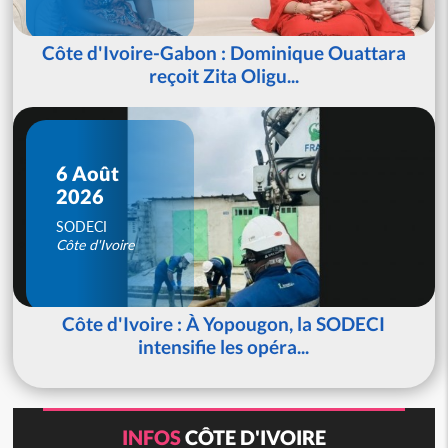
Côte d'Ivoire-Gabon : Dominique Ouattara
reçoit Zita Oligu...
6 Août
2026
SODECI
Côte d'Ivoire
Côte d'Ivoire : À Yopougon, la SODECI
intensifie les opéra...
INFOS
CÔTE D'IVOIRE