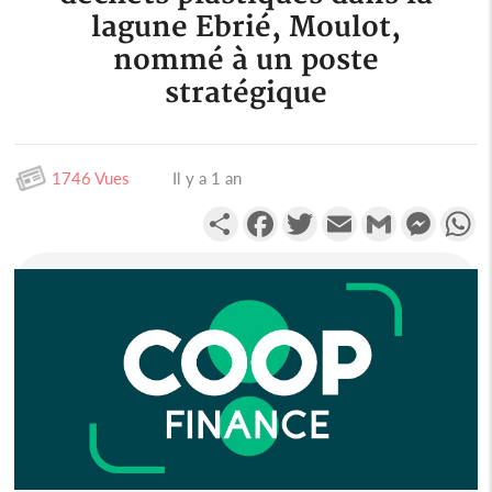
lagune Ebrié, Moulot,
nommé à un poste
stratégique
1746 Vues
Il y a 1 an
Partager
Facebook
Twitter
Email
Gmail
Messen
W