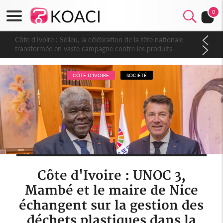
0
Côte d'Ivoire : Séileu, la célébration de la fête nationale
transformée en vaste campagne contre les produits
dépigmentants dangereux
CÔTE D'IVOIRE
SOCIÉTÉ
Côte d'Ivoire : UNOC 3,
Mambé et le maire de Nice
échangent sur la gestion des
déchets plastiques dans la