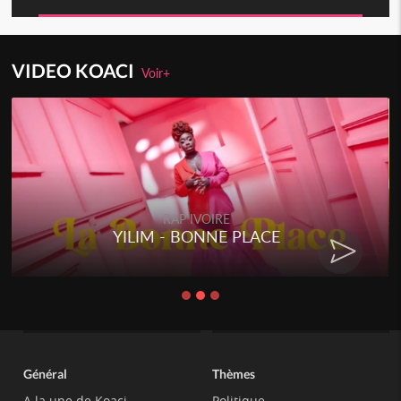
VIDEO KOACI
Voir+
RAP IVOIRE
YILIM - BONNE PLACE
Général
Thèmes
A la une de Koaci
Politique