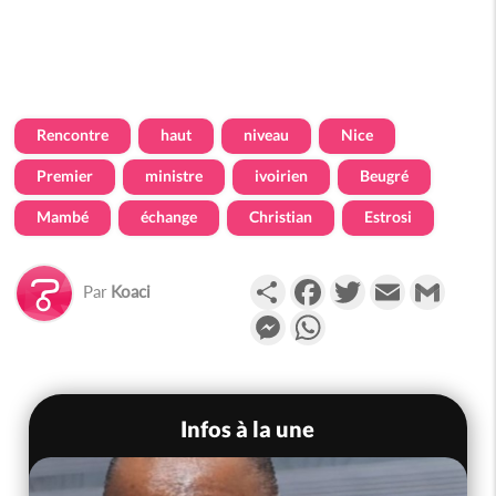
Rencontre
haut
niveau
Nice
Premier
ministre
ivoirien
Beugré
Mambé
échange
Christian
Estrosi
Partager
Facebook
Twitter
Email
Gmail
Par
Koaci
Messenger
WhatsApp
Infos à la une