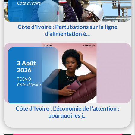
Côte d'Ivoire
Côte d'Ivoire : Pertubations sur la ligne
d'alimentation é...
3 Août
2026
TECNO
Côte d'Ivoire
Côte d'Ivoire : L'économie de l'attention :
pourquoi les j...