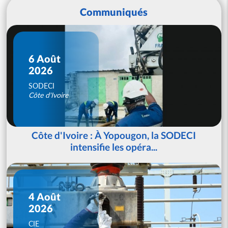
Communiqués
6 Août
2026
SODECI
Côte d'Ivoire
Côte d'Ivoire : À Yopougon, la SODECI
intensifie les opéra...
4 Août
2026
CIE