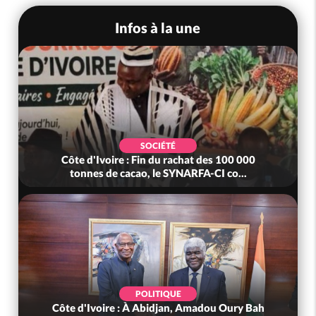
Infos à la une
SOCIÉTÉ
Côte d'Ivoire : Fin du rachat des 100 000
tonnes de cacao, le SYNARFA-CI co...
POLITIQUE
Côte d'Ivoire : À Abidjan, Amadou Oury Bah