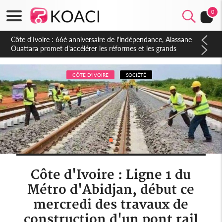
0
Côte d'Ivoire : À Abidjan, Amadou Oury Bah admire le modèle
ivoirien et veut s'en inspirer pour accélérer le développement
de la Guinée
CÔTE D'IVOIRE
SOCIÉTÉ
Côte d'Ivoire : Ligne 1 du
Métro d'Abidjan, début ce
mercredi des travaux de
construction d'un pont rail