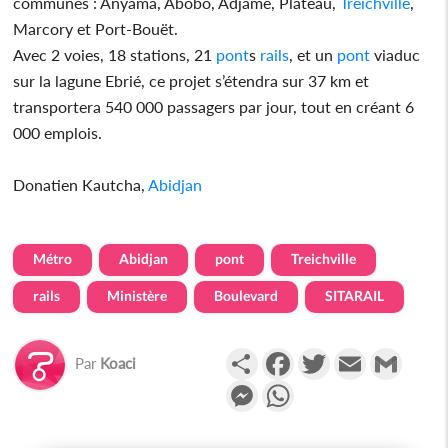
communes : Anyama, Abobo, Adjamé, Plateau,
Treichville
,
Marcory et Port-Bouët.
Avec 2 voies, 18 stations, 21
pont
s
rails
, et un
pont
viaduc
sur la lagune Ebrié, ce projet s’étendra sur 37 km et
transportera 540 000 passagers par jour, tout en créant 6
000 emplois.
Donatien Kautcha,
Abidjan
Métro
Abidjan
pont
Treichville
rails
Ministère
Boulevard
SITARAIL
Partager
Facebook
Twitter
Email
Gmail
Par
Koaci
Messenger
WhatsApp