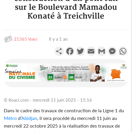
sur le Boulevard Mamadou
Konaté à Treichville
21365 Vues
Il y a 1 an
Partager
Facebook
Twitter
Email
Gmail
Messen
W
© Koaci.com - mercredi 11 juin 2025 - 15:16
Dans le cadre des travaux de construction de la Ligne 1 du
Métro
d’
Abidjan
, il sera procédé du mercredi 11 juin au
mercredi 22 octobre 2025 à la réalisation des travaux de