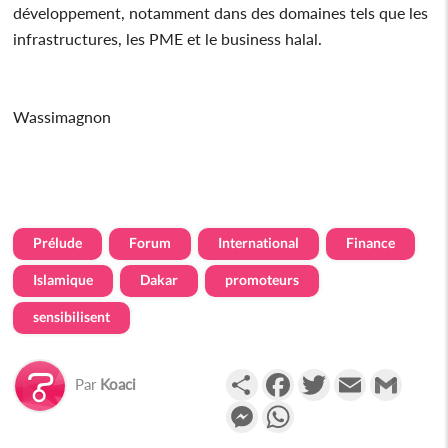
développement, notamment dans des domaines tels que les
infrastructures, les PME et le business halal.
Wassimagnon
Prélude
Forum
International
Finance
Islamique
Dakar
promoteurs
sensibilisent
Partager
Facebook
Twitter
Email
Gmail
Par
Koaci
Messenger
WhatsApp