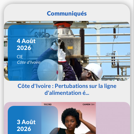
Communiqués
4 Août
2026
CIE
Côte d'Ivoire
Côte d'Ivoire : Pertubations sur la ligne
d'alimentation é...
3 Août
2026