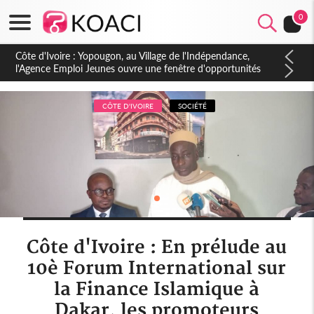
0
Côte d'Ivoire : CHU de Treichville, après la fronde, les agents
contractuels obtiennent un accord avec la direction sur les
arriérés du SMIG 2023
CÔTE D'IVOIRE
SOCIÉTÉ
Côte d'Ivoire : En prélude au
10è Forum International sur
la Finance Islamique à
Dakar, les promoteurs