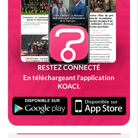
RESTEZ CONNECTÉ
En téléchargeant l'application
KOACI.