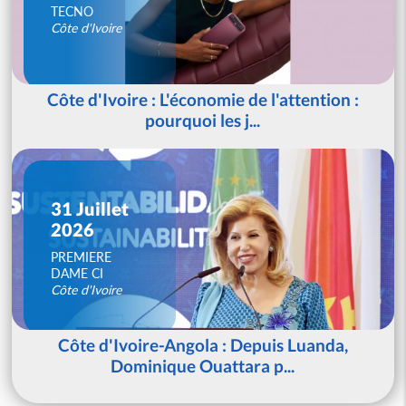
TECNO
Côte d'Ivoire
Côte d'Ivoire : L'économie de l'attention :
pourquoi les j...
31 Juillet
2026
PREMIERE
DAME CI
Côte d'Ivoire
Côte d'Ivoire-Angola : Depuis Luanda,
Dominique Ouattara p...