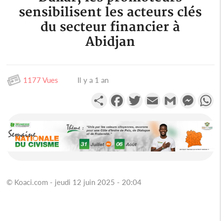
sensibilisent les acteurs clés
du secteur financier à
Abidjan
1177 Vues
Il y a 1 an
Partager
Facebook
Twitter
Email
Gmail
Messen
W
© Koaci.com - jeudi 12 juin 2025 - 20:04