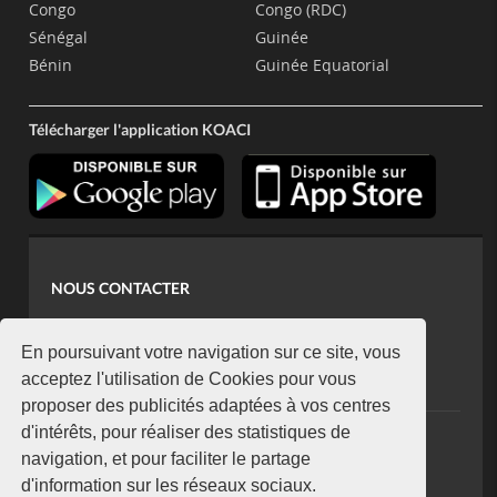
Congo
Congo (RDC)
Sénégal
Guinée
Bénin
Guinée Equatorial
Télécharger l'application KOACI
NOUS CONTACTER
contact@koaci.com
koaci@yahoo.fr
En poursuivant votre navigation sur ce site, vous
+225 07 08 85 52 93
acceptez l'utilisation de Cookies pour vous
proposer des publicités adaptées à vos centres
d'intérêts, pour réaliser des statistiques de
NEWSLETTER
navigation, et pour faciliter le partage
Restez connecté via notre newsletter
d'information sur les réseaux sociaux.