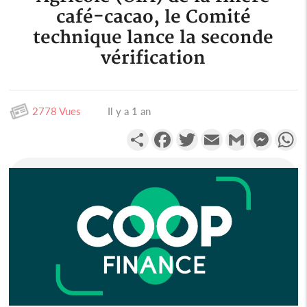
café-cacao, le Comité
technique lance la seconde
vérification
2778 Vues
Il y a 1 an
Partager
Facebook
Twitter
Email
Gmail
Messen
W