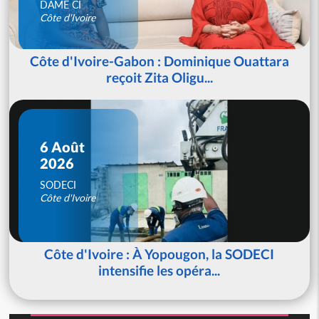
DAME CI
Côte d'Ivoire
Côte d'Ivoire-Gabon : Dominique Ouattara
reçoit Zita Oligu...
6 Août
2026
SODECI
Côte d'Ivoire
Côte d'Ivoire : À Yopougon, la SODECI
intensifie les opéra...