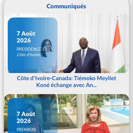
Communiqués
7 Août
2026
PRESIDENCE CI
Côte d'Ivoire
Côte d'Ivoire-Canada: Tiémoko Meyliet
Koné échange avec An...
7 Août
2026
PREMIERE