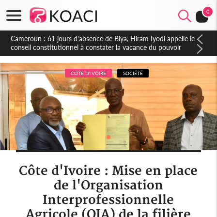
0
Côte d'Ivoire : Fin de la pagaille au PDCI-RDA, Lessiehi bannit
les mouvements sauvages
CÔTE D'IVOIRE
SOCIÉTÉ
Côte d'Ivoire : Mise en place
de l'Organisation
Interprofessionnelle
Agricole (OIA) de la filière