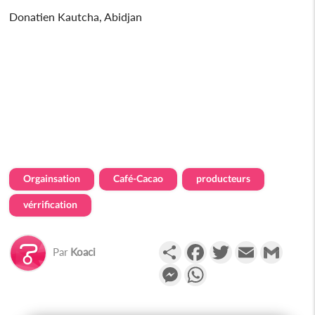
Donatien Kautcha, Abidjan
Orgainsation
Café-Cacao
producteurs
vérrification
Partager
Facebook
Twitter
Email
Gmail
Par
Koaci
Messenger
WhatsApp