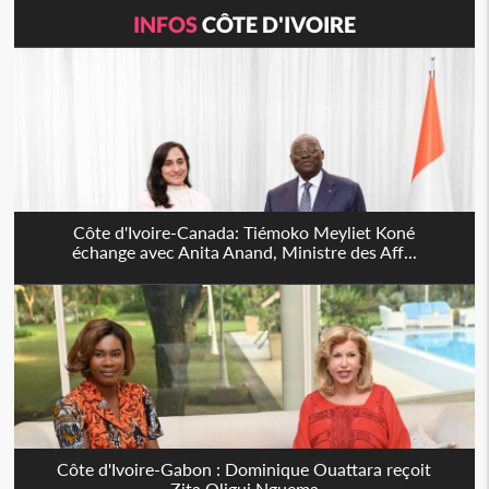
INFOS
CÔTE D'IVOIRE
Côte d'Ivoire-Canada: Tiémoko Meyliet Koné
échange avec Anita Anand, Ministre des Aff...
Côte d'Ivoire-Gabon : Dominique Ouattara reçoit
Zita Oligui Nguema