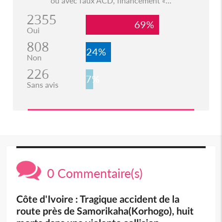
ou avec faux ACD, financement «...
2355
69%
Oui
808
24%
Non
226
7%
Sans avis
0 Commentaire(s)
Côte d'Ivoire : Tragique accident de la
route près de Samorikaha(Korhogo), huit