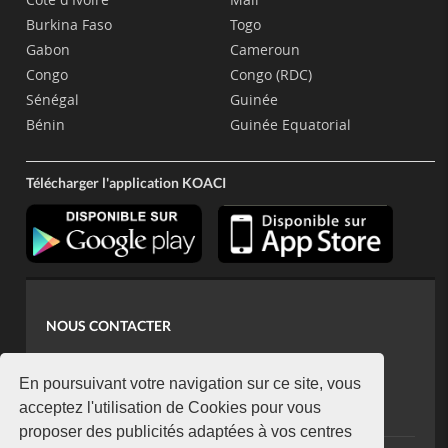
Burkina Faso
Togo
Gabon
Cameroun
Congo
Congo (RDC)
Sénégal
Guinée
Bénin
Guinée Equatorial
Télécharger l'application KOACI
NOUS CONTACTER
contact@koaci.com
koaci@yahoo.fr
En poursuivant votre navigation sur ce site, vous
+225 07 08 85 52 93
acceptez l'utilisation de Cookies pour vous
proposer des publicités adaptées à vos centres