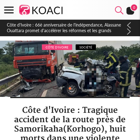
0
Côte d'Ivoire : À Abidjan, Amadou Oury Bah admire le modèle
ivoirien et veut s'en inspirer pour accélérer le développement
de la Guinée
CÔTE D'IVOIRE
SOCIÉTÉ
Côte d'Ivoire : Tragique
accident de la route près de
Samorikaha(Korhogo), huit
morts dans une violente