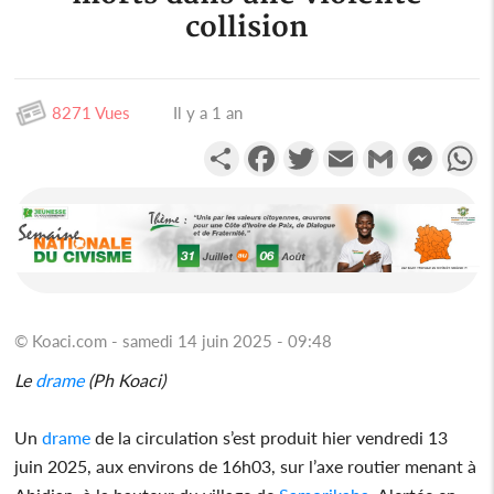
collision
8271 Vues
Il y a 1 an
Partager
Facebook
Twitter
Email
Gmail
Messen
W
© Koaci.com - samedi 14 juin 2025 - 09:48
Le
drame
(Ph Koaci)
Un
drame
de la circulation s’est produit hier vendredi 13
juin 2025, aux environs de 16h03, sur l’axe routier menant à