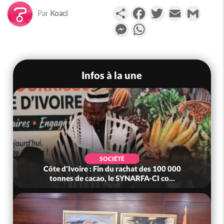
Partager
Facebook
Twitter
Email
Gmail
Par
Koaci
Messenger
WhatsApp
Infos à la une
SOCIÉTÉ
Côte d'Ivoire : Fin du rachat des 100 000
tonnes de cacao, le SYNARFA-CI co...