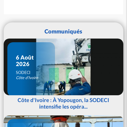
Communiqués
6 Août
2026
SODECI
Côte d'Ivoire
Côte d'Ivoire : À Yopougon, la SODECI
intensifie les opéra...