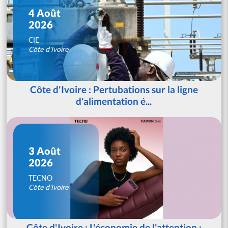
4 Août
2026
CIE
Côte d'Ivoire
Côte d'Ivoire : Pertubations sur la ligne
d'alimentation é...
3 Août
2026
TECNO
Côte d'Ivoire
Côte d'Ivoire : L'économie de l'attention :