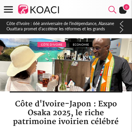
0
Côte d'Ivoire : À Abidjan, Amadou Oury Bah admire le modèle
ivoirien et veut s'en inspirer pour accélérer le développement
de la Guinée
CÔTE D'IVOIRE
ECONOMIE
Côte d'Ivoire-Japon : Expo
Osaka 2025, le riche
patrimoine ivoirien célébré