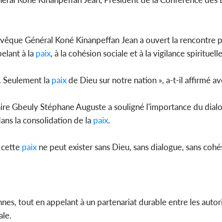
Évêque Général Koné Kinanpeffan Jean a ouvert la rencontre p
Côte d'
elant à la
paix
, à la cohésion sociale et à la vigilance spirituelle
sanitaire
modernise
s. Seulement la
paix
de Dieu sur notre nation », a-t-il affirmé av
Maire Gbeuly Stéphane Auguste a souligné l'importance du dial
ans la consolidation de la
paix
.
 cette
paix
ne peut exister sans Dieu, sans dialogue, sans cohé
es, tout en appelant à un partenariat durable entre les autorit
ale.