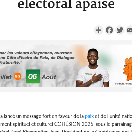
électoral apaisé
Partager
Faceboo
Twi
Côte d'Ivo
2026, 
battant de
Côte d'Ivo
a lancé un message fort en faveur de la
paix
et de l’unité nati
socié
lement spirituel et culturel COHÉSION 2025, sous le parraina
gouverneme
éral Koné Kinanpeffan Jean, Président de la Conférence des