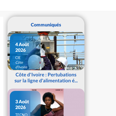
Communiqués
4 Août
2026
CIE
Côte
d'Ivoire
Côte d'Ivoire : Pertubations
sur la ligne d'alimentation é...
3 Août
2026
TECNO