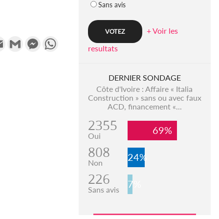
Sans avis
+ Voir les
k
tter
Email
Gmail
Messenger
WhatsApp
resultats
DERNIER SONDAGE
Côte d'Ivoire : Affaire « Italia
Construction » sans ou avec faux
ACD, financement «...
2355
69%
Oui
808
24%
Non
226
7%
Sans avis