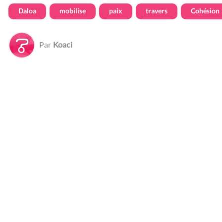
Daloa
mobilise
paix
travers
Cohésion
Par
Koaci