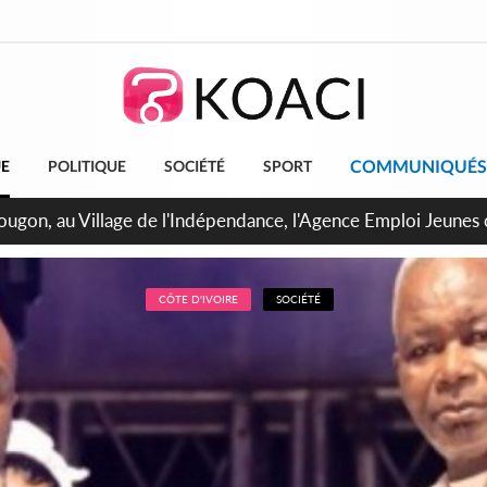
COMMUNIQUÉS
UE
POLITIQUE
SOCIÉTÉ
SPORT
 de Treichville, après la fronde, les agents contractuels obti
arriérés du SMIG 2023
CÔTE D'IVOIRE
SOCIÉTÉ