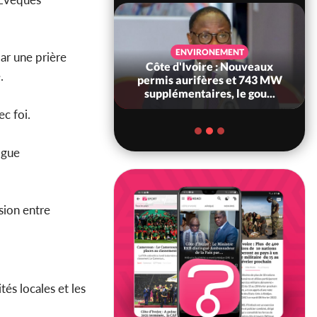
SANTÉ
ENVIRONEMENT
ar une prière
Ivoire : Réforme
Côte d'Ivoire : Nouveaux
.
, le gouvernement
permis aurifères et 743 MW
 ses structures...
supplémentaires, le gou...
ec foi.
ogue
sion entre
és locales et les