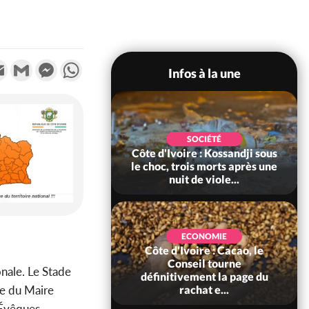
k
tter
Email
Gmail
Messenger
WhatsApp
Infos à la une
POLITIQUE
SOCIÉTÉ
ire : Indépendance
Côte d'Ivoire : Kossandji sous
Yopougon coeur
le choc, trois morts après une
 la célébration...
nuit de viole...
ECONOMIE
Côte d'Ivoire : Cacao, le
SOCIÉTÉ
ire : Réforme de la
Conseil tourne
onale. Le Stade
té civile, le
définitivement la page du
ge du Maire
nt valide six dé...
rachat e...
 Évêques