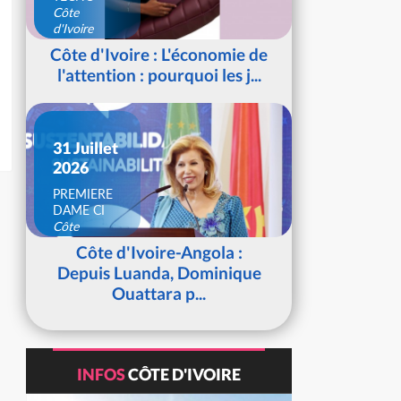
Côte
d'Ivoire
Côte d'Ivoire : L'économie de
l'attention : pourquoi les j...
31 Juillet
2026
PREMIERE
DAME CI
Côte
d'Ivoire
Côte d'Ivoire-Angola :
Depuis Luanda, Dominique
Ouattara p...
INFOS
CÔTE D'IVOIRE