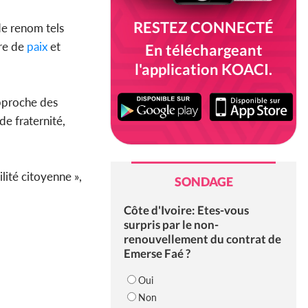
RESTEZ CONNECTÉ
de renom tels
re de
paix
et
En téléchargeant
l'application KOACI.
pproche des
de fraternité,
lité citoyenne »,
SONDAGE
Côte d'Ivoire: Etes-vous
surpris par le non-
renouvellement du contrat de
Emerse Faé ?
Oui
Non