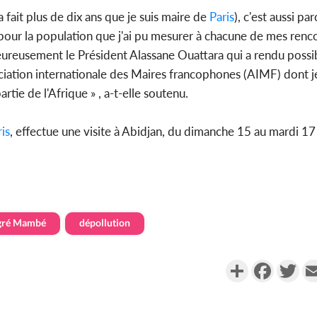
 fait plus de dix ans que je suis maire de
Paris
), c'est aussi par
 pour la population que j'ai pu mesurer à chacune de mes renc
eureusement le Président Alassane Ouattara qui a rendu possi
sociation internationale des Maires francophones (AIMF) dont je
rtie de l'Afrique » , a-t-elle soutenu.
is
, effectue une visite à Abidjan, du dimanche 15 au mardi 17
gré Mambé
dépollution
Partager
Faceboo
Twi