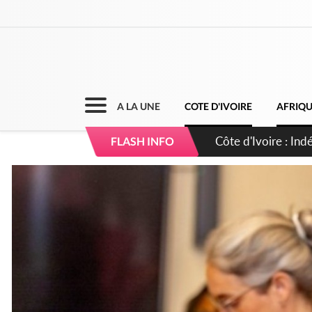
A LA UNE
COTE D'IVOIRE
AFRIQ
Sierra Leone : Un 
FLASH INFO
d'avance