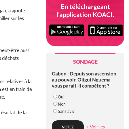
En téléchargeant
an, a ajouté
l'application KOACI.
iller sur les
peut-être aussi
s déchets
SONDAGE
Gabon : Depuis son ascension
au pouvoir, Oligui Nguema
s relatives à la
vous parait-il compétent ?
 est en train de
re.
Oui
Non
Sans avis
résultat de la
+ Voir les