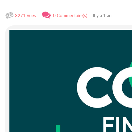
3271 Vues
0 Commentaire(s)
Il y a 1 an