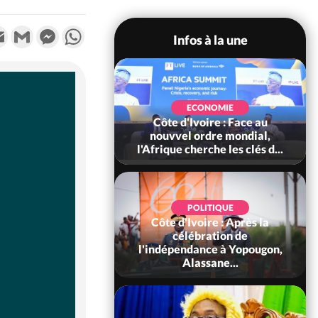
k
tter
Email
Gmail
Messenger
WhatsApp
Infos à la une
SOCIÉTÉ
Ivoire : Stocks
ECONOMIE
ls de cacao, des
Côte d'Ivoire : Face au
 coopératives et
nouvvel ordre mondial,
ach...
l'Afrique cherche les clés d...
POLITIQUE
Côte d'Ivoire : Après la
POLITIQUE
oire : Diplomatie,
célébration de
 consolide ses
l'indépendance à Yopougon,
ts avec New Del...
Alassane...