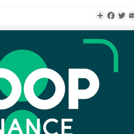
Partager
Faceboo
Twi
Côte d'
résidue
sociétés
Côte d'Iv
Abidjan
partenaria