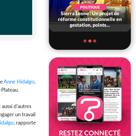
SOCIÉTÉ
POLITIQUE
voire : Concours
Sierra Leone : Un projet de
6, les résultats
réforme constitutionnelle en
bilité (1er tou...
gestation, points...
re
Anne Hidalgo
,
-Plateau.
 aussi d'autres
ngager un travail
idalgo
, rapporte
RESTEZ CONNECTÉ