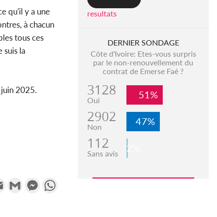
ce qu'il y a une
resultats
ontres, à chacun
bles tous ces
DERNIER SONDAGE
 suis la
Côte d'Ivoire: Etes-vous surpris
par le non-renouvellement du
contrat de Emerse Faé ?
3128
 juin 2025.
51%
Oui
2902
47%
Non
112
2%
Sans avis
k
tter
Email
Gmail
Messenger
WhatsApp