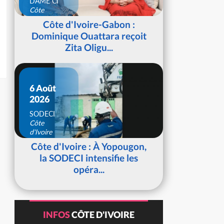
DAME CI
Côte
d'Ivoire
Côte d'Ivoire-Gabon :
Dominique Ouattara reçoit
Zita Oligu...
6 Août
2026
SODECI
Côte
d'Ivoire
Côte d'Ivoire : À Yopougon,
la SODECI intensifie les
opéra...
INFOS
CÔTE D'IVOIRE