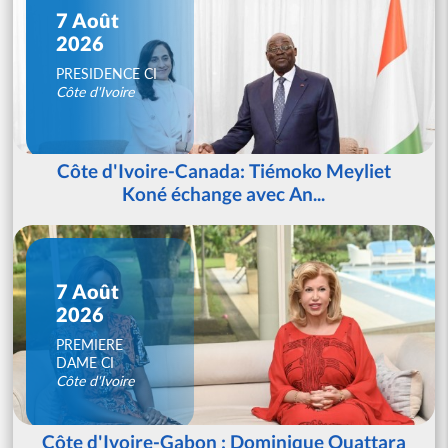
7 Août
2026
PRESIDENCE CI
Côte d'Ivoire
Côte d'Ivoire-Canada: Tiémoko Meyliet
Koné échange avec An...
7 Août
2026
PREMIERE
DAME CI
Côte d'Ivoire
Côte d'Ivoire-Gabon : Dominique Ouattara