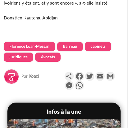
ivoiriens y étaient, et y sont encore », a-t-elle insisté.
Donatien Kautcha, Abidjan
Florence Loan-Messan
Barreau
cabinets
juridiques
Avocats
Partager
Facebook
Twitter
Email
Gmail
Par
Koaci
Messenger
WhatsApp
Infos à la une