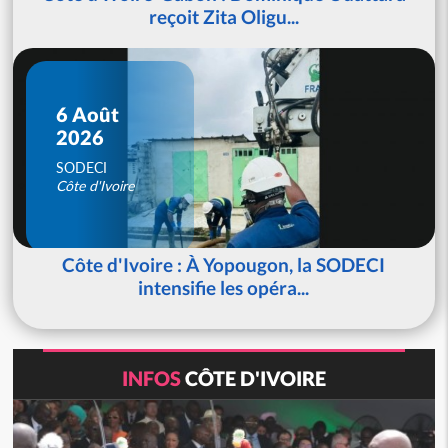
reçoit Zita Oligu...
6 Août
2026
SODECI
Côte d'Ivoire
Côte d'Ivoire : À Yopougon, la SODECI
intensifie les opéra...
INFOS
CÔTE D'IVOIRE