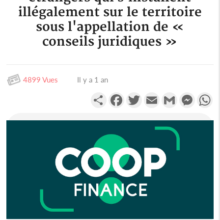
illégalement sur le territoire
sous l'appellation de «
conseils juridiques »
4899 Vues
Il y a 1 an
Partager
Facebook
Twitter
Email
Gmail
Messen
W