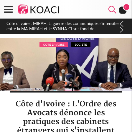
0
Côte d'Ivoire : Indépendance 2026, Thiam plaide pour un
environnement démocratique plus apaisé
CÔTE D'IVOIRE
SOCIÉTÉ
Côte d'Ivoire : L'Ordre des
Avocats dénonce les
pratiques des cabinets
étrangers qui s'installent