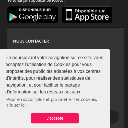
Télécharger l'application KOACI
NOUS CONTACTER
contact@koaci.com
koaci@yahoo.fr
En poursuivant votre navigation sur ce site, vous
+225 07 08 85 52 93
acceptez l'utilisation de Cookies pour vous
proposer des publicités adaptées à vos centres
d'intérêts, pour réaliser des statistiques de
NEWSLETTER
navigation, et pour faciliter le partage
Restez connecté via notre newsletter
d'information sur les réseaux sociaux.
S'abonner
Pour en savoir plus et paramétrer les cookies,
Se désabonner
cliquer ici
J'accepte