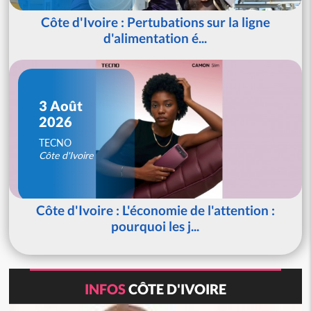
Côte d'Ivoire : Pertubations sur la ligne
d'alimentation é...
3 Août
2026
TECNO
Côte d'Ivoire
Côte d'Ivoire : L'économie de l'attention :
pourquoi les j...
INFOS
CÔTE D'IVOIRE