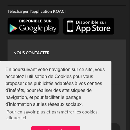
Télécharger l'application KOACI
NOUS CONTACTER
contact@koaci.com
koaci@yahoo.fr
En poursuivant votre navigation sur ce site, vous
+225 07 08 85 52 93
acceptez l'utilisation de Cookies pour vous
proposer des publicités adaptées à vos centres
d'intérêts, pour réaliser des statistiques de
NEWSLETTER
navigation, et pour faciliter le partage
Restez connecté via notre newsletter
d'information sur les réseaux sociaux.
S'abonner
Pour en savoir plus et paramétrer les cookies,
Se désabonner
cliquer ici