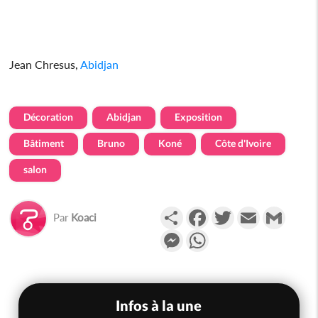
Jean Chresus,
Abidjan
Décoration
Abidjan
Exposition
Bâtiment
Bruno
Koné
Côte d'Ivoire
salon
Partager
Facebook
Twitter
Email
Gmail
Par
Koaci
Messenger
WhatsApp
Infos à la une