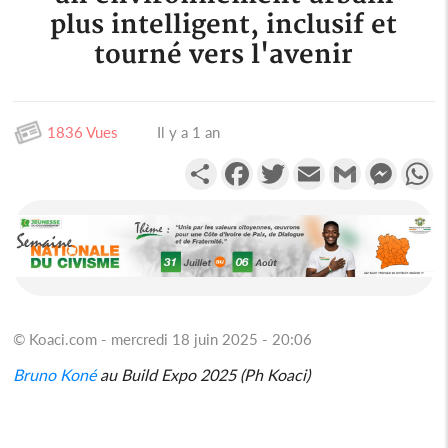
plus intelligent, inclusif et
tourné vers l'avenir
1836 Vues
Il y a 1 an
Partager
Facebook
Twitter
Email
Gmail
Messen
W
© Koaci.com - mercredi 18 juin 2025 - 20:06
Bruno
Koné
au Build Expo 2025 (Ph Koaci)