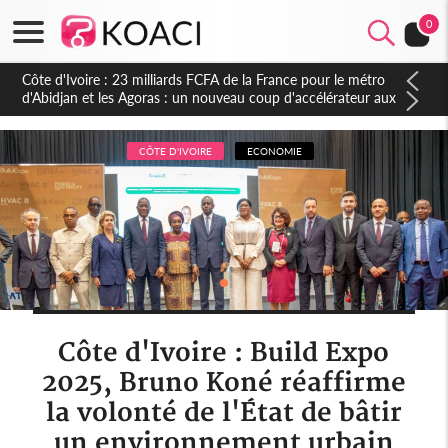
0
Côte d'Ivoire : 23 milliards FCFA de la France pour le métro
d'Abidjan et les Agoras : un nouveau coup d'accélérateur aux
projets structurants
CÔTE D'IVOIRE
ECONOMIE
Côte d'Ivoire : Build Expo
2025, Bruno Koné réaffirme
la volonté de l'État de bâtir
un environnement urbain