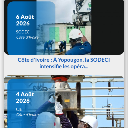
6 Août
2026
SODECI
Côte d'Ivoire
Côte d'Ivoire : À Yopougon, la SODECI
intensifie les opéra...
4 Août
2026
CIE
Côte d'Ivoire