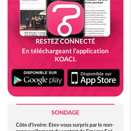
RESTEZ CONNECTÉ
En téléchargeant l'application
KOACI.
SONDAGE
Côte d'Ivoire: Etes-vous surpris par le non-