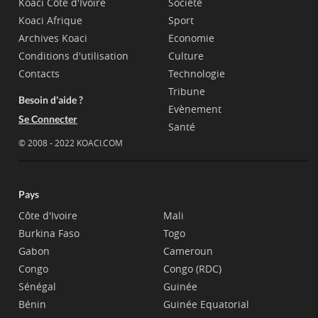
Koaci Côte d'Ivoire
Société
Koaci Afrique
Sport
Archives Koaci
Economie
Conditions d'utilisation
Culture
Contacts
Technologie
Tribune
Besoin d'aide ?
Evènement
Se Connecter
Santé
© 2008 - 2022 KOACI.COM
Pays
Côte d'Ivoire
Mali
Burkina Faso
Togo
Gabon
Cameroun
Congo
Congo (RDC)
Sénégal
Guinée
Bénin
Guinée Equatorial