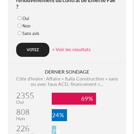
renouvellement du contrat de Emerse Faé
?
Oui
Non
Sans avis
+ Voir les resultats
DERNIER SONDAGE
Côte d'Ivoire : Affaire « Italia Construction » sans
ou avec faux ACD, financement «...
2355
69%
Oui
808
24%
Non
226
7%