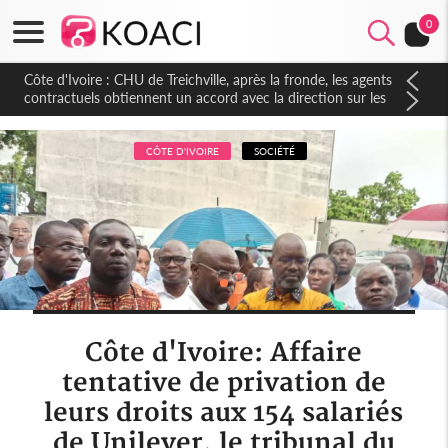
0
Côte d'Ivoire : CHU de Treichville, après la fronde, les agents
contractuels obtiennent un accord avec la direction sur les
arriérés du SMIG 2023
CÔTE D'IVOIRE
SOCIÉTÉ
Côte d'Ivoire: Affaire
tentative de privation de
leurs droits aux 154 salariés
de Unilever, le tribunal du