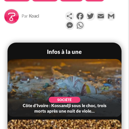
Partager
Facebook
Twitter
Email
Gmail
Par
Koaci
Messenger
WhatsApp
Infos à la une
SOCIÉTÉ
Côte d'Ivoire : Kossandji sous le choc, trois
morts après une nuit de viole...