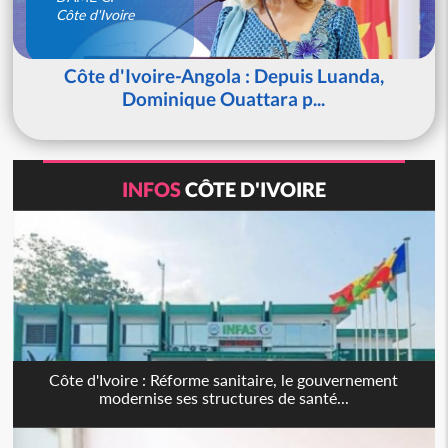
Côte d'Ivoire
Côte d'Ivoire-Angola : Depuis Luanda,
Dominique Ouattara p...
INFOS
CÔTE D'IVOIRE
Côte d'Ivoire : Réforme sanitaire, le gouvernement
modernise ses structures de santé...