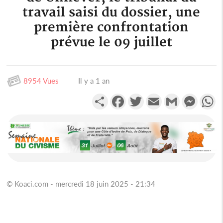
travail saisi du dossier, une
première confrontation
prévue le 09 juillet
8954 Vues
Il y a 1 an
Partager
Facebook
Twitter
Email
Gmail
Messen
W
© Koaci.com - mercredi 18 juin 2025 - 21:34