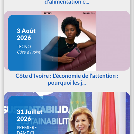
d'alimentation é...
3 Août
2026
TECNO
Côte d'Ivoire
Côte d'Ivoire : L'économie de l'attention :
pourquoi les j...
31 Juillet
2026
PREMIERE
DAME CI