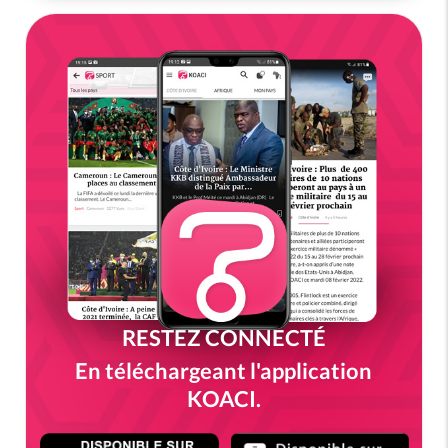
RESTEZ CONNECTÉ
En téléchargeant l'application
KOACI.