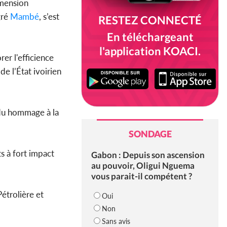
imension
gré
Mambé
, s’est
RESTEZ CONNECTÉ
En téléchargeant
l'application KOACI.
rer l'efficience
de l’État ivoirien
endu hommage à la
SONDAGE
s à fort impact
Gabon : Depuis son ascension
au pouvoir, Oligui Nguema
vous parait-il compétent ?
étrolière et
Oui
Non
Sans avis