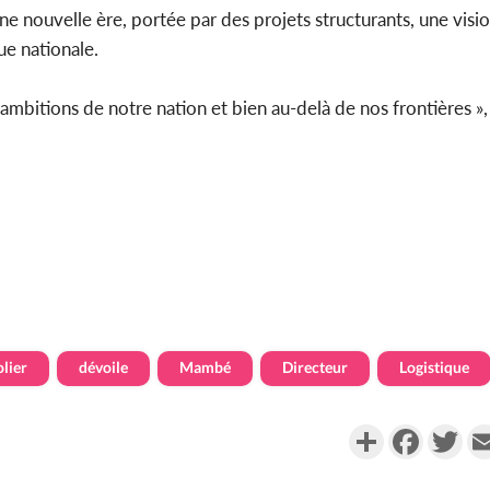
ne nouvelle ère, portée par des projets structurants, une visi
e nationale.
ambitions de notre nation et bien au-delà de nos frontières », 
olier
dévoile
Mambé
Directeur
Logistique
Partager
Faceboo
Twi