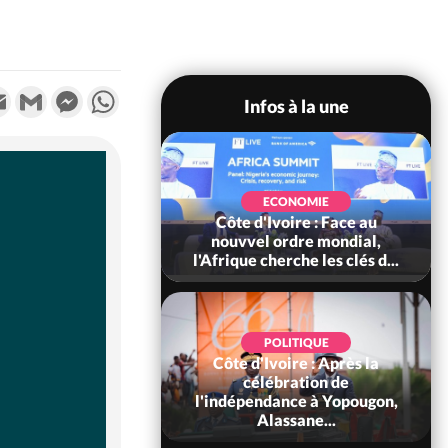
k
tter
Email
Gmail
Messenger
WhatsApp
Infos à la une
SOCIÉTÉ
Ivoire : Stocks
ECONOMIE
ls de cacao, des
Côte d'Ivoire : Face au
 coopératives et
nouvvel ordre mondial,
ach...
l'Afrique cherche les clés d...
POLITIQUE
Côte d'Ivoire : Après la
POLITIQUE
oire : Diplomatie,
célébration de
 consolide ses
l'indépendance à Yopougon,
ts avec New Del...
Alassane...