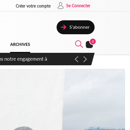
Se Connecter
Créer votre compte
S'abonner
0
ARCHIVES
 des amendements, un exclu