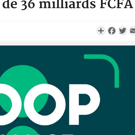
de 36 milliards FCFA
Partager
Faceboo
Twi
Côte d'
résidue
sociétés
Côte d'Iv
Abidjan
partenaria