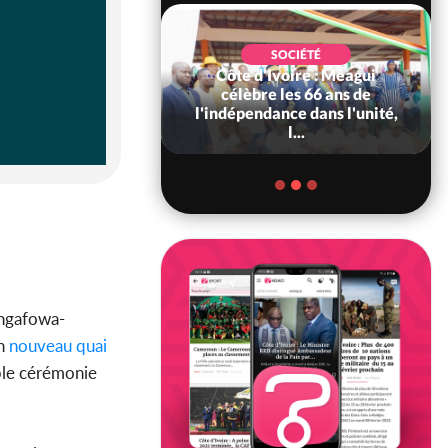
SOCIÉTÉ
Côte d'Ivoire : Méagui
SOCIÉTÉ
voire : Concours
célèbre les 66 ans de
6, les résultats
l'indépendance dans l'unité,
bilité (1er tou...
l...
angafowa-
n
nouveau
quai
ble cérémonie