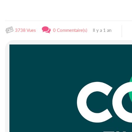
3738 Vues
0 Commentaire(s)
Il y a 1 an