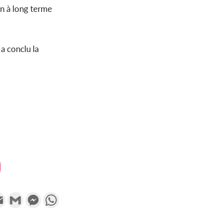
on à long terme
a conclu la
k
tter
Email
Gmail
Messenger
WhatsApp