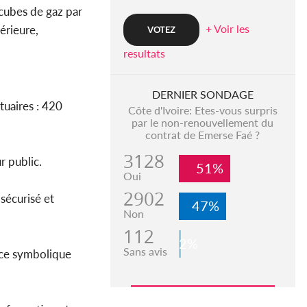
 cubes de gaz par
+ Voir les
érieure,
resultats
DERNIER SONDAGE
tuaires : 420
Côte d'Ivoire: Etes-vous surpris
par le non-renouvellement du
contrat de Emerse Faé ?
3128
r public.
51%
Oui
2902
sécurisé et
47%
Non
112
2%
Sans avis
nce symbolique