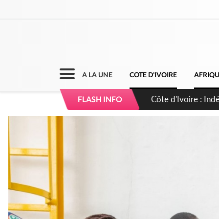
A LA UNE
COTE D'IVOIRE
AFRIQ
Sierra Leone : Un 
FLASH INFO
d'avance