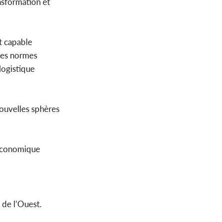
nsformation et
t capable
 des normes
logistique
nouvelles sphères
 économique
 de l’Ouest.