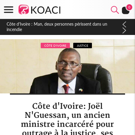
0
Côte d'Ivoire : Séileu, la célébration de la fête nationale
transformée en vaste campagne contre les produits
dépigmentants dangereux
CÔTE D'IVOIRE
JUSTICE
Côte d'Ivoire: Joël
N'Guessan, un ancien
ministre incarcéré pour
outrage à la justice, ses