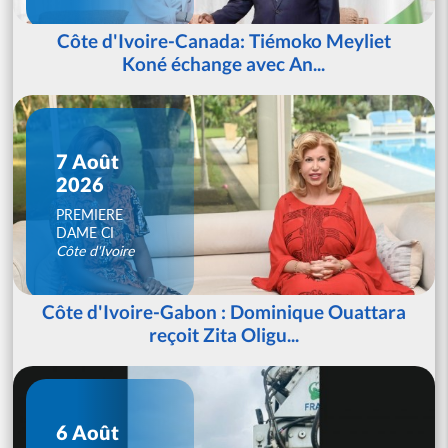
Côte d'Ivoire-Canada: Tiémoko Meyliet
Koné échange avec An...
7 Août
2026
PREMIERE
DAME CI
Côte d'Ivoire
Côte d'Ivoire-Gabon : Dominique Ouattara
reçoit Zita Oligu...
6 Août