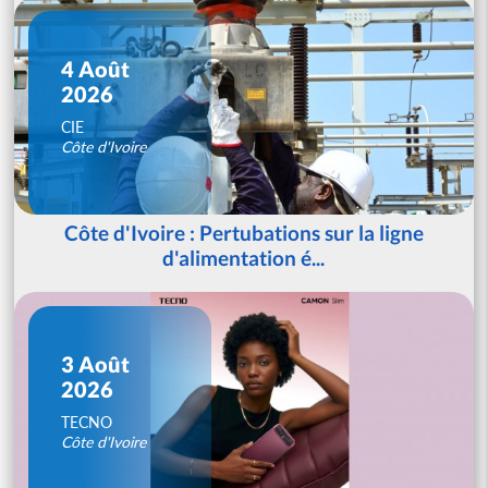
4 Août
2026
CIE
Côte d'Ivoire
Côte d'Ivoire : Pertubations sur la ligne
d'alimentation é...
3 Août
2026
TECNO
Côte d'Ivoire