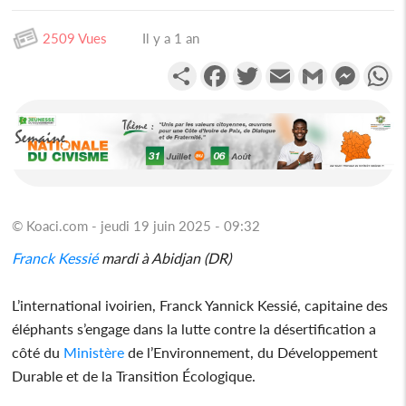
2509 Vues
Il y a 1 an
Partager
Facebook
Twitter
Email
Gmail
Messen
W
© Koaci.com - jeudi 19 juin 2025 - 09:32
Franck Kessié
mardi à Abidjan (DR)
L’international ivoirien, Franck Yannick Kessié, capitaine des
éléphants s’engage dans la lutte contre la désertification a
côté du
Ministère
de l’Environnement, du Développement
Durable et de la Transition Écologique.