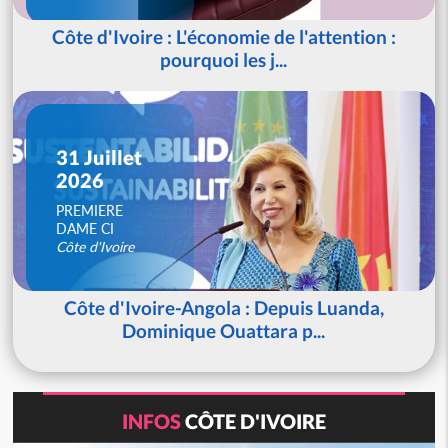
Côte d'Ivoire : L'économie de l'attention :
pourquoi les j...
31 Juillet
2026
PREMIERE
DAME CI
Côte d'Ivoire
Côte d'Ivoire-Angola : Depuis Luanda,
Dominique Ouattara p...
INFOS
CÔTE D'IVOIRE