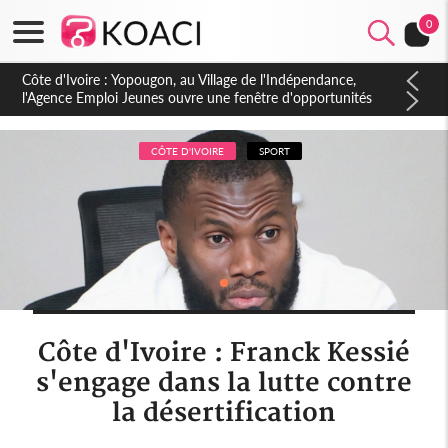
0
Côte d'Ivoire : CHU de Treichville, après la fronde, les agents
contractuels obtiennent un accord avec la direction sur les
arriérés du SMIG 2023
CÔTE D'IVOIRE
SPORT
Côte d'Ivoire : Franck Kessié
s'engage dans la lutte contre
la désertification