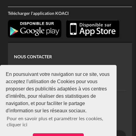
Télécharger l'application KOACI
NOUS CONTACTER
contact@koaci.com
koaci@yahoo.fr
En poursuivant votre navigation sur ce site, vous
+225 07 08 85 52 93
acceptez l'utilisation de Cookies pour vous
proposer des publicités adaptées à vos centres
d'intérêts, pour réaliser des statistiques de
NEWSLETTER
navigation, et pour faciliter le partage
Restez connecté via notre newsletter
d'information sur les réseaux sociaux.
S'abonner
Pour en savoir plus et paramétrer les cookies,
Se désabonner
cliquer ici