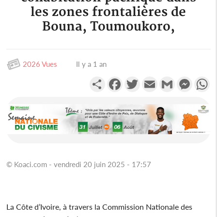
les zones frontalières de
Bouna, Toumoukoro,
2026 Vues
Il y a 1 an
Partager
Facebook
Twitter
Email
Gmail
Messen
W
© Koaci.com - vendredi 20 juin 2025 - 17:57
La Côte d’Ivoire, à travers la Commission Nationale des