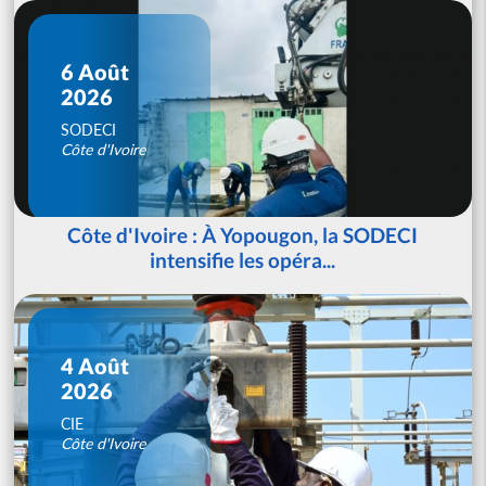
6 Août
2026
SODECI
Côte d'Ivoire
Côte d'Ivoire : À Yopougon, la SODECI
intensifie les opéra...
4 Août
2026
CIE
Côte d'Ivoire