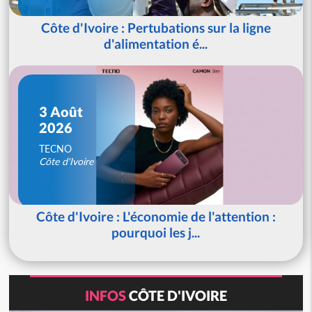
Côte d'Ivoire : Pertubations sur la ligne
d'alimentation é...
3 Août
2026
TECNO
Côte d'Ivoire
Côte d'Ivoire : L'économie de l'attention :
pourquoi les j...
INFOS
CÔTE D'IVOIRE