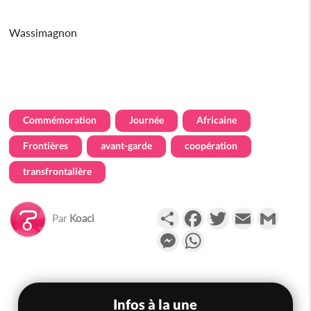
Wassimagnon
Commémoration
Journée
Africaine
Frontières
avant-garde
coopération
transfrontalière
Partager
Facebook
Twitter
Email
Gmail
Par
Koaci
Messenger
WhatsApp
Infos à la une