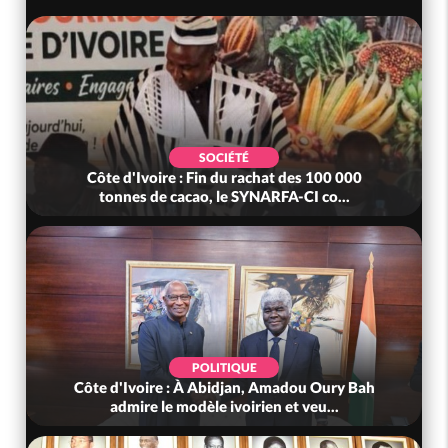
SOCIÉTÉ
0 000
Côte d'Ivoire : MIRAH, bras de fer autour de l
o...
mutuelle, le SYNHA-CI saisi...
POLITIQUE
ury Bah
Côte d'Ivoire : Violences tragiques à Kossandj
..
(Mé) ayant fait 03 morts, A...