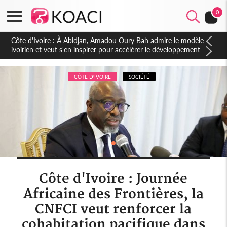
0
Côte d'Ivoire : À Abidjan, Amadou Oury Bah admire le modèle
ivoirien et veut s'en inspirer pour accélérer le développement
de la Guinée
CÔTE D'IVOIRE
SOCIÉTÉ
Côte d'Ivoire : Journée
Africaine des Frontières, la
CNFCI veut renforcer la
cohabitation pacifique dans