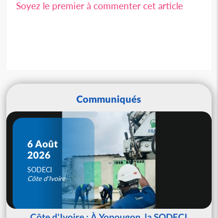
Soyez le premier à commenter cet article
Communiqués
6 Août
2026
SODECI
Côte d'Ivoire
Côte d'Ivoire : À Yopougon, la SODECI