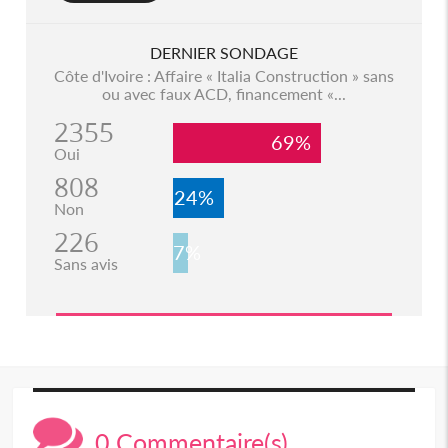
DERNIER SONDAGE
Côte d'Ivoire : Affaire « Italia Construction » sans
ou avec faux ACD, financement «...
2355
69%
Oui
808
24%
Non
226
7%
Sans avis
0 Commentaire(s)