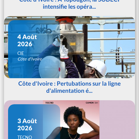
intensifie les opéra...
4 Août
2026
CIE
Côte d'Ivoire
Côte d'Ivoire : Pertubations sur la ligne
d'alimentation é...
3 Août
2026
TECNO