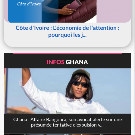
Côte d'Ivoire
Côte d'Ivoire : L'économie de l'attention :
pourquoi les j...
INFOS
GHANA
Ghana : Affaire Bangoura, son avocat alerte sur une
présumée tentative d'expulsion v...