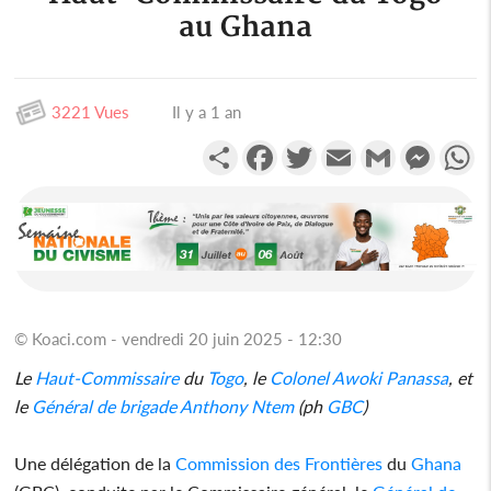
au Ghana
3221 Vues
Il y a 1 an
Partager
Facebook
Twitter
Email
Gmail
Messen
W
© Koaci.com - vendredi 20 juin 2025 - 12:30
Le
Haut-Commissaire
du
Togo
, le
Colonel Awoki Panassa
, et
le
Général de brigade Anthony Ntem
(ph
GBC
)
Une délégation de la
Commission des Frontières
du
Ghana