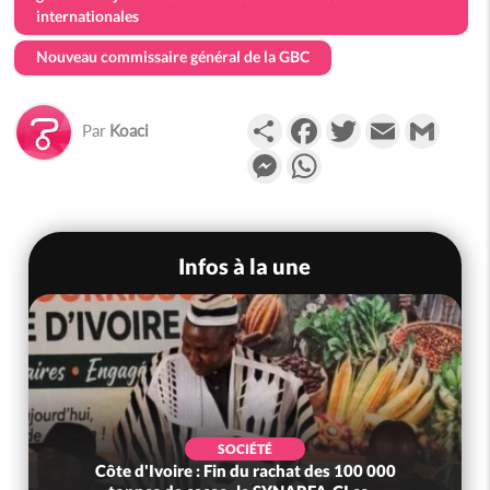
internationales
Nouveau commissaire général de la GBC
Partager
Facebook
Twitter
Email
Gmail
Par
Koaci
Messenger
WhatsApp
Infos à la une
SOCIÉTÉ
Côte d'Ivoire : Fin du rachat des 100 000