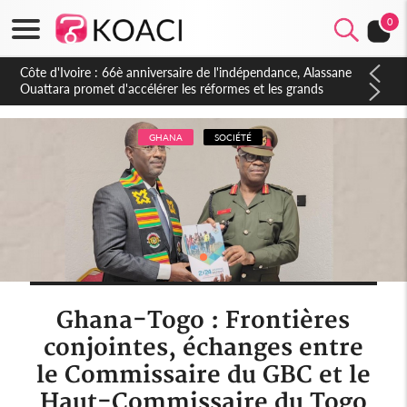
0
Côte d'Ivoire : À Abidjan, Amadou Oury Bah admire le modèle
ivoirien et veut s'en inspirer pour accélérer le développement
de la Guinée
GHANA
SOCIÉTÉ
Ghana-Togo : Frontières
conjointes, échanges entre
le Commissaire du GBC et le
Haut-Commissaire du Togo